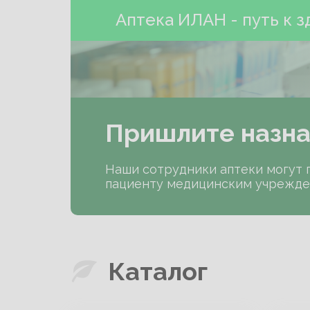
Аптека ИЛАН - путь к 
Аптека ИЛАН - путь к 
Пришлите назна
Наши сотрудники аптеки могут 
пациенту медицинским учрежде
Каталог