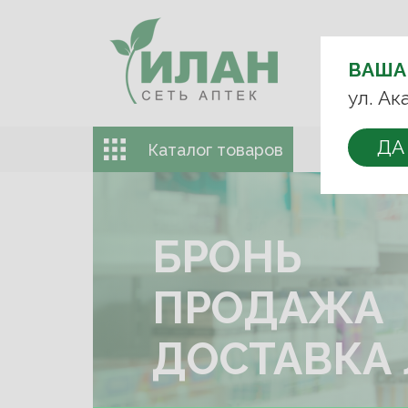
ВЫБЕРИТЕ
АПТЕКУ:
ВАША
+7 (499) 74
ул. Ак
ДА
Каталог товаров
Доставка 
БРОНЬ
БРОНЬ
ПРОДАЖА
ПРОДАЖА
ДОСТАВКА 
ДОСТАВКА 