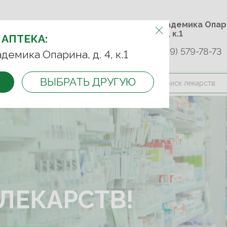
м.Университет дружбы
ул. Академика 
народов
д. 4, к.1
 АПТЕКА:
+7 (989) 579-78-73
9-75-92
+7 (499) 749-74-89
адемика Опарина, д. 4, к.1
ВЫБРАТЬ ДРУГУЮ
и оплата
Контакты
Акции
ЛЕКАРСТВ!
ЛЕКАРСТВ