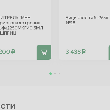
ИТРЕЛЬ (МНН
Бициклол таб. 25мг
риогонадотропин
№18
ьфа)250МКГ/0,5МЛ
 ШПРИЦ
 200
3 438
ости