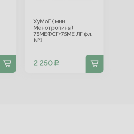
ХуМоГ ( мнн
Прим
Менотропины)
д/п/
75МЕФСГ+75МЕ ЛГ фл.
22мк
№1
+ иг
2 250
5 4