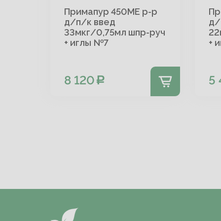
Примапур 450МЕ р-р
Пр
д/п/к введ
д/
33мкг/0,75мл шпр-руч
22
+ иглы №7
+ 
8 120
5 