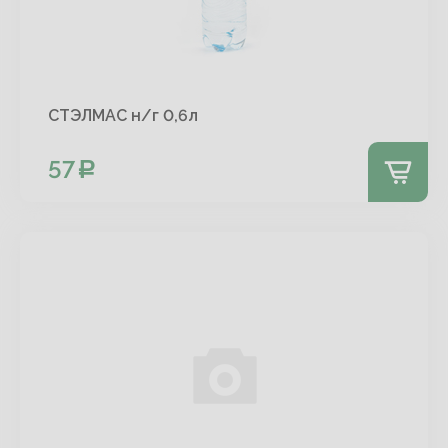
СТЭЛМАС н/г 0,6л
57