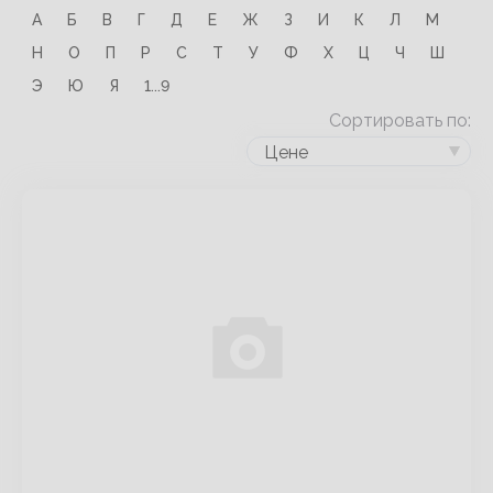
А
Б
В
Г
Д
Е
Ж
З
И
К
Л
М
Н
О
П
Р
С
Т
У
Ф
Х
Ц
Ч
Ш
Э
Ю
Я
1...9
Сортировать по:
Цене