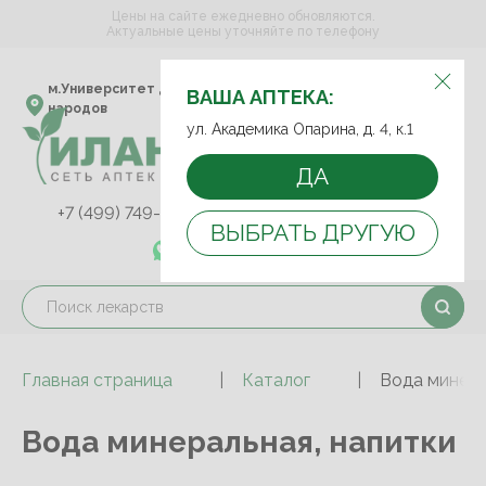
Цены на сайте ежедневно обновляются.
Актуальные цены уточняйте по телефону
ВЫБЕРИТЕ АПТЕКУ:
м.Университет дружбы
ул. Академика Опарина,
ВАША АПТЕКА:
народов
д. 4, к.1
ул. Академика Опарина, д. 4, к.1
ДА
+7 (499) 749-75-92
+7 (499) 749-74-89
ВЫБРАТЬ ДРУГУЮ
+7 (989) 579-78-73
Главная страница
Каталог
Вода минера
Вода минеральная, напитки