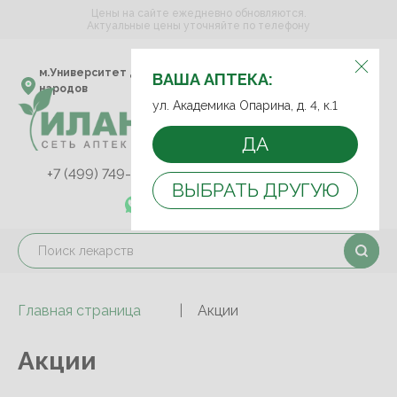
Цены на сайте ежедневно обновляются.
Актуальные цены уточняйте по телефону
ВЫБЕРИТЕ АПТЕКУ:
м.Университет дружбы
ул. Академика Опарина,
ВАША АПТЕКА:
народов
д. 4, к.1
ул. Академика Опарина, д. 4, к.1
ДА
+7 (499) 749-75-92
+7 (499) 749-74-89
ВЫБРАТЬ ДРУГУЮ
+7 (989) 579-78-73
Главная страница
Акции
Акции