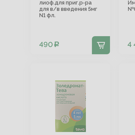
лиоф.для приг.р-ра
Им
для в/в введения 5мг
№6
N1 фл.
490
4