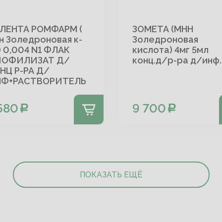
ЛЕНТА РОМФАРМ (
ЗОМЕТА (МНН
н Золедроновая к-
Золедроновая
) 0,004 N1 ФЛАК
кислота) 4мг 5мл
ИОФИЛИЗАТ Д/
конц.д/р-ра д/инф.
НЦ Р-РА Д/
Ф+РАСТВОРИТЕЛЬ
580
9 700
ПОКАЗАТЬ ЕЩЁ