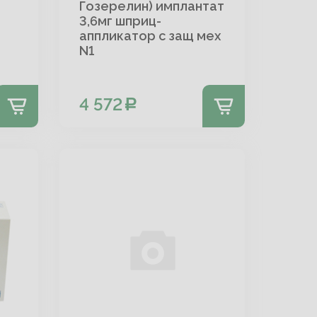
Гозерелин) имплантат
3,6мг шприц-
аппликатор с защ мех
N1
4 572