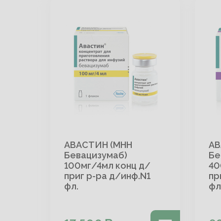
АВАСТИН (МНН
АВ
Бевацизумаб)
Бе
100мг/4мл конц д/
40
приг р-ра д/инф.N1
пр
фл.
фл