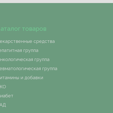
аталог товаров
екарственные средства
епатитная группа
нкологическая группа
евматологическая группа
итамины и добавки
КО
иабет
АД