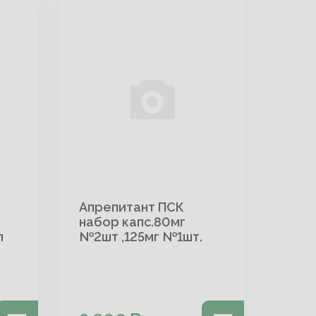
Апрепитант ПСК
набор капс.80мг
л
№2шт ,125мг №1шт.