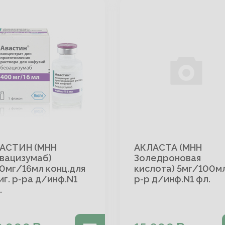
АСТИН (МНН
АКЛАСТА (МНН
вацизумаб)
Золедроновая
0мг/16мл конц.для
кислота) 5мг/100м
иг. р-ра д/инф.N1
р-р д/инф.N1 фл.
.