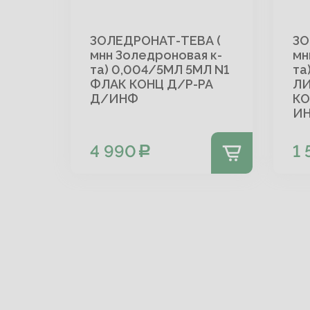
ЗОЛЕДРОНАТ-ТЕВА (
ЗО
мнн Золедроновая к-
мн
та) 0,004/5МЛ 5МЛ N1
та
ФЛАК КОНЦ Д/Р-РА
Л
Д/ИНФ
КО
ИН
4 990
1 