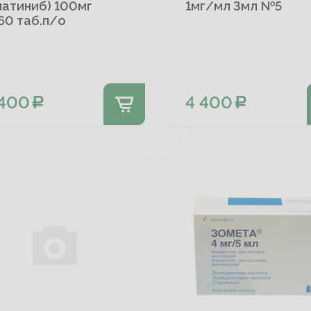
атиниб) 100мг
1мг/мл 3мл №5
0 таб.п/о
 400
4 400