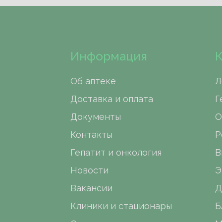
Информация
К
Об аптеке
Л
Доставка и оплата
Г
Документы
О
Контакты
Р
Гепатит и онкология
В
Новости
Э
Вакансии
Д
Клиники и стационары
Б