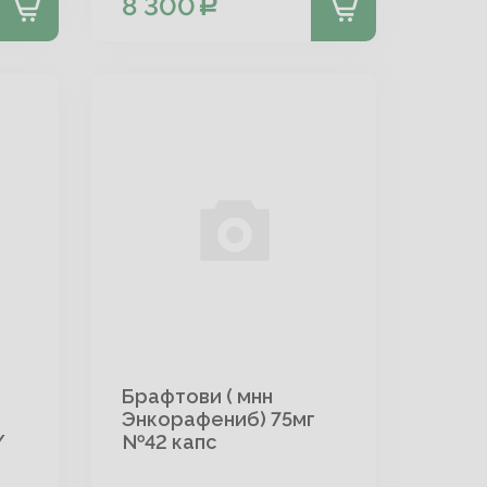
8 300
Брафтови ( мнн
Энкорафениб) 75мг
/
№42 капс