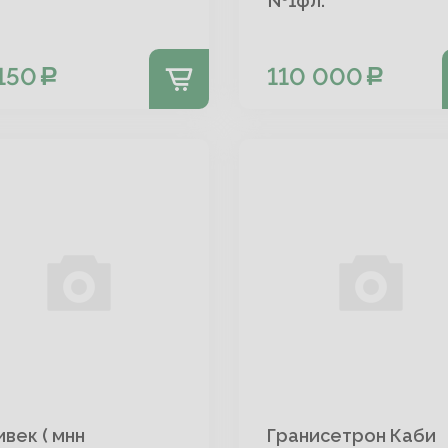
№1фл.
150
110 000
ивек ( мнн
Гранисетрон Каби