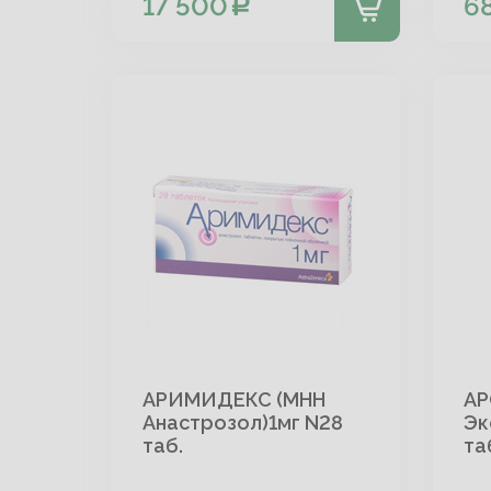
17 500
6
АРИМИДЕКС (МНН
АР
Анастрозол)1мг N28
Эк
таб.
та