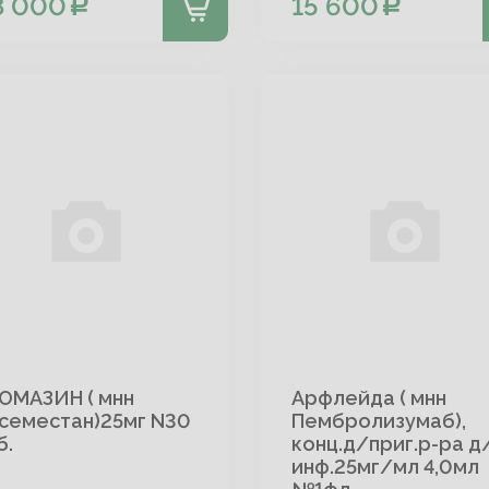
8 000
15 600
ОМАЗИН ( мнн
Арфлейда ( мнн
семестан)25мг N30
Пембролизумаб),
б.
конц.д/приг.р-ра д
инф.25мг/мл 4,0мл