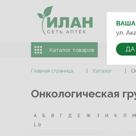
ВЫБЕРИТЕ
АПТЕКУ:
ВАША
+7 (499) 74
ул. Ак
ДА
Каталог товаров
Доставка 
Главная страница
Каталог
О
Онкологическая гр
А
Б
В
Г
Д
Е
Ж
З
И
К
Л
М
1...9