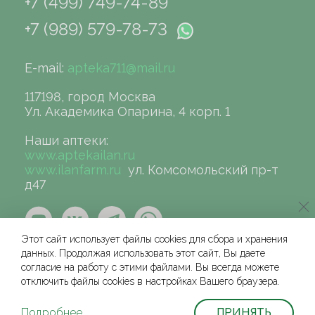
+7 (499) 749-74-89
+7 (989) 579-78-73
E-mail:
apteka711@mail.ru
117198, город Москва
Ул. Академика Опарина, 4 корп. 1
Наши аптеки:
www.aptekailan.ru
www.ilanfarm.ru
ул. Комсомольский пр-т
д47
Этот сайт использует файлы cookies для сбора и хранения
данных. Продолжая использовать этот сайт, Вы даете
согласие на работу с этими файлами. Вы всегда можете
отключить файлы cookies в настройках Вашего браузера.
©сеть аптек «ИЛАН», 2004-2026
Условия и соглашения для физических лиц
Подробнее
ПРИНЯТЬ