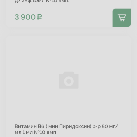
д/инф.10мл №10 амп.
3 900
Витамин В6 ( мнн Пиридоксин) р-р 50 мг/
мл 1 мл №10 амп