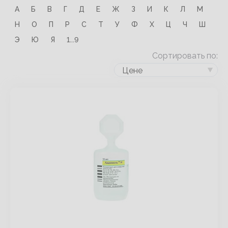
А
Б
В
Г
Д
Е
Ж
З
И
К
Л
М
Н
О
П
Р
С
Т
У
Ф
Х
Ц
Ч
Ш
Э
Ю
Я
1...9
Сортировать по:
Цене