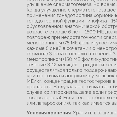
улучшение сперматогенеза. Во время
Когда улучшение сперматогенеза дост
применения гонадотропина хориониче
гонадотропной функции гипофиза - 150
обусловленном анатомической обструк
возрасте старше 6 лет - 1500 МE два
повторен; при недостаточности сперм
менотропином (75 МЕ фолликулостим
каждые 5 дней в сочетании с менотр
гормона) 3 раза в неделю в течение 3
менотропином (150 МЕ фолликулостим
течение 3-12 месяцев. При достижен
осуществляться только поддерживаю
крипторхизма и анорхизма у мальчик
МЕ/кг, концентрация тестостерона в 
препарата. В случае анорхизма тест 
случае крипторхизма, даже если при
тестостерона). Если тест слабополо
или лапароскопия), так как имеется в
Условия хранения
: Хранить в защище