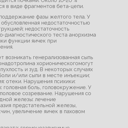
дится почками. Около 10-20 %
я в виде фрагментов бета-цепи.
 поддержание фазы желтого тела. У
, обусловленная недостаточностью
трукцией; недостаточность
о-диагностического теста анорхизма
нки функции яичек при
ения.
ет возникать генерализованная сыпь
гонадотропина хорионическогомогут
ухлость и зуд. В некоторых случаях
боли и/или сыпи в месте инъекции;
: отеки. Нарушения психики:
 головная боль, головокружение. У
половое созревание. Нарушения со
дной железы: лечение
азия предстательной железы,
чин, увеличение яичек в паховом
епарата; гормонозависимые