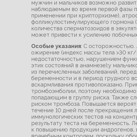
мужчин и мальчиков возможно развит
наблюдаемым во время первой фазы п
применении при крипторхизме), атро
фолликулостимулирующего гормона (Ф
количества сперматозоидов в эякуля
может привести к усилению побочных
Особые указания
: С осторожностью.
ожирение (индекс массы тела >30 кг/
недостаточностью, нарушением функц
этих состояний в анамнезе);у мальчик
из перечисленных заболеваний, пере
беременности и в период грудного в
вскармливания противопоказано. При
тромбоэмболии, поэтому необходимо
попадающим в группу риска. Также с
риском тромбоза. Повышается вероят
течение 10 дней после прекращения 
иммунологических тестов на концент
результату теста на беременность. 
к повышению продукции андрогенов, 
врачебным контролем, поскольку обо