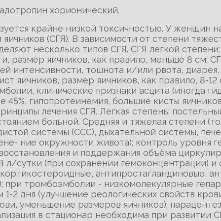
надотропин хорионический.
изуется крайне низкой токсичностью. У женщин 
яичников (СГЯ). В зависимости от степени тяжес
еляют несколько типов СГЯ. СГЯ легкой степени
, размер яичников, как правило, меньше 8 см; С
ей интенсивности, тошнота и/или рвота, диарея,
т яичников, размер яичников, как правило, 8-12
мболии, клинические признаки асцита (иногда гид
 45%, гипопротеинемия, большие кисты яичников 
 Принципы лечения СГЯ. Легкая степень: постельн
тоянием больной. Средняя и тяжелая степени (тол
истой системы (ССС), дыхательной системы, пече
мене- ние окружности живота); контроль уровня 
 восстановления и поддержания объёма циркулир
-3 л/сутки (при сохранении гемоконцентрации) и 
; кортикостероидные, антипростагландиновые, а
 при тромбоэмболии - низкомолекулярные гепари
ом 1-2 дня (улучшение реологических свойств кро
рови, уменьшение размеров яичников); параценте
лизация в стационар необходима при развитии С