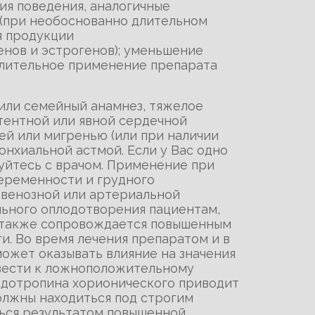
ия поведения, аналогичные
 (при необоснованно длительном
я продукции
нов и эстрогенов); уменьшение
 Длительное применение препарата
или семейный анамнез, тяжелое
атентной или явной сердечной
ей или мигренью (или при наличии
онхиальной астмой. Если у Вас одно
уйтесь с врачом. Применение при
еременности и грудного
 венозной или артериальной
ьного оплодотворения пациентам,
е также сопровождается повышенным
. Во время лечения препаратом и в
ожет оказывать влияние на значения
ивести к ложноположительному
адотропина хорионического приводит
олжны находиться под строгим
ться результатом повышенной