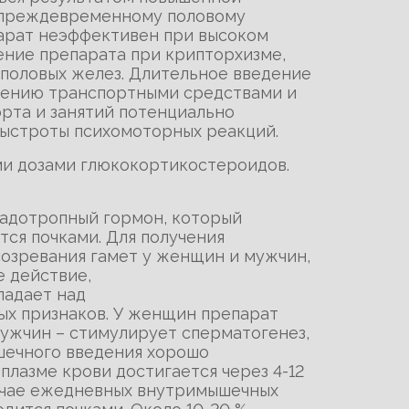
и преждевременному половому
парат неэффективен при высоком
ние препарата при крипторхизме,
 половых желез. Длительное введение
влению транспортными средствами и
рта и занятий потенциально
ыстроты психомоторных реакций.
ми дозами глюкокортикостероидов.
онадотропный гормон, который
ся почками. Для получения
созревания гамет у женщин и мужчин,
е действие,
адает над
ых признаков. У женщин препарат
мужчин – стимулирует сперматогенез,
шечного введения хорошо
плазме крови достигается через 4-12
лучае ежедневных внутримышечных