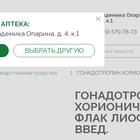
м.Университет дружбы
ул. Академика 
народов
д. 4, к.1
 АПТЕКА:
+7 (989) 579-78-73
9-75-92
+7 (499) 749-74-89
адемика Опарина, д. 4, к.1
ВЫБРАТЬ ДРУГУЮ
и оплата
Контакты
Акции
екарственные средства
ГОНАДОТРОПИН ХОРИОН
ГОНАДОТР
ХОРИОНИЧЕ
ФЛАК ЛИО
ВВЕД.