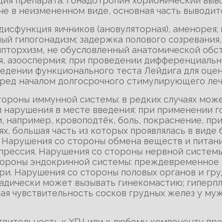
ия препарата. Гонадотропин хорионический выво
е в неизмененном виде, основная часть выводитс
 дисфункция яичников (ановуляторная), аменорея;
ный гипогонадизм; задержка полового созревания
ипторхизм, не обусловленный анатомической обс
я, азооспермия; при проведении дифференциальн
ведении функционального теста Лейдига для оце
ред началом долгосрочного стимулирующего леч
тороны иммунной системы: в редких случаях мож
и нарушения в месте введения: при применении 
 например, кровоподтёк, боль, покраснение, прип
х, большая часть из которых проявлялась в виде 
 Нарушения со стороны обмена веществ и питания
рессия. Нарушения со стороны нервной системы:
тороны эндокринной системы: преждевременное 
ри. Нарушения со стороны половых органов и гру
дически может вызывать гинекомастию; гиперпл
ая чувствительность сосков грудных желез у муж
твительность к ХГЧ или к любому компоненту пр