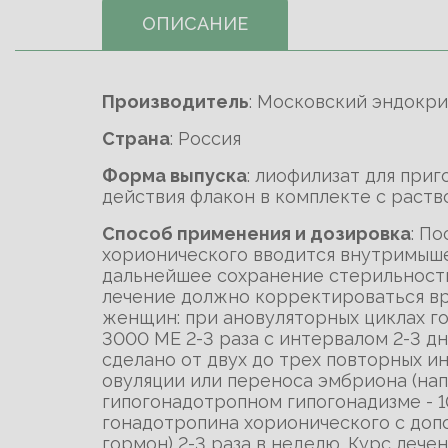
ОПИСАНИЕ
Производитель
: Московский эндокр
Cтрана
: Россия
Форма выпуска
: лиофилизат для пр
действия флакон в комплекте с раст
Способ применения и дозировка
: П
хорионического вводится внутримыше
дальнейшее сохранение стерильности
лечение должно корректироваться вр
женщин: при ановуляторных циклах го
3000 МЕ 2-3 раза с интервалом 2-3 дн
сделано от двух до трех повторных и
овуляции или переноса эмбриона (напр
гипогонадотропном гипогонадизме - 1
гонадотропина хорионического с до
гормон) 2-3 раза в неделю. Курс леч