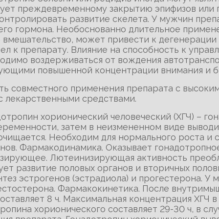
твует преждевременному закрытию эпифизов ил
онтролировать развитие скелета. У мужчин пре
о гормона. Необоснованно длительное примене
е вмешательство, может привести к дегенерации
ел к препарату. Влияние на способность к упра
ходимо воздерживаться от вождения автотранспо
бующими повышенной концентрации внимания и б
ать совместного применения препарата с высоки
с лекарственными средствами.
адотропин хорионический человеческий (ХГЧ) – г
еременности, затем в неизмененном виде выводит
 очищается. Необходим для нормального роста и 
онов. Фармакодинамика. Оказывает гонадотропно
зирующее. Лютеинизирующая активность преобл
т развитие половых органов и вторичных полов
тез эстрогенов (эстрадиола) и прогестерона. У 
естостерона. Фармакокинетика. После внутримы
оставляет 8 ч. Максимальная концентрация ХГЧ в 
тропина хорионического составляет 29-30 ч, в с