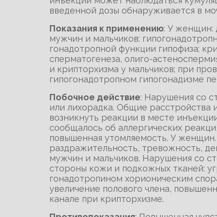
инъекций может наблюдаться кумуляц
введенной дозы обнаруживается в моч
Показания к применению
: У женщин:
мужчин и мальчиков: гипогонадотроп
гонадотропной функции гипофиза; кр
сперматогенеза, олиго-астеносперми
и крипторхизма у мальчиков; при про
гипогонадотропном гипогонадизме пе
Побочное действие
: Нарушения со с
или лихорадка. Общие расстройства 
возникнуть реакции в месте инъекции,
сообщалось об аллергических реакция
повышенная утомляемость. У женщин.
раздражительность, тревожность, деп
мужчин и мальчиков. Нарушения со с
стороны кожи и подкожных тканей: уг
гонадотропином хорионическим спора
увеличение полового члена, повышенн
канале при крипторхизме.
Противопоказания
: Повышенная чувс