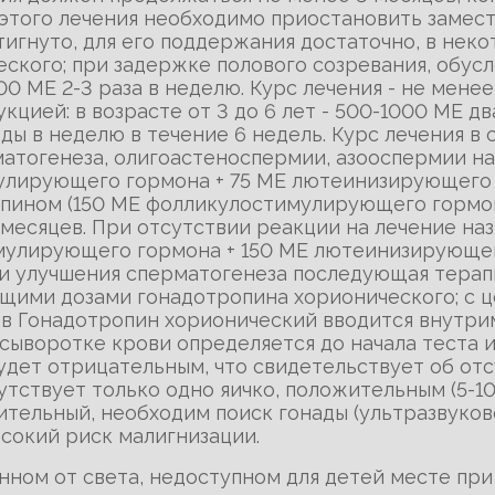
 этого лечения необходимо приостановить заме
игнуто, для его поддержания достаточно, в неко
ского; при задержке полового созревания, обус
0 МE 2-3 раза в неделю. Курс лечения - не менее
цией: в возрасте от 3 до 6 лет - 500-1000 МE дв
жды в неделю в течение 6 недель. Курс лечения 
атогенеза, олигоастеноспермии, азооспермии на
улирующего гормона + 75 МЕ лютеинизирующего 
опином (150 МЕ фолликулостимулирующего гормо
 месяцев. При отсутствии реакции на лечение на
улирующего гормона + 150 МЕ лютеинизирующего
ии улучшения сперматогенеза последующая терап
щими дозами гонадотропина хорионического; с 
ов Гонадотропин хорионический вводится внутри
сыворотке крови определяется до начала теста и
будет отрицательным, что свидетельствует об отс
сутствует только одно яичко, положительным (5-
жительный, необходим поиск гонады (ультразвук
ысокий риск малигнизации.
нном от света, недоступном для детей месте при