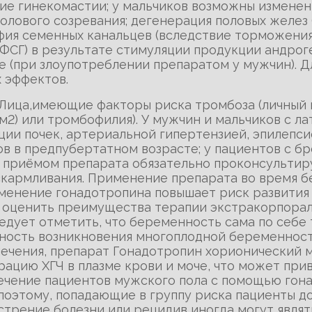
ие гинекомастии; у мальчиков возможны изменен
олового созревания; дегенерация половых желез
фия семенных канальцев (вследствие торможени
СГ) в результате стимуляции продукции андроге
те (при злоупотреблении препаратом у мужчин).
 эффектов.
 Лица,имеющие факторы риска тромбоза (личный 
м2) или тромбофилия). У мужчин и мальчиков с л
ии почек, артериальной гипертензией, эпилепси
ов в предпубертатном возрасте; у пациентов с бр
д приёмом препарата обязательно проконсультир
скармливания. Применение препарата во время б
менение гонадотропина повышает риск развития
 оценить преимущества терапии экстракорпорал
ледует отметить, что беременность сама по себ
ность возникновения многоплодной беременности
лечения, препарат Гонадотропин хорионический м
рацию ХГЧ в плазме крови и моче, что может пр
Лечение пациентов мужского пола с помощью гон
поэтому, попадающие в группу риска пациенты д
стрение болезни или рецидив иногда могут явля