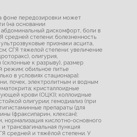
на фоне передозировки может
ти (на основании
: абдоминальный дискомфорт, боли в
ГЯ средней степени: болезненность
 ультрозвуковые признаки асцита,
 см; СГЯ тяжелой степени: увеличение
роторакс), олигурия,
(склонные к разрыву), размер
ый режим; обильное питье
ько в условиях стационара):
ни, почек, электролитным и водным
гематокрита; кристаллоидные
ующей крови (ОЦК)); коллоидные
стойкой олигурии; гемодиализ (при
нтигистаминные препараты (для
ны (фраксипарин, клексан);
ви, нормализация кислотно-основного
з и трансвагинальная пункция
ГЯ средней и тяжёлой степени. У