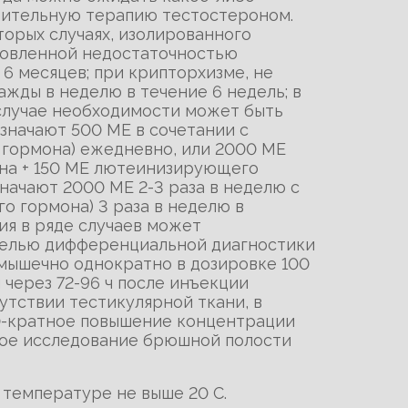
стительную терапию тестостероном.
торых случаях, изолированного
ловленной недостаточностью
 6 месяцев; при крипторхизме, не
ажды в неделю в течение 6 недель; в
в случае необходимости может быть
значают 500 МE в сочетании с
гормона) ежедневно, или 2000 МE
на + 150 МЕ лютеинизирующего
значают 2000 МE 2-3 раза в неделю с
 гормона) 3 раза в неделю в
ия в ряде случаев может
целью дифференциальной диагностики
мышечно однократно в дозировке 100
 через 72-96 ч после инъекции
утствии тестикулярной ткани, в
10-кратное повышение концентрации
овое исследование брюшной полости
 температуре не выше 20 С.