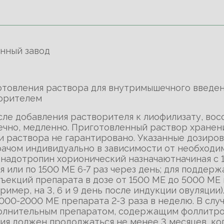
инный завод
иготовления раствора для внутримышечного введ
ворителем
осле добавления растворителя к лиофилизату, во
чно, медленно. Приготовленный раствор хранен
 раствора не гарантировано. Указанные дозиров
ачом индивидуально в зависимости от необходим
надотропин хорионический назначаютначиная с 1
я или по 1500 МЕ 6-7 раз через день; для поддер
нъекций препарата в дозе от 1500 МЕ до 5000 МЕ 
имер, на 3, 6 и 9 день после индукции овуляции)
000-2000 МE препарата 2-3 раза в неделю. В слу
полнительным препаратом, содержащим фоллитр
ения должен продолжаться не менее 3 месяцев, к