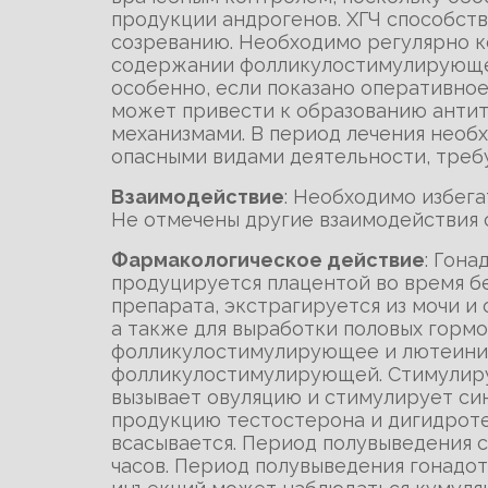
продукции андрогенов. ХГЧ способс
созреванию. Необходимо регулярно к
содержании фолликулостимулирующег
особенно, если показано оперативно
может привести к образованию антит
механизмами. В период лечения необ
опасными видами деятельности, тре
Взаимодействие
: Необходимо избег
Не отмечены другие взаимодействия 
Фармакологическое действие
: Гон
продуцируется плацентой во время б
препарата, экстрагируется из мочи и
а также для выработки половых горм
фолликулостимулирующее и лютеини
фолликулостимулирующей. Стимулируе
вызывает овуляцию и стимулирует син
продукцию тестостерона и дигидрот
всасывается. Период полувыведения с
часов. Период полувыведения гонадо