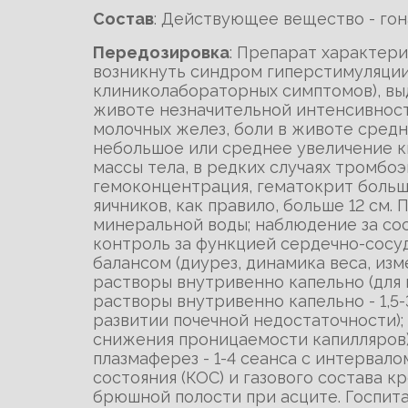
Состав
: Действующее вещество - го
Передозировка
: Препарат характер
возникнуть синдром гиперстимуляции 
клиниколабораторных симптомов), выд
животе незначительной интенсивности
молочных желез, боли в животе средн
небольшое или среднее увеличение кис
массы тела, в редких случаях тромбоэ
гемоконцентрация, гематокрит больше
яичников, как правило, больше 12 см.
минеральной воды; наблюдение за сос
контроль за функцией сердечно-сосуд
балансом (диурез, динамика веса, из
растворы внутривенно капельно (для
растворы внутривенно капельно - 1,5
развитии почечной недостаточности)
снижения проницаемости капилляров);
плазмаферез - 1-4 сеанса с интервал
состояния (КОС) и газового состава к
брюшной полости при асците. Госпита