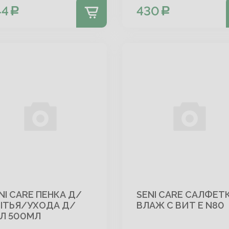
44
430
NI CARE ПЕНКА Д/
SENI CARE САЛФЕТ
ТЬЯ/УХОДА Д/
ВЛАЖ С ВИТ Е N80
Л 500МЛ