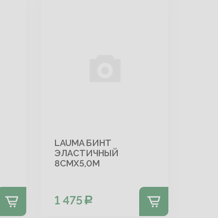
LAUMA БИНТ
ЭЛАСТИЧНЫЙ
8СМX5,0М
1 475