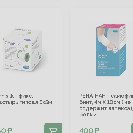
isilk - фикс.
PEHA-HAFT-самофик
астырь гипоал.5х5м
бинт, 4м Х 10см ( не
содержит латекса)
белый
60
400