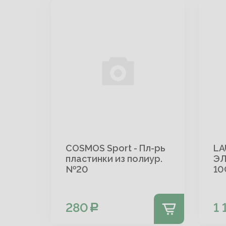
COSMOS Sport - Пл-рь
LA
пластинки из полиур.
Э
№20
10
280
1 