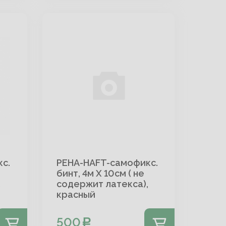
с.
PEHA-HAFT-самофикс.
бинт, 4м Х 10см ( не
,
содержит латекса),
красный
500