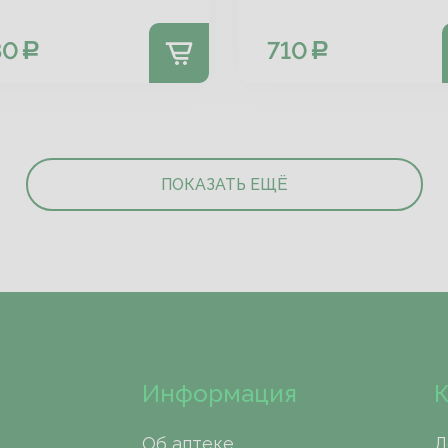
80
710
ПОКАЗАТЬ ЕЩЁ
Информация
К
Об аптеке
Л