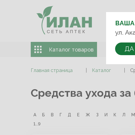
ВЫБЕРИТЕ
АПТЕКУ:
ВАША
+7 (499) 74
ул. Ак
ДА
Каталог товаров
Доставка 
Главная страница
Каталог
С
Средства ухода за
А
Б
В
Г
Д
Е
Ж
З
И
К
Л
М
1...9