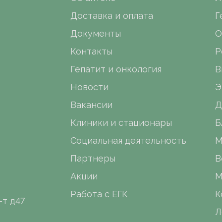
Доставка и оплата
Г
Документы
О
Контакты
Р
Гепатит и онкология
В
Новости
Э
Вакансии
Д
Клиники и стационары
Б
Социальная деятельность
М
Партнеры
В
Акции
М
Работа с ЕГК
К
-т д47
Л