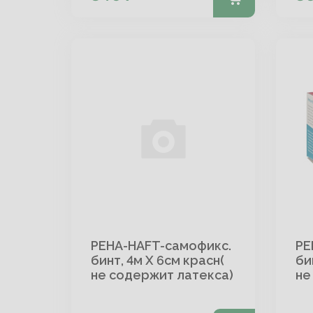
PEHA-HAFT-самофикс.
PE
бинт, 4м Х 6см красн(
би
не содержит латекса)
не