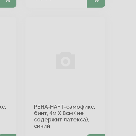
с.
PEHA-HAFT-самофикс.
бинт, 4м Х 8см ( не
,
содержит латекса),
синий