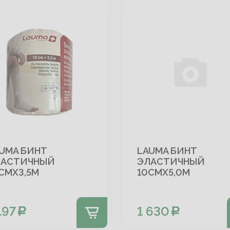
UMA БИНТ
LAUMA БИНТ
ЛАСТИЧНЫЙ
ЭЛАСТИЧНЫЙ
СМX3,5М
10СМX5,0М
197
1 630