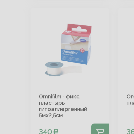
Omnifilm - фикс.
Omn
пластырь
пл
гипоаллергенный
5мх2,5см
340
3