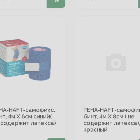
HA-HAFT-самофикс.
PEHA-HAFT-самофик
нт, 4м Х 6см синий(
бинт, 4м Х 8см ( не
 содержит латекса)
содержит латекса)
красный