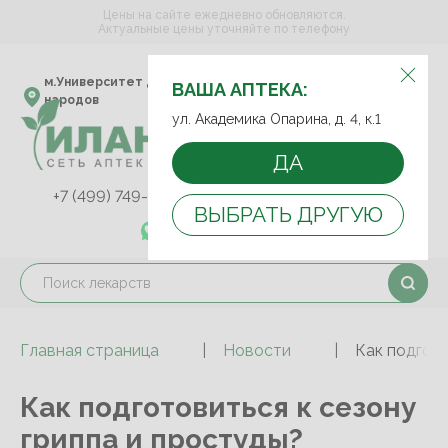
Цены на сайте ежедневно обновляются.
Актуальные цены уточняйте по телефону
ВЫБЕРИТЕ АПТЕКУ:
м.Университет дружбы
ул. Академика Опарина,
ВАША АПТЕКА:
народов
д. 4, к.1
ул. Академика Опарина, д. 4, к.1
ДА
+7 (499) 749-75-92
+7 (499) 749-74-89
ВЫБРАТЬ ДРУГУЮ
+7 (989) 579-78-73
Главная страница
Новости
Как подгото
Как подготовиться к сезону
гриппа и простуды?