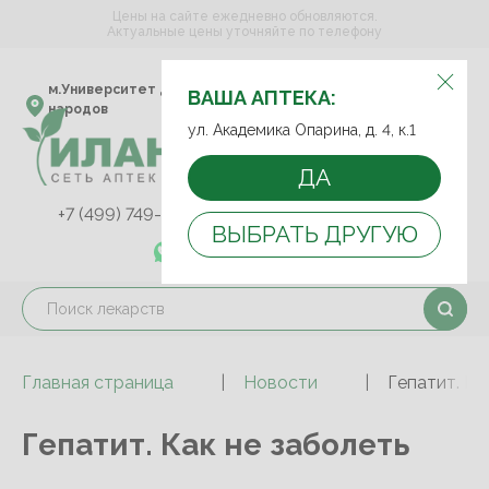
Цены на сайте ежедневно обновляются.
Актуальные цены уточняйте по телефону
ВЫБЕРИТЕ АПТЕКУ:
м.Университет дружбы
ул. Академика Опарина,
ВАША АПТЕКА:
народов
д. 4, к.1
ул. Академика Опарина, д. 4, к.1
ДА
+7 (499) 749-75-92
+7 (499) 749-74-89
ВЫБРАТЬ ДРУГУЮ
+7 (989) 579-78-73
Главная страница
Новости
Гепатит. Ка
Гепатит. Как не заболеть