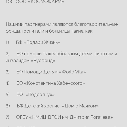
10) ООО «КОСМОФАРМ»
Нашими партнерами являются благотворительные
фонды, госпитали и больницы такие, как:
1) БФ «Подари Жизнь»
2) БФ помощи тяжелобольным детям, сиротам и
инвалидам «Русфонд»
3) БФ Помощи Детям «World Vita»
4) БФ «Константина Хабенского»
5) БФ «Подсолнух»
6) БФ Детский хоспис «Дом с Маяком»
7) ФГБУ «НМИЦ ДГОИ им. Дмитрия Рогачева»