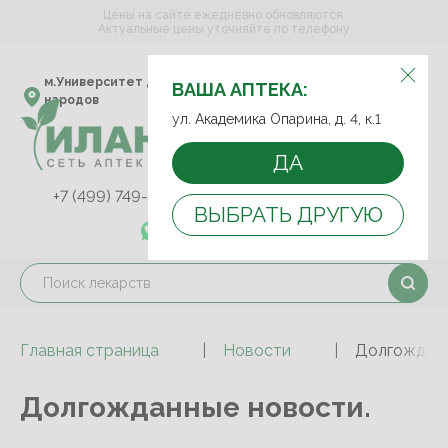
Цены на сайте ежедневно обновляются.
Актуальные цены уточняйте по телефону
ВЫБЕРИТЕ АПТЕКУ:
м.Университет дружбы
ул. Академика Опарина,
ВАША АПТЕКА:
народов
д. 4, к.1
ул. Академика Опарина, д. 4, к.1
ДА
+7 (499) 749-75-92
+7 (499) 749-74-89
ВЫБРАТЬ ДРУГУЮ
+7 (989) 579-78-73
Главная страница
Новости
Долгожданн
Долгожданные новости.