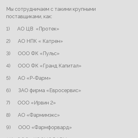
Мы сотрудничаем с такими крупными
поставщиками, как:
1) АО ЦВ «Протек»
2) АО НПК « Катрен»
3) ООО ФК «Пульс»
4) ООО ФК «Гранд Капитал»
5) АО «Р-Фарм»
6) ЗАО фирма «Евросервис»
7) ООО «Ирвин 2»
8) АО «Фармимэкс»
9) ООО «Фармфорвард»