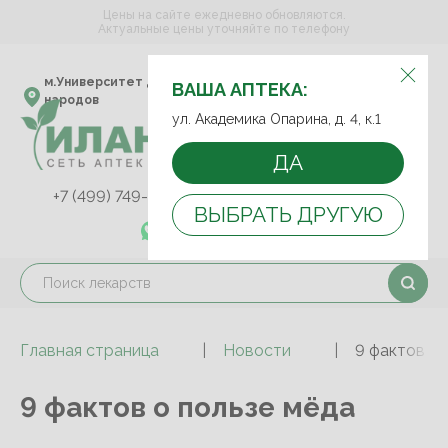
Цены на сайте ежедневно обновляются.
Актуальные цены уточняйте по телефону
ВЫБЕРИТЕ АПТЕКУ:
м.Университет дружбы
ул. Академика Опарина,
ВАША АПТЕКА:
народов
д. 4, к.1
ул. Академика Опарина, д. 4, к.1
ДА
+7 (499) 749-75-92
+7 (499) 749-74-89
ВЫБРАТЬ ДРУГУЮ
+7 (989) 579-78-73
Главная страница
Новости
9 фактов о 
9 фактов о пользе мёда