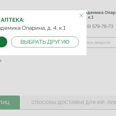
м.Университет дружбы
ул. Академика 
народов
д. 4, к.1
 АПТЕКА:
+7 (989) 579-78-73
9-75-92
+7 (499) 749-74-89
адемика Опарина, д. 4, к.1
ВЫБРАТЬ ДРУГУЮ
и оплата
Контакты
Акции
а
 ЛИЦ
СПОСОБЫ ДОСТАВКИ ДЛЯ ЮР. ЛИ