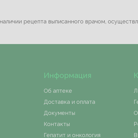
 наличии рецепта выписанного врачом, осуществл
ких лиц
ческих лиц
еских лиц (получатель физическое лицо)
творительных фондов (получатель Фонд или физи
творительных фондов (получатель медицинское 
Информация
К
Об аптеке
Л
я ЮЛ, НП и БФ
Доставка и оплата
Г
Документы
О
Контакты
Р
Гепатит и онкология
В