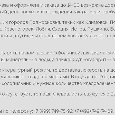
каза и оформлении заказа до 14-00 возможна дост
й день после подтверждения заказа. Если требует
х городов Подмосковья, таких как Климовск, По
 Красногорск, Лобня, Сходня, Истра, Пушкино, Б
й и других, мы предлагаем доставку лекарств 
карств на дом, в офис, в больницу для физическ
нки, минеральные воды, а также крупногабаритны
емпературный режим, то доставка лекарств на до
одильнике с хладоэлементами. В случае необход
 холодильник и нужное количество хладоэлемент
 отсутствует, то наши специалисты свяжутся с Ва
телефону: +7 (499) 749-75-92; +7 (499) 749-74-89,