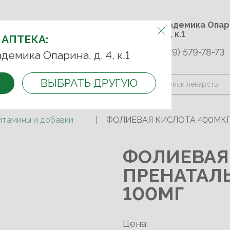
м.Университет дружбы
ул. Академика 
народов
д. 4, к.1
 АПТЕКА:
+7 (989) 579-78-73
9-75-92
+7 (499) 749-74-89
адемика Опарина, д. 4, к.1
ВЫБРАТЬ ДРУГУЮ
и оплата
Контакты
Акции
итамины и добавки
ФОЛИЕВАЯ КИСЛОТА 400МКГ 
ФОЛИЕВАЯ
ПРЕНАТАЛЬ
100МГ
Цена: