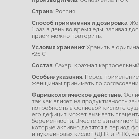
Cтрана
: Россия
Способ применения и дозировка
: Ж
1 раз в день во время еды, запивая 
прием можно повторить.
Условия хранения
: Хранить в оригин
+25 С.
Состав
: Сахар, крахмал картофельный
Особые указания
: Перед применени
женщинам принимать по согласовани
Фармакологическое действие
: Фол
так как влияет на продуктивность за
потребность в фолиевой кислоте сущ
его дефицит может вызывать плацен
беременности. Вместе с витамином В1
которые активно делятся в период фо
и нуклеиновых кислот (ДНК и РНК), ч