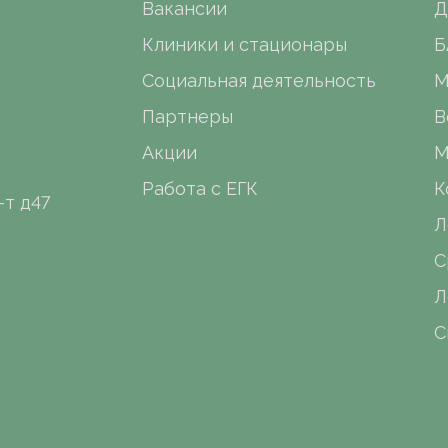
Вакансии
Д
Клиники и стационары
Б
Социальная деятельность
М
Партнеры
В
Акции
М
Работа с ЕГК
К
-т д47
Л
С
Л
С