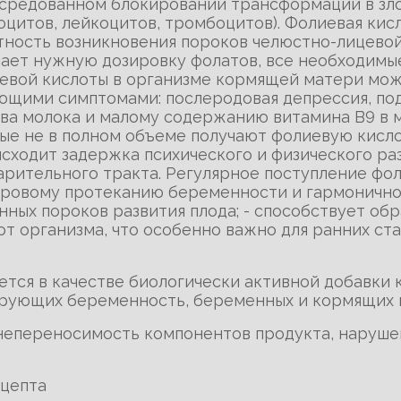
осредованном блокировании трансформаций в зло
оцитов, лейкоцитов, тромбоцитов). Фолиевая кис
ятность возникновения пороков челюстно-лицевой
ает нужную дозировку фолатов, все необходимы
вой кислоты в организме кормящей матери може
ющими симптомами: послеродовая депрессия, под
ва молока и малому содержанию витамина B9 в мо
орые не в полном объеме получают фолиевую кисл
оисходит задержка психического и физического р
рительного тракта. Регулярное поступление фол
доровому протеканию беременности и гармоничном
ых пороков развития плода; - способствует обр
т организма, что особенно важно для ранних ст
ется в качестве биологически активной добавки 
ирующих беременность, беременных и кормящих 
 непереносимость компонентов продукта, наруше
ецепта