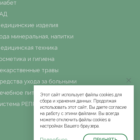
иабет
АД
едицинские изделия
ода минеральная, напитки
едицинская техника
осметика и гигиена
екарственные травы
редства ухода за больными
ечебное питание
Этот сайт использует файлы cookies для
сбора и хранения данных. Продолжая
истема РЕПРО
использовать этот сайт, Вы даете согласие
на работу с этими файлами. Вы всегда
можете отключить файлы cookies в
настройках Вашего браузера.
Подробнее
ПРИНЯТЬ