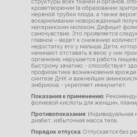
структуры всех тканей и органов, оп
кроветворении (в образовании эритр
нервной трубки плода, а также веро
вскармливании новорожденный получ
материнским молоком. Дефицит фолие
самочувствие. Это проявляется следу
главное – ведет к снижению количест
недостатку его у малыша. Дети, кот
начинают отставать в весе; у них пр
организма; нарушается работа пищева
быстрому зачатию; - способствует з
профилактике возникновения врожденн
синтезе ДНК и важнейших аминокисло
эмбриона; - укрепляет иммунитет.
Показания к применению
: Рекоменду
фолиевой кислоты для женщин, план
Противопоказания
: Индивидуальная
диабет, избыточная масса тела.
Порядок отпуска
: Отпускается без р