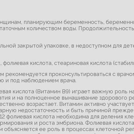
енщинам, планирующим беременность, беременны
достаточным количеством воды. Продолжительность
альной закрытой упаковке, в недоступном для де
, фолиевая кислота, стеариновая кислота (стабил
ем рекомендуется проконсультироваться с врач
ю и под наблюдением врача.
иевая кислота (Витамин В9) играет важную роль 
чатия и на полноценное вынашивание здорового 
ественно возрастает. Витамин активно участвуе
тарную недостаточность и быть причиной прежд
2 фолиевая кислота необходима для деления клет
рмирования и роста эмбриона. Фолиевая кислота
ем объясняется ее роль в процессах клеточной 