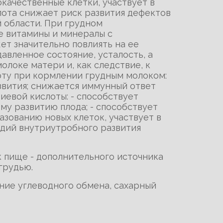
качественные клетки, участвует в
лота снижает риск развития дефектов
 области. При грудном
е витамины и минералы с
т значительно повлиять на ее
авленное состояние, усталость, а
локе матери и, как следствие, к
оту при кормлении грудным молоком:
азвития; снижается иммунный ответ
иевой кислоты: - способствует
у развитию плода; - способствует
азованию новых клеток, участвует в
адий внутриутробного развития
к пище - дополнительного источника
грудью.
ние углеводного обмена, сахарный