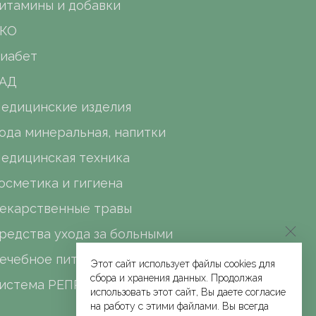
итамины и добавки
КО
иабет
АД
едицинские изделия
ода минеральная, напитки
едицинская техника
осметика и гигиена
екарственные травы
редства ухода за больными
ечебное питание
Этот сайт использует файлы cookies для
сбора и хранения данных. Продолжая
истема РЕПРО
использовать этот сайт, Вы даете согласие
на работу с этими файлами. Вы всегда