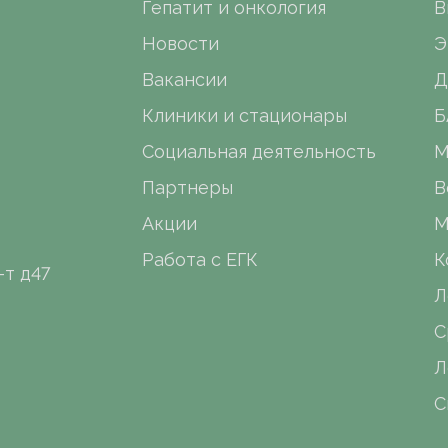
Гепатит и онкология
В
Новости
Э
Вакансии
Д
Клиники и стационары
Б
Социальная деятельность
М
Партнеры
В
Акции
М
Работа с ЕГК
К
-т д47
Л
С
Л
С