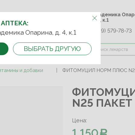
м.Университет дружбы
ул. Академика 
народов
д. 4, к.1
 АПТЕКА:
+7 (989) 579-78-73
9-75-92
+7 (499) 749-74-89
адемика Опарина, д. 4, к.1
ВЫБРАТЬ ДРУГУЮ
и оплата
Контакты
Акции
итамины и добавки
ФИТОМУЦИЛ НОРМ ПЛЮС N25 
ФИТОМУЦИ
N25 ПАКЕТ 
Цена:
1 150