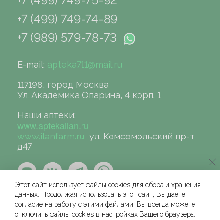
+7 (499) 749-75-92
+7 (499) 749-74-89
+7 (989) 579-78-73
E-mail:
apteka711@mail.ru
117198, город Москва
Ул. Академика Опарина, 4 корп. 1
Наши аптеки:
www.aptekailan.ru
www.ilanfarm.ru
ул. Комсомольский пр-т
д47
Этот сайт использует файлы cookies для сбора и хранения
данных. Продолжая использовать этот сайт, Вы даете
согласие на работу с этими файлами. Вы всегда можете
отключить файлы cookies в настройках Вашего браузера.
©сеть аптек «ИЛАН», 2004-2026