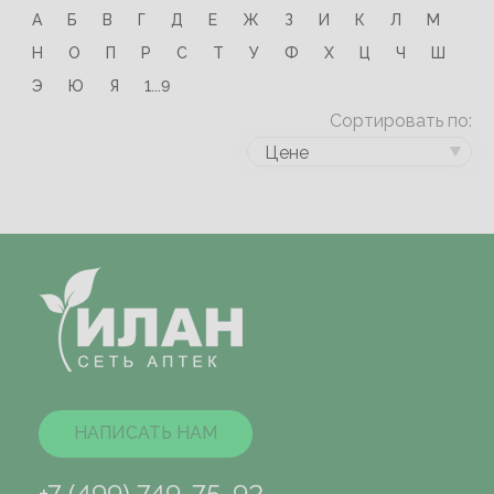
А
Б
В
Г
Д
Е
Ж
З
И
К
Л
М
Н
О
П
Р
С
Т
У
Ф
Х
Ц
Ч
Ш
Э
Ю
Я
1...9
Сортировать по:
Цене
НАПИСАТЬ НАМ