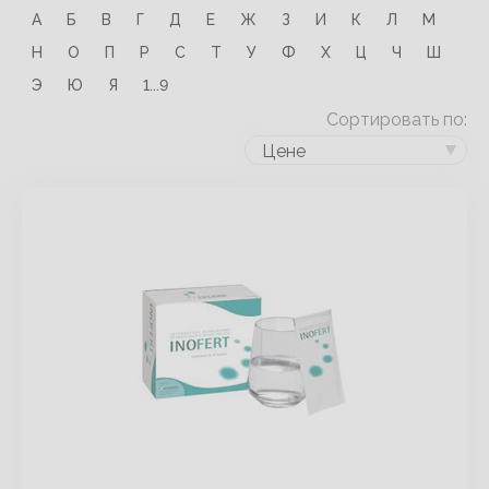
А
Б
В
Г
Д
Е
Ж
З
И
К
Л
М
Н
О
П
Р
С
Т
У
Ф
Х
Ц
Ч
Ш
Э
Ю
Я
1...9
Сортировать по:
Цене