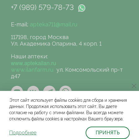
+7 (989) 579-78-73
E-mail:
apteka711@mail.ru
117198, город Москва
Ул. Академика Опарина, 4 корп. 1
Наши аптеки:
www.aptekailan.ru
www.ilanfarm.ru
ул. Комсомольский пр-т
д47
Этот сайт использует файлы cookies для сбора и хранения
данных. Продолжая использовать этот сайт, Вы даете
согласие на работу с этими файлами. Вы всегда можете
отключить файлы cookies в настройках Вашего браузера.
©сеть аптек «ИЛАН», 2004-2026
Условия и соглашения для физических лиц
Подробнее
ПРИНЯТЬ
Политика защиты и обработки персональных данных