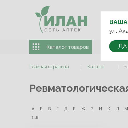
ВЫБЕРИТЕ
АПТЕКУ:
ВАША
+7 (499) 74
ул. Ак
ДА
Каталог товаров
Доставка 
Главная страница
Каталог
Р
Ревматологическая
А
Б
В
Г
Д
Е
Ж
З
И
К
Л
М
1...9