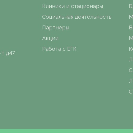
Клиники и стационары
Б
Социальная деятельность
М
Партнеры
В
Акции
М
Работа с ЕГК
К
-т д47
Л
С
Л
С