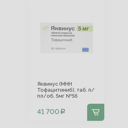
Яквинус (МНН
Тофацитиниб), таб. п/
пл/об. 5мг №56
41 700