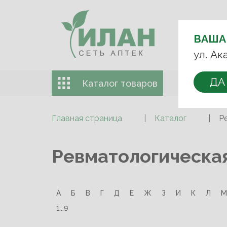
ВЫБЕРИТЕ
АПТЕКУ:
ВАША
+7 (499) 74
ул. Ак
ДА
Каталог товаров
Доставка 
Главная страница
Каталог
Р
Ревматологическая
А
Б
В
Г
Д
Е
Ж
З
И
К
Л
М
1...9