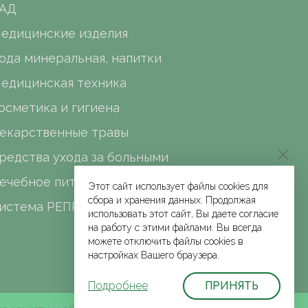
АД
едицинские изделия
ода минеральная, напитки
едицинская техника
осметика и гигиена
екарственные травы
редства ухода за больными
ечебное питание
Этот сайт использует файлы cookies для
сбора и хранения данных. Продолжая
истема РЕПРО
использовать этот сайт, Вы даете согласие
на работу с этими файлами. Вы всегда
можете отключить файлы cookies в
настройках Вашего браузера.
Подробнее
ПРИНЯТЬ