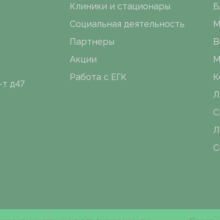
Клиники и стационары
Б
Социальная деятельность
М
Партнеры
В
Акции
М
Работа с ЕГК
К
-т д47
Л
С
Л
С