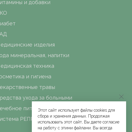
итамины и добавки
КО
иабет
АД
едицинские изделия
ода минеральная, напитки
едицинская техника
осметика и гигиена
екарственные травы
редства ухода за больными
ечебное питание
Этот сайт использует файлы cookies для
сбора и хранения данных. Продолжая
истема РЕПРО
использовать этот сайт, Вы даете согласие
на работу с этими файлами. Вы всегда