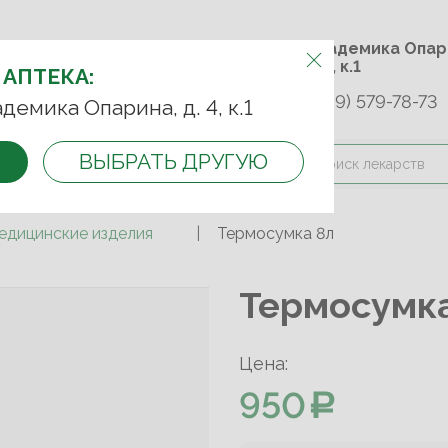
м.Университет дружбы
ул. Академика 
народов
д. 4, к.1
 АПТЕКА:
+7 (989) 579-78-73
9-75-92
+7 (499) 749-74-89
адемика Опарина, д. 4, к.1
ВЫБРАТЬ ДРУГУЮ
и оплата
Контакты
Акции
едицинские изделия
Термосумка 8л
Термосумка
Цена:
950