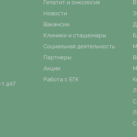
Гепатит и онкология
В
Новости
Э
Вакансии
Д
Клиники и стационары
Б
Социальная деятельность
М
Партнеры
В
Акции
М
Работа с ЕГК
К
-т д47
Л
С
Л
С