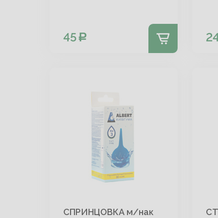
45
2
СПРИНЦОВКА м/нак
С