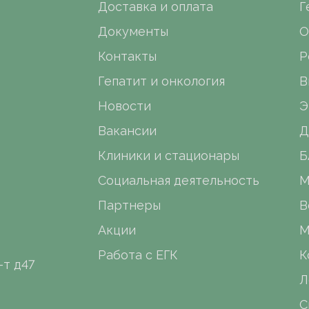
Доставка и оплата
Г
Документы
О
Контакты
Р
Гепатит и онкология
В
Новости
Э
Вакансии
Д
Клиники и стационары
Б
Социальная деятельность
М
Партнеры
В
Акции
М
Работа с ЕГК
К
-т д47
Л
С