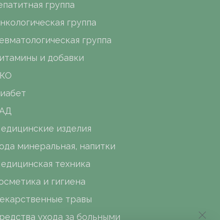
епатитная группа
нкологическая группа
евматологическая группа
итамины и добавки
КО
иабет
АД
едицинские изделия
ода минеральная, напитки
едицинская техника
осметика и гигиена
екарственные травы
редства ухода за больными