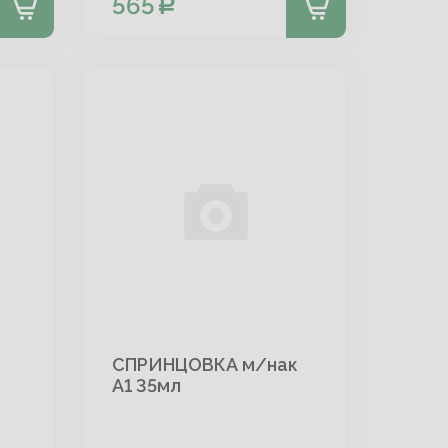
565
СПРИНЦОВКА м/нак
А1 35мл