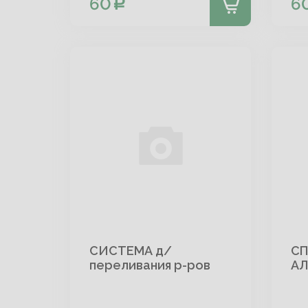
60
6
СИСТЕМА д/
СП
переливания р-ров
АЛ