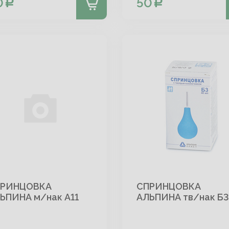
0
50
РИНЦОВКА
СПРИНЦОВКА
ЬПИНА м/нак А11
АЛЬПИНА тв/нак Б3