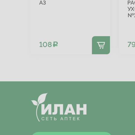
А3
РА
УХ
№
108
7