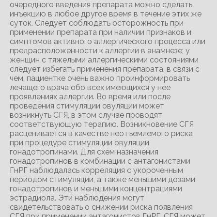
очередного введения препарата можно сделать
инъекцию в любое другое время в течение этих же
суток. Следует соблюдать осторожность при
применении препарата при наличии признаков и
симптомов активного аллергического процесса или
предрасположенности к аллергии в анамнезе; у
женщин с тяжелыми аллергическими состояниями
следует избегать применения препарата, в связи с
чем, пациентке очень важно проинформировать
лечащего врача обо всех имеющихся у нее
проявлениях аллергии. Во время или после
проведения стимуляции овуляции может
возникнуть СГЯ, в этом случае проводят
соответствующую терапию. Возникновение СГЯ
расценивается в качестве неотъемлемого риска
при процедуре стимуляции овуляции
гонадотропинами. Для схем назначения
гонадотропинов в комбинации с антагонистами
ГнРГ наблюдалась корреляция с укороченным
периодом стимуляции, а также меньшими дозами
гонадотропинов и меньшими концентрациями
эстрадиола. Эти наблюдения могут
свидетельствовать о снижении риска появления
СГЯ при применении антагонистов ГнРГ. СГЯ может