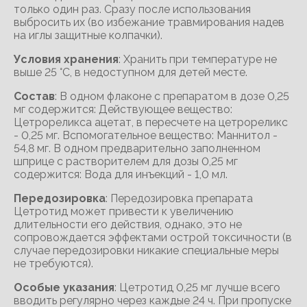
только один раз. Сразу после использования
выбросить их (во избежание травмирования надев
на иглы защитные колпачки).
Условия хранения
: Хранить при температуре не
выше 25 °C, в недоступном для детей месте.
Состав
: В одном флаконе с препаратом в дозе 0,25
мг содержится: Действующее вещество:
Цетрореликса ацетат, в пересчете на цетрореликс
- 0,25 мг. Вспомогательное вещество: Маннитол -
54,8 мг. В одном предварительно заполненном
шприце с растворителем для дозы 0,25 мг
содержится: Вода для инъекций - 1,0 мл.
Передозировка
: Передозировка препарата
Цетротид может привести к увеличению
длительности его действия, однако, это не
сопровождается эффектами острой токсичности (в
случае передозировки никакие специальные меры
не требуются).
Особые указания
: Цетротид 0,25 мг лучше всего
вводить регулярно через каждые 24 ч. При пропуске