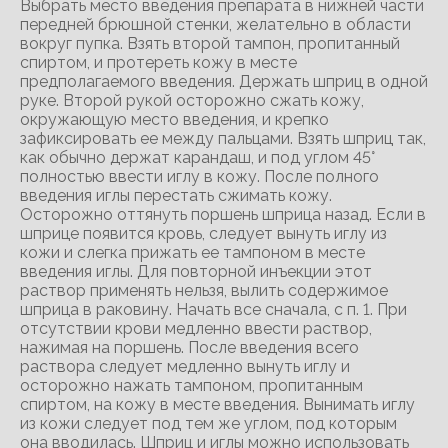
Выбрать место введения препарата в нижней части
передней брюшной стенки, желательно в области
вокруг пупка. Взять второй тампон, пропитанный
спиртом, и протереть кожу в месте
предполагаемого введения. Держать шприц в одной
руке. Второй рукой осторожно сжать кожу,
окружающую место введения, и крепко
зафиксировать ее между пальцами. Взять шприц так,
как обычно держат карандаш, и под углом 45°
полностью ввести иглу в кожу. После полного
введения иглы перестать сжимать кожу.
Осторожно оттянуть поршень шприца назад. Если в
шприце появится кровь, следует вынуть иглу из
кожи и слегка прижать ее тампоном в месте
введения иглы. Для повторной инъекции этот
раствор применять нельзя, вылить содержимое
шприца в раковину. Начать все сначала, с п. 1. При
отсутствии крови медленно ввести раствор,
нажимая на поршень. После введения всего
раствора следует медленно вынуть иглу и
осторожно нажать тампоном, пропитанным
спиртом, на кожу в месте введения. Вынимать иглу
из кожи следует под тем же углом, под которым
она вводилась. Шприц и иглы можно использовать