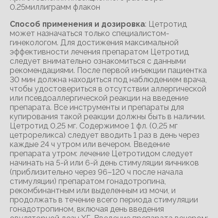
0.25миллиграмм флакон
Способ применения и дозировка
: Цетротид
может назначаться только специалистом-
гинекологом. Для достижения максимальной
эффективности лечения препаратом Цетротид
следует внимательно ознакомиться с данными
рекомендациями. После первой инъекции пациентка
30 мин должна находиться под наблюдением врача,
чтобы удостовериться в отсутствии аллергической
или псевдоаллергической реакции на введение
препарата. Все инструменты и препараты для
купирования такой реакции должны быть в наличии.
Цетротид 0,25 мг. Содержимое 1 фл. (0,25 мг
цетрореликса) следует вводить 1 раз в день через
каждые 24 ч утром или вечером. Введение
препарата утром: лечение Цетротидом следует
начинать на 5-й или 6-й день стимуляции яичников
(приблизительно через 96–120 ч после начала
стимуляции) препаратом гонадотропина,
рекомбинантным или выделенным из мочи, и
продолжать в течение всего периода стимуляции
гонадотропином, включая день введения