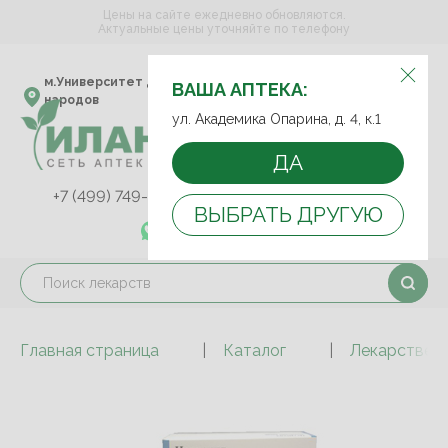
Цены на сайте ежедневно обновляются.
Актуальные цены уточняйте по телефону
ВЫБЕРИТЕ АПТЕКУ:
м.Университет дружбы
ул. Академика Опарина,
ВАША АПТЕКА:
народов
д. 4, к.1
ул. Академика Опарина, д. 4, к.1
ДА
+7 (499) 749-75-92
+7 (499) 749-74-89
ВЫБРАТЬ ДРУГУЮ
+7 (989) 579-78-73
Главная страница
Каталог
Лекарствен