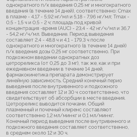
однократного п/к введения 0,25 мг и многократного
введения (в течение 14 дней), соответственно: Cmax
в плазме - 4,17 - 5,92 нг/мл и 5,18 - 7,96 нг/мл; Tmax -
0,5 - 1,5 ч и 0,5 - 2 ч; площадь под кривой
концентрация -время (AUC) - 23,4 - 42 нг/ч/мл и 36,7
- 54,2 нг/ч/мл. Выведение. Период выведения
составляет 2,4 - 48,8 ч и 4,1 - 179,3 ч после
однократного и многократного (в течение 14 дней)
п/к введения дозы 0,25 мг соответственно. При
подкожном введении однократных доз
цетрореликса (от 0,25 до 3 мг), так же, как и при
ежедневном введении в течение 14 дней,
фармакокинетика препарата демонстрирует
линейную зависимость. Средний конечный перио
выведения после внутривенного и подкожного
введения составляет 12 и 30 ч соответственно, что
свидетельствует об абсорбции в месте введения.
Цетрореликс выводится почками. Общий
плазменный и почечный клиренс составляют
соответственно 1,2 мл/мин·кг и 0,1 мл/мин·кг.
Конечный период выведения после внутривенного и
подкожного введения составляет соответственно,
в среднем около 12 и 30 ч.