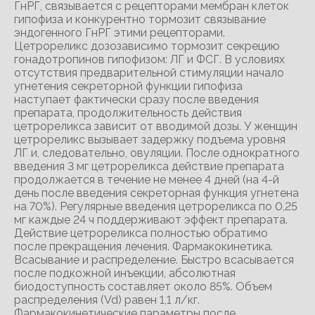
ГнРГ, связывается с рецепторами мембран клеток
гипофиза и конкурентно тормозит связывание
эндогенного ГнРГ этими рецепторами.
Цетрореликс дозозависимо тормозит секрецию
гонадотропинов гипофизом: ЛГ и ФСГ. В условиях
отсутствия предварительной стимуляции начало
угнетения секреторной функции гипофиза
наступает фактически сразу после введения
препарата, продолжительность действия
цетрореликса зависит от вводимой дозы. У женщин
цетрореликс вызывает задержку подъема уровня
ЛГ и, следовательно, овуляции. После однократного
введения 3 мг цетрореликса действие препарата
продолжается в течение не менее 4 дней (на 4-й
день после введения секреторная функция угнетена
на 70%). Регулярные введения цетрореликса по 0,25
мг каждые 24 ч поддерживают эффект препарата.
Действие цетрореликса полностью обратимо
после прекращения лечения. Фармакокинетика.
Всасывание и распределение. Быстро всасывается
после подкожной инъекции, абсолютная
биодоступность составляет около 85%. Объем
распределения (Vd) равен 1,1 л/кг.
Фармакокинетические параметры после