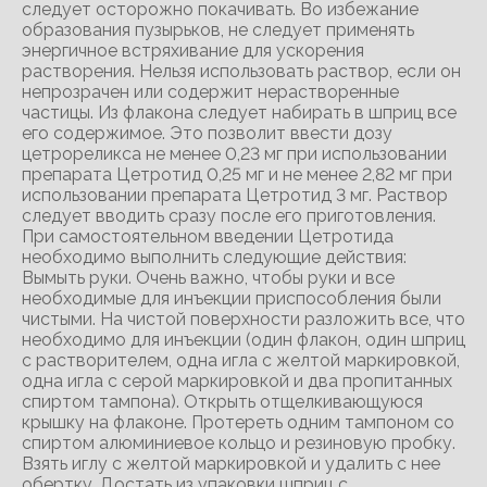
следует осторожно покачивать. Во избежание
образования пузырьков, не следует применять
энергичное встряхивание для ускорения
растворения. Нельзя использовать раствор, если он
непрозрачен или содержит нерастворенные
частицы. Из флакона следует набирать в шприц все
его содержимое. Это позволит ввести дозу
цетрореликса не менее 0,23 мг при использовании
препарата Цетротид 0,25 мг и не менее 2,82 мг при
использовании препарата Цетротид 3 мг. Раствор
следует вводить сразу после его приготовления.
При самостоятельном введении Цетротида
необходимо выполнить следующие действия:
Вымыть руки. Очень важно, чтобы руки и все
необходимые для инъекции приспособления были
чистыми. На чистой поверхности разложить все, что
необходимо для инъекции (один флакон, один шприц
с растворителем, одна игла с желтой маркировкой,
одна игла с серой маркировкой и два пропитанных
спиртом тампона). Открыть отщелкивающуюся
крышку на флаконе. Протереть одним тампоном со
спиртом алюминиевое кольцо и резиновую пробку.
Взять иглу с желтой маркировкой и удалить с нее
обертку. Достать из упаковки шприц с