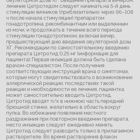
овуляторной дозы ХГ. Введение препарата вечером:
лечение Цетротидом следует начинать на 5-й день
стимуляции яичников (приблизительно через 96–108
ч после начала стимуляции) препаратом
гонадотропина, рекомбинантным или выделенным
из мочи, и продолжать в течение всего периода
стимуляции гонадотропином, включая вечер,
предшествующий дню введения овуляторной дозы
ХГ. Рекомендации по самостоятельному введению
препарата Цетротид 0,25 мг (информация для
пациента) Первая инъекция должна быть сделана
врачом-специалистом. После получения
соответствующих инструкций врача о симптомах,
которые могут свидетельствовать о возникновении
аллергической реакции, последствиях такой
реакции и необходимости ее лечения, пациентка
может самостоятельно вводить Цетротид.
Цетротид вводят п/к в нижнюю часть передней
брюшной стенки, желательно в область вокруг
пупка. Во избежание появления местного
раздражения при повторном введении препарата,
место инъекции следует ежедневно менять.
Цетротид следует разводить только в прилагаемом
растворителе. Во время растворения флакон