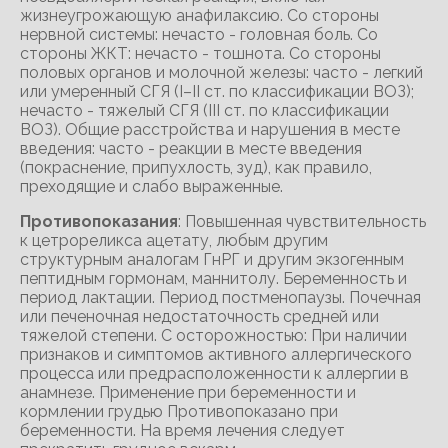
жизнеугрожающую анафилаксию. Со стороны
нервной системы: нечасто - головная боль. Со
стороны ЖКТ: нечасто - тошнота. Со стороны
половых органов и молочной железы: часто - легкий
или умеренный СГЯ (I–II ст. по классификации ВОЗ);
нечасто - тяжелый СГЯ (III ст. по классификации
ВОЗ). Общие расстройства и нарушения в месте
введения: часто - реакции в месте введения
(покраснение, припухлость, зуд), как правило,
преходящие и слабо выраженные.
Противопоказания
: Повышенная чувствительность
к цетрореликса ацетату, любым другим
структурным аналогам ГнРГ и другим экзогенным
пептидным гормонам, маннитолу. Беременность и
период лактации. Период постменопаузы. Почечная
или печеночная недостаточность средней или
тяжелой степени. С осторожностью: При наличии
признаков и симптомов активного аллергического
процесса или предрасположенности к аллергии в
анамнезе. Применение при беременности и
кормлении грудью Противопоказано при
беременности. На время лечения следует