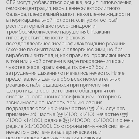
СГЯ могут добавляться одышка, асцит, гиповолемия,
гемоконцентрация, нарушение электролитного
баланса, плевральный выпот, накопление жидкости
в перикардиальной полости, олигурия, острый
респираторный дистресс-синдром и
тромбоэмболические нарушения). Реакции
гиперчувствительности, включая
псевдоаллергические/анафилактоидные реакции
(схожие по симптомам с аллергическими, но без
выработки антител, и, как правило, проявляющиеся
в той или иной степени в виде покраснения кожи,
чувства жара, крапивницы, головной боли,
затруднения дыхания) отмечались нечасто. Ниже
представлены данные обо всех нежелательных
реакциях, наблюдавшихся при применении
Цетротида, в соответствии с общепринятой
системно-органной классификацией, которые в
зависимости от частоты возникновения
подразделяются на очень частые (1/10 случаев
применения), частые (1/100, <1/10), нечастые (1
/1000, <1/100), редкие (1/10000, <1/1000) и очень
редкие (<1/10000). Со стороны иммунной системы:
нечасто - системная аллергическая или
псевдоаллергическая реакция, включая