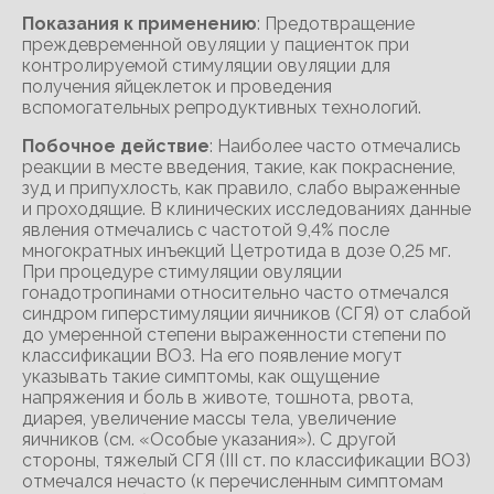
Показания к применению
: Предотвращение
преждевременной овуляции у пациенток при
контролируемой стимуляции овуляции для
получения яйцеклеток и проведения
вспомогательных репродуктивных технологий.
Побочное действие
: Наиболее часто отмечались
реакции в месте введения, такие, как покраснение,
зуд и припухлость, как правило, слабо выраженные
и проходящие. В клинических исследованиях данные
явления отмечались с частотой 9,4% после
многократных инъекций Цетротида в дозе 0,25 мг.
При процедуре стимуляции овуляции
гонадотропинами относительно часто отмечался
синдром гиперстимуляции яичников (СГЯ) от слабой
до умеренной степени выраженности степени по
классификации ВОЗ. На его появление могут
указывать такие симптомы, как ощущение
напряжения и боль в животе, тошнота, рвота,
диарея, увеличение массы тела, увеличение
яичников (см. «Особые указания»). С другой
стороны, тяжелый СГЯ (III ст. по классификации ВОЗ)
отмечался нечасто (к перечисленным симптомам