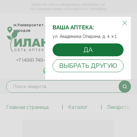
Цены на сайте ежедневно обновляются.
Актуальные цены уточняйте по телефону
ВЫБЕРИТЕ АПТЕКУ:
м.Университет дружбы
ул. Академика Опарина,
ВАША АПТЕКА:
народов
д. 4, к.1
ул. Академика Опарина, д. 4, к.1
ДА
+7 (499) 749-75-92
+7 (499) 749-74-89
ВЫБРАТЬ ДРУГУЮ
+7 (989) 579-78-73
Главная страница
Каталог
Лекарствен