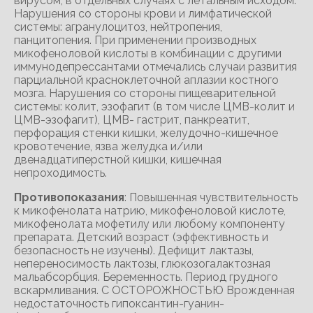
вирусом, в отдельных случаях с летальным исходом.
Нарушения со стороны крови и лимфатической
системы: агранулоцитоз, нейтропения,
панцитопения. При применении производных
микофеноловой кислоты в комбинации с другими
иммунодепрессантами отмечались случаи развития
парциальной красноклеточной аплазии костного
мозга. Нарушения со стороны пищеварительной
системы: колит, эзофагит (в том числе ЦМВ-колит и
ЦМВ-эзофагит), ЦМВ- гастрит, панкреатит,
перфорация стенки кишки, желудочно-кишечное
кровотечение, язва желудка и/или
двенадцатиперстной кишки, кишечная
непроходимость.
Противопоказания
: Повышенная чувствительность
к микофенолата натрию, микофеноловой кислоте,
микофенолата мофетилу или любому компоненту
препарата. Детский возраст (эффективность и
безопасность не изучены). Дефицит лактазы,
непереносимость лактозы, глюкозогалактозная
мальабсорбция. Беременность. Период грудного
вскармливания. С ОСТОРОЖНОСТЬЮ Врожденная
недостаточность гипоксантин-гуанин-