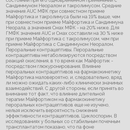
состоянии при его одновременном применении с
Сандиммуном Неоралом и такролимусом. Средние
значения AUC МФК при совместном приеме
Майфортика и такролимуса были на 19% выше, чем
при совместном приеме Майфортика и Сандиммуна
Неорала, а значения Смах МФК - на 20% ниже. Для
ГМФК значения AUC и Смах составили на 30 % ниже
при приеме Майфортика с такролимусом, чем при
приеме Майфортика с Сандиммуном Неоралом.
Пероральные контрацептивы. Пероральные
контрацептивы метаболизируются посредством
реакций окисления, в то время как Майфортик -
посредством глюкуронирования. Влияние
пероральных контрацептивов на фармакокинетику
Майфортика маловероятно, и, следовательно, вряд
ли можно ожидать каких-либо клинически значимых
взаимодействий. С другой стороны, если принять во
внимание тот факт, что влияние длительной
терапии Майфортиком на фармакокинетику
пероральных контрацептивов еще не изучено,
нельзя исключить вероятность снижения
эффективности контрацептивов. Циклоспорин. В
исследованиях у больных со стабильным почечным
трансплантатом показано, что па фоне