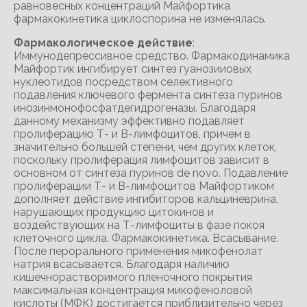
равновесных концентраций Майфортика
фармакокинетика циклоспорина не изменялась.
Фармакологическое действие
:
Иммунодепрессивное средство. Фармакодинамика
Майфортик ингибирует синтез гуанозииовых
нуклеотидов посредством селективного
подавления ключевого фермента синтеза пуринов
инозинмонофосфатдегидрогеназы. Благодаря
данному механизму эффективно подавляет
пролиферацию Т- и В-лимфоцитов, причем в
значительно большей степени, чем других клеток,
поскольку пролиферация лимфоцитов зависит в
основном от синтеза пуринов de novo. Подавление
пролиферации Т- и В-лимфоцитов Майфортиком
дополняет действие ингибиторов кальциневрина,
нарушающих продукцию цитокинов и
воздействующих на Т-лимфоциты в фазе покоя
клеточного цикла. Фармакокинетика. Всасывание.
После перорального применения микофенолат
натрия всасывается. Благодаря наличию
кишечнорастворимого пленочного покрытия
максимальная концентрация микофеноловой
кислоты (МФК) достигается приблизительно через