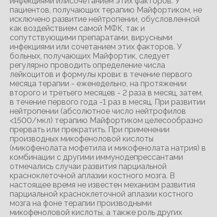
инфекциями илисочетанием этих факторов. У
пациентов, получающих терапию Майфортиком, не
исключено развитие нейтропении, обусловленной
как воздействием самой МФК, так и
сопутствующими препаратами, вирусными
инфекциями или сочетанием этих факторов. У
больных, получающих Майфортик, следует
регулярно проводить определение числа
лейкоцитов и формулы крови: в течение первого
месяца терапии - еженедельно, на протяжении
второго и третьего месяцев - 2 раза в месяц, затем,
в течение первого года -1 раз в месяц. При развитии
нейтропении (абсолютное число нейтрофилов
<1500/мкл) терапию Майфортиком целесообразно
прервать или прекратить. При применении
производных микофеноловой кислоты
(микофенолата мофетила и микофенолата натрия) в
комбинации с другими иммунодепрессантами
отмечались случаи развития парциальной
красноклеточной аплазии костного мозга. В
настоящее время не известен механизм развития
парциальной красноклеточной аплазии костного
мозга на фоне терапии производными
микофеноловой кислоты, а также роль других