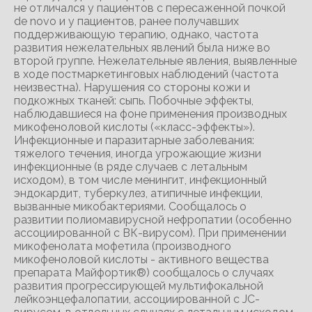
не отличался у пациентов с пересаженной почкой
de novo и у пациентов, ранее получавших
поддерживающую терапию, однако, частота
развития нежелательных явлений была ниже во
второй группе. Нежелательные явления, выявленные
в ходе постмаркетинговых наблюдений (частота
неизвестна). Нарушения со стороны кожи и
подкожных тканей: сыпь. Побочные эффекты,
наблюдавшиеся на фоне применения производных
микофеноловой кислоты («класс-эффекты»).
Инфекционные и паразитарные заболевания:
тяжелого течения, иногда угрожающие жизни
инфекционные (в ряде случаев с летальным
исходом), в том числе менингит, инфекционный
эндокардит, туберкулез, атипичные инфекции,
вызванные микобактериями. Сообщалось о
развитии полиомавирусной нефропатии (особенно
ассоциированной с ВК-вирусом). При применении
микофенолата мофетила (производного
микофеноловой кислоты - активного вещества
препарата Майфортик®) сообщалось о случаях
развития прогрессирующей мультифокальной
лейкоэнцефалопатии, ассоциированной с JC-