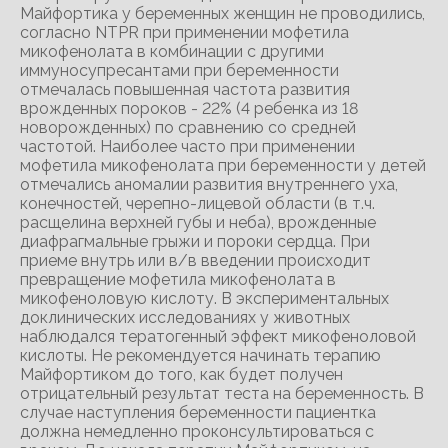
Майфортика у беременных женщин не проводились,
согласно NTPR при применении мофетила
микофенолата в комбинации с другими
иммуносупресантами при беременности
отмечалась повышенная частота развития
врожденных пороков - 22% (4 ребенка из 18
новорожденных) по сравнению со средней
частотой. Наиболее часто при применении
мофетила микофенолата при беременности у детей
отмечались аномалии развития внутреннего уха,
конечностей, черепно-лицевой области (в т.ч.
расщелина верхней губы и неба), врожденные
диафрагмальные грыжи и пороки сердца. При
приеме внутрь или в/в введении происходит
превращение мофетила микофенолата в
микофеноловую кислоту. В экспериментальных
доклинических исследованиях у животных
наблюдался тератогенный эффект микофеноловой
кислоты. Не рекомендуется начинать терапию
Майфортиком до того, как будет получен
отрицательный результат теста на беременность. В
случае наступления беременности пациентка
должна немедленно проконсультироваться с