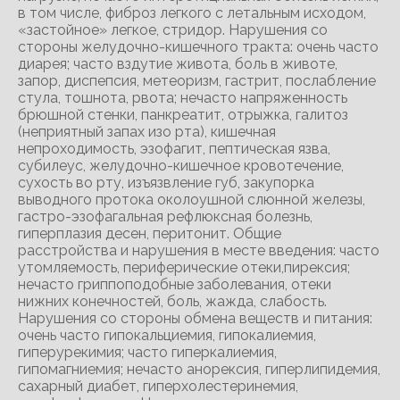
в том числе, фиброз легкого с летальным исходом,
«застойное» легкое, стридор. Нарушения со
стороны желудочно-кишечного тракта: очень часто
диарея; часто вздутие живота, боль в животе,
запор, диспепсия, метеоризм, гастрит, послабление
стула, тошнота, рвота; нечасто напряженность
брюшной стенки, панкреатит, отрыжка, галитоз
(неприятный запах изо рта), кишечная
непроходимость, эзофагит, пептическая язва,
субилеус, желудочно-кишечное кровотечение,
сухость во рту, изъязвление губ, закупорка
выводного протока околоушной слюнной железы,
гастро-эзофагальная рефлюксная болезнь,
гиперплазия десен, перитонит. Общие
расстройства и нарушения в месте введения: часто
утомляемость, периферические отеки,пирексия;
нечасто гриппоподобные заболевания, отеки
нижних конечностей, боль, жажда, слабость.
Нарушения со стороны обмена веществ и питания:
очень часто гипокальциемия, гипокалиемия,
гиперурекимия; часто гиперкалиемия,
гипомагниемия; нечасто анорексия, гиперлипидемия,
сахарный диабет, гиперхолестеринемия,