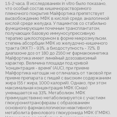
1.5-2 часа. В исследованиях in vitro было показано,
что особый состав кишечнорастворимого
пленочного покрытия Майфортика препятствует
высвобождению МФК в кислой среде, аналогичной
кислой среде желудка. У пациентов со стабильно
функционирующим почечным трансплантатом,
получающих базовую иммуносупрессивную
терапию циклоспорином в форме микроэмульсии,
степень абсорбции МФК из желудочно-кишечного
тракта (ЖКТ) - 93%, а биодоступность - 72%. В
диапазоне доз от 180 до 2160 мг фармакокинетика
Майфортика имеет линейный дозозависимый
характер. Величина площади под кривой
"концентрация - время" (AUC), при приеме
Майфортика натощак не отличалась от таковой при
приеме препарата с пищей с высоким содержанием
жира (55 г жира, 1000 калорий). Однако, при этом
максимальная концентрация МФК (Смах)
уменьшается на 33%. Метаболизм. МФК
преимущественно метаболизируется с участием
глюкуронилтрансферазы с образованием
основного фармакологически неактивного
метаболита фенолового глюкуронида МФК (ГМФК).