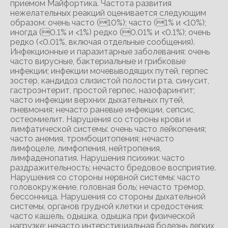
приемом Майфортика. Частота развития
нежелательных реакций оценивается следующим
образом: очень часто (10%); часто (1% и <10%);
иногда (0.1% и <1%) редко (0.01% и <0.1%); очень
редко (<0.01%, включая отдельные сообщения).
Инфекционные и паразитарные заболевания: очень
часто вирусные, бактериальные и грибковые
инфекции; инфекции мочевыводящих путей, герпес
зостер, кандидоз слизистой полости рта, синусит,
гастроэнтерит, простой герпес, назофарингит;
часто инфекции верхних дыхательных путей,
пневмония; нечасто раневые инфекции, сепсис,
остеомиелит. Нарушения со стороны крови и
лимфатической системы: очень часто лейкопения;
часто анемия, тромбоцитопения; нечасто
лимфоцеле, лимфопения, нейтропения,
лимфаденопатия. Нарушения психики: часто
раздражительность; нечасто бредовое восприятие.
Нарушения со стороны нервной системы: часто
головокружение, головная боль; нечасто тремор,
бессонница. Нарушения со стороны дыхательной
системы, органов грудной клетки и средостения:
часто кашель, одышка, одышка при физической
нагрузке; нечасто интерстициальная болезнь легких,