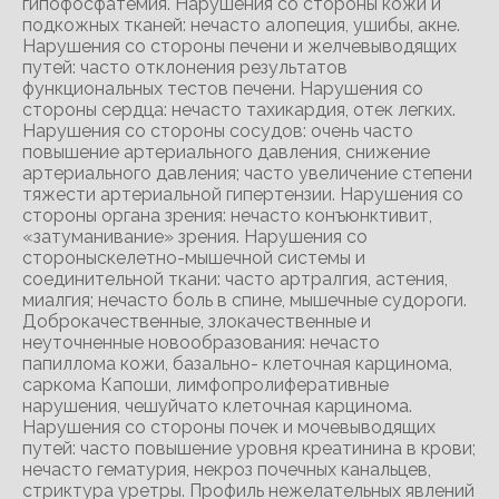
гипофосфатемия. Нарушения со стороны кожи и
подкожных тканей: нечасто алопеция, ушибы, акне.
Нарушения со стороны печени и желчевыводящих
путей: часто отклонения результатов
функциональных тестов печени. Нарушения со
стороны сердца: нечасто тахикардия, отек легких.
Нарушения со стороны сосудов: очень часто
повышение артериального давления, снижение
артериального давления; часто увеличение степени
тяжести артериальной гипертензии. Нарушения со
стороны органа зрения: нечасто конъюнктивит,
«затуманивание» зрения. Нарушения со
стороныскелетно-мышечной системы и
соединительной ткани: часто артралгия, астения,
миалгия; нечасто боль в спине, мышечные судороги.
Доброкачественные, злокачественные и
неуточненные новообразования: нечасто
папиллома кожи, базально- клеточная карцинома,
саркома Капоши, лимфопролиферативные
нарушения, чешуйчато клеточная карцинома.
Нарушения со стороны почек и мочевыводящих
путей: часто повышение уровня креатинина в крови;
нечасто гематурия, некроз почечных канальцев,
стриктура уретры. Профиль нежелательных явлений