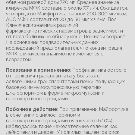
обычной разовой дозы 720 мг. Среднее значение
клиренса МФК составило около 7.7 л/ч. Ожидается,
что при дозе Майфортика, равной 200-300 мг/кв.м,
AUC МФК составит от 30 до 50 мкг х ч/мл. Пол.
Клинически значимых различий
фармакокинетических параметров в зависимости
от пола больных не обнаружено. Пожилой возраст.
На основании предварительных данных
исследований предполагается, что концентрация
МФК клинически значимо не изменяется с
возрастом.
Показания к применению
: Профилактика острого
отторжения трансплантата у больных с
аллогенными трансплантатами почки, получающих
базовую иммуиосупрессивную терапию
циклоспорином в форме микроэмульсии и
глюкокортикостероидами.
Побочное действие
: При применении Майфортика
в сочетании с циклоспорином и
глюкокортикостероидами очень часто (>10%)
наблюдались такие нежелательные явления как
лейкопения и диарея. У пожилых пациентов риск