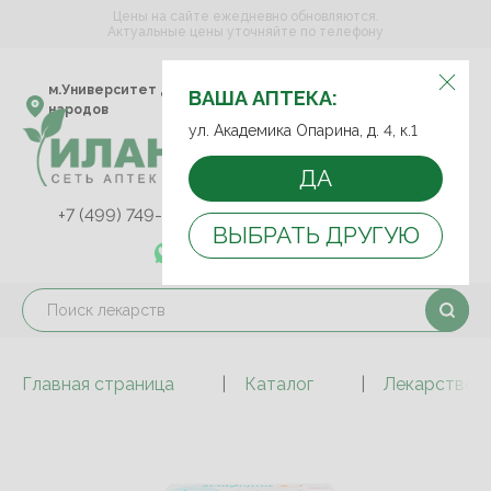
Цены на сайте ежедневно обновляются.
Актуальные цены уточняйте по телефону
ВЫБЕРИТЕ АПТЕКУ:
м.Университет дружбы
ул. Академика Опарина,
ВАША АПТЕКА:
народов
д. 4, к.1
ул. Академика Опарина, д. 4, к.1
ДА
+7 (499) 749-75-92
+7 (499) 749-74-89
ВЫБРАТЬ ДРУГУЮ
+7 (989) 579-78-73
Главная страница
Каталог
Лекарствен