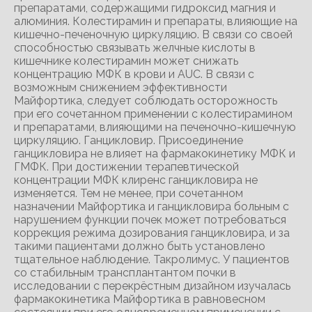
препаратами, содержащими гидроксид магния и
алюминия. Колестирамин и препараты, влияющие на
кишечно-печеночную циркуляцию. В связи со своей
способностью связывать желчные кислоты в
кишечнике колестирамин может снижать
концентрацию МФК в крови и AUC. В связи с
возможным снижением эффективности
Майфортика, следует соблюдать осторожность
при его сочетанном применении с колестирамином
и препаратами, влияющими на печеночно-кишечную
циркуляцию. Ганцикловир. Присоединение
ганцикловира не влияет на фармакокинетику МФК и
ГМФК. При достижении терапевтической
концентрации МФК клиренс ганцикловира не
изменяется. Тем не менее, при сочетанном
назначении Майфортика и ганцикловира больным с
нарушением функции почек может потребоваться
коррекция режима дозирования ганцикловира, и за
такими пациентами должно быть установлено
тщательное наблюдение. Такролимус. У пациентов
со стабильным трансплантантом почки в
исследовании с перекрёстным дизайном изучалась
фармакокинетика Майфортика в равновесном