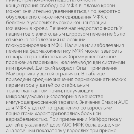
концентрация свободной МФК в, плазме крови
может значительно увеличиваться, что, вероятно,
обусловлено снижением связывания МФК с
белками в условиях высокой концентрации
мочевины в крови. Печеночная недостаточность У
пациентов с алкогольным циррозом печени не было
отмечено заболевания на реакции
глюкуронирования МФК. Наличие или заболевания
печени на фармакокинетику МФК может зависеть
от характера заболевания (преимущественное
поражение паренхимы, желчевыводящей системмы
или прочее). Детский возраст Опыт применения
Майфортика у детей ограничен. В таблице
приведены средние значения фармакокинетических
параметров у детей со стабильным
трансплантантом почки, получающих
микроэмульсию циклоспорина в качестве
иммунодепрессивной терапии. Значения Смах и AUC
для МФК у детей по сравнению со взрослыми
пациентами характеризовались большей
вариабельностью. При применении Майфортика у
детей в указанной дозе AUC МФК была выше, чем
аналогичный показатель у взрослых при приеме