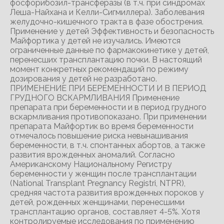
фосфорибозил-трансферазы (в т.ч. при синдромах
Леша-Найхана и Келли-Сигмиллера). Заболевания
желудочно-кишечного тракта в фазе обострения.
Применение у детей Эффективность и безопасность
Майфортика у детей не изучались. Имеются
ограниченные данные по фармакокинетике у детей,
перенесших трансплантацию почки. В настоящий
момент конкретных рекомендаций по режиму
дозирования у детей не разработано.
ПРИМЕНЕНИЕ ПРИ БЕРЕМЕННОСТИ И В ПЕРИОД
ГРУДНОГО ВСКАРМЛИВАНИЯ Применение
препарата при беременности и в период грудного
вскармливания противопоказано. При применении
препарата Майфортик во время беременности
отмечалось повышение риска невынашивания
беременности, в т.ч. спонтанных абортов, а также
развития врожденных аномалий. Согласно
Американскому Национальному Регистру
беременности у женщин после трансплантации
(National Transplant Pregnancy Registri, NTPR),
средняя частота развития врожденных пороков у
детей, рожденных женщинами, перенесшими
трансплантацию органов, составляет 4-5%. Хотя
контролируемые исследования по применению