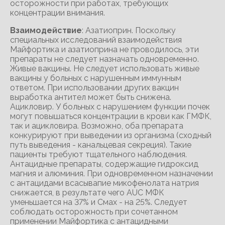
осторожности при работах, требующих
концентрации внимания.
Взаимодействие
: Азатиоприн. Поскольку
специальных исследований взаимодействия
Майфортика и азатиоприна не проводилось, эти
препараты не следует назначать одновременно.
Живые вакцины. Не следует использовать живые
вакцины у больных с нарушенным иммунным
ответом. При использовании других вакцин
выработка антител может быть снижена.
Ацикловир. У больных с нарушением функции почек
могут повышаться концентрации в крови как ГМФК,
так и ацикловира. Возможно, оба препарата
конкурируют при выведении из организма (сходный
путь выведения - канальцевая секреция). Такие
пациенты требуют тщательного наблюдения.
Антацидные препараты, содержащие гидроксид
магния и алюминия. При одновременном назначении
с антацидами всасывапие микофенолата натрия
снижается, в результате чего AUC МФК
уменьшается на 37% и Смах - на 25%. Следует
соблюдать осторожность при сочетанном
применении Майфортика с антацидными