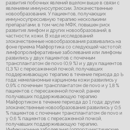
развития побочных явлений вцелом выше в связи с
явлениями иммуносупрессии. Злокачественные
новообразования. У пациентов, получающих
иммуносупрессивную терапию несколькими
препаратами, в том числе МФК, повышен риск
развития лимфом и других новообразований, в
частности, кожи. В ходе исследований
злокачественные новообразования развивались на
фоне приема Майфортика со следующей частотой:
лимфопролиферативные заболевания или лимфомы
развились у двух пациентов с почечным
трансплантатом de novo (0,9 %) и у двух пациентов
(1,3 %) с пересаженной почкой, получавших
поддерживающую терапию в течение периода до Ь
года; немеланомные карциномы кожи развились у
0,9% с почечным трансплантатом de novo и у 1,8 %
пациентов с пересаженной почкой, ранее
получавших поддерживающую терапию
Майфортиком в течение периода до 1 года; другие
злокачественные новообразования развились у 0,5
% пациентов с почечным трансплантатом de novo и
у 0,6 % пациентов с пересаженной почкой,
получавших поддерживающую терапию.
Инфекционные заболевания (оппортунистические