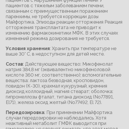
пациентов с нарушением функции печени У
пациентов с тяжелым заболеванием печени,
связанным с преимущественным поражением
паренхимы, не требуется коррекции дозы
Майфортика. Эпизоды реакции отторжения Реакция
отторжения трансплантата не приводит к
изменению фармакокинетики МФК. В этих случаях
изменений режима дозирования не требуется.
Условия хранения
: Хранить при температуре не
выше 30° С, в недоступном для детей месте.
Состав
: Действующее вещество: Микофенолат
натрия 384,8 мг (эквивалентно микофеноловой
кислоте 360 мг, соответственно); вспомогательные
вещества: лактоза безводная, кросповидон,
повидон (К-30), крахмал кукурузный, кремния
диоксид коллоидный, магния стеарат; оболочка:
гипромеллозы фталат, титана диоксид (No77891,
El71), железа оксид желтый (No77492, El 72).
Передозировка
: При применении Майфортика
случаи передозировки не наблюдались. Хотя
неактивный метаболит ГМФК выводится при
гемодиализе, не следует ожидать, что этот метод