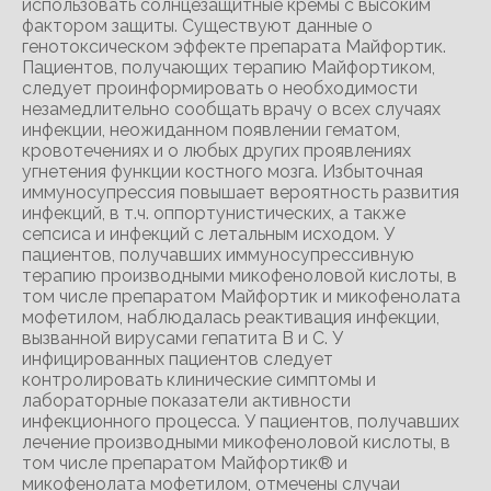
использовать солнцезащитные кремы с высоким
фактором защиты. Существуют данные о
генотоксическом эффекте препарата Майфортик.
Пациентов, получающих терапию Майфортиком,
следует проинформировать о необходимости
незамедлительно сообщать врачу о всех случаях
инфекции, неожиданном появлении гематом,
кровотечениях и о любых других проявлениях
угнетения функции костного мозга. Избыточная
иммуносупрессия повышает вероятность развития
инфекций, в т.ч. оппортунистических, а также
сепсиса и инфекций с летальным исходом. У
пациентов, получавших иммуносупрессивную
терапию производными микофеноловой кислоты, в
том числе препаратом Майфортик и микофенолата
мофетилом, наблюдалась реактивация инфекции,
вызванной вирусами гепатита В и С. У
инфицированных пациентов следует
контролировать клинические симптомы и
лабораторные показатели активности
инфекционного процесса. У пациентов, получавших
лечение производными микофеноловой кислоты, в
том числе препаратом Майфортик® и
микофенолата мофетилом, отмечены случаи