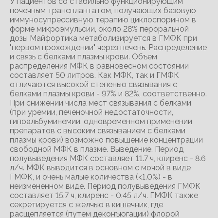
У пациентов со стабильно функционирующим
почечным трансплантатом, получающих базовую
иммуносупрессивную терапию циклоспорином в
форме микроэмульсии, около 28% пероральной
дозы Майфортика метаболизируется в ГМФК при
"первом прохождении" через печень. Распределение
и связь с белками плазмы крови. Объем
распределения МФК в равновесном состоянии
составляет 50 литров. Как МФК, так и ГМФК
отличаются высокой степенью связывания с
белками плазмы крови - 97% и 82%, соответственно.
При снижении числа мест связывания с белками
(при уремии, печеночной недостаточности,
гипоальбуминемии, одновременном применении
препаратов с высоким связыванием с белками
плазмы крови) возможно повышение концентрации
свободной МФК в плазме. Выведение. Период
полувыведения МФК составляет 11.7 ч, клиренс - 8.6
л/ч. МФК выводится в основном с мочой в виде
ГМФК, и очень малые количества (<1.0%) - в
неизмененном виде. Период полувыведения ГМФК
составляет 15.7 ч, клиренс - 0.45 л/ч. ГМФК также
секретируется с желчью в кишечник, где
расщепляется (путем деконъюгации) флорой