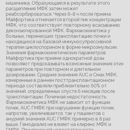
кишечника. Образующаяся в результате этого
расщепления МФК затем может
реабсорбироваться. Через 6-8 ч после приема
Майфортика отмечается второй пик концентрации
МФК, что соответствует повторному всасыванию
деконъюгированной МФК. Фармакокинетика у
больных, перенесших трансплантацию почки и
находящихся на базовой иммуносупрессивной
терапии циклоспорином в форме микроэмульсии.
Значения фармакокинетических параметров
Майфортика при приеме однократной дозы
позволяют предсказывать возможные значения этих
параметров при повторном и длительном
дозировании. Средние значения AUC и Смах МФК,
измеренные в раннем посттрансплантационном
периоде составляли приблизительно 50% от
значений, определенных спустя 6 месяцев после
трансплантации. Почечная недостаточность
Фармакокинетика МФК не зависит от функции
почек. АUС ГМФК при нарушении функции почек,
напротив, увеличивается, так у пациентов с
анурией значения AUC ГМФК примерно в 8 раз
выше. Гемодиализ не влияет на клиренс МФК и
ГМФК. При почечной недостаточности