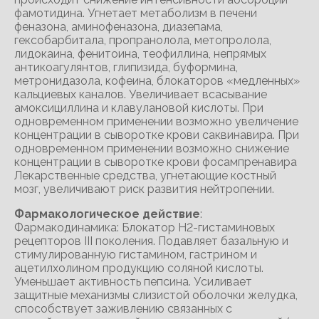
фамотидина. Угнетает метаболизм в печени
феназона, аминофеназона, диазепама,
гексобарбитала, пропранолола, метопролола,
лидокаина, фенитоина, теофиллина, непрямых
антикоагулянтов, глипизида, буформина,
метронидазола, кофеина, блокаторов «медленных»
кальциевых каналов. Увеличивает всасывание
амоксициллина и клавулановой кислоты. При
одновременном применении возможно увеличение
концентрации в сыворотке крови саквинавира. При
одновременном применении возможно снижение
концентрации в сыворотке крови фосампренавира
Лекарственные средства, угнетающие костный
мозг, увеличивают риск развития нейтропении.
Фармакологическое действие
:
Фармакодинамика: Блокатор Н2-гистаминовых
рецепторов III поколения. Подавляет базальную и
стимулированную гистамином, гастрином и
ацетилхолином продукцию соляной кислоты.
Уменьшает активность пепсина. Усиливает
защитные механизмы слизистой оболочки желудка,
способствует заживлению связанных с