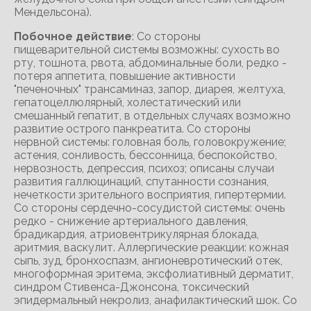
Мендельсона).
Побочное действие
: Со стороны
пищеварительной системы возможны: сухость во
рту, тошнота, рвота, абдоминальные боли, редко -
потеря аппетита, повышение активности
"печеночных" трансаминаз, запор, диарея, желтуха,
гепатоцеллюлярный, холестатический или
смешанный гепатит, в отдельных случаях возможно
развитие острого панкреатита. Со стороны
нервной системы: головная боль, головокружение;
астения, сонливость, бессонница, беспокойство,
нервозность, депрессия, психоз; описаны случаи
развития галлюцинаций, спутанности сознания,
нечеткости зрительного восприятия, гипертермии.
Со стороны сердечно-сосудистой системы: очень
редко - снижение артериального давления,
брадикардия, атриовентрикулярная блокада,
аритмия, васкулит. Аллергические реакции: кожная
сыпь, зуд, бронхоспазм, ангионевротический отек,
многоформная эритема, эксфолиативный дерматит,
синдром Стивенса-Джонсона, токсический
эпидермальный некролиз, анафилактический шок. Со