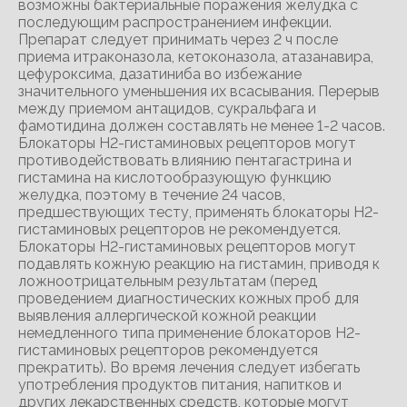
возможны бактериальные поражения желудка с
последующим распространением инфекции.
Препарат следует принимать через 2 ч после
приема итраконазола, кетоконазола, атазанавира,
цефуроксима, дазатиниба во избежание
значительного уменьшения их всасывания. Перерыв
между приемом антацидов, сукральфага и
фамотидина должен составлять не менее 1-2 часов.
Блокаторы Н2-гистаминовых рецепторов могут
противодействовать влиянию пентагастрина и
гистамина на кислотообразующую функцию
желудка, поэтому в течение 24 часов,
предшествующих тесту, применять блокаторы Н2-
гистаминовых рецепторов не рекомендуется.
Блокаторы Н2-гистаминовых рецепторов могут
подавлять кожную реакцию на гистамин, приводя к
ложноотрицательным результатам (перед
проведением диагностических кожных проб для
выявления аллергической кожной реакции
немедленного типа применение блокаторов Н2-
гистаминовых рецепторов рекомендуется
прекратить). Во время лечения следует избегать
употребления продуктов питания, напитков и
других лекарственных средств, которые могут