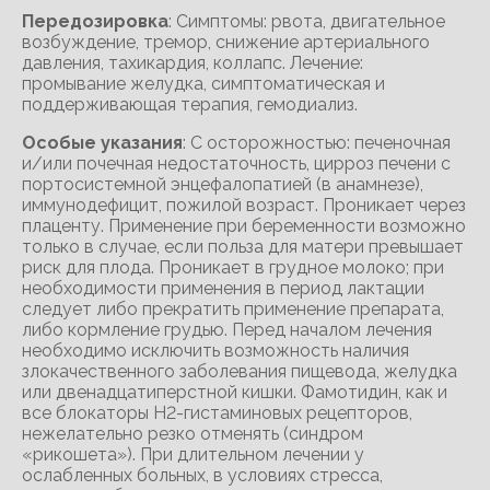
Передозировка
: Симптомы: рвота, двигательное
возбуждение, тремор, снижение артериального
давления, тахикардия, коллапс. Лечение:
промывание желудка, симптоматическая и
поддерживающая терапия, гемодиализ.
Особые указания
: С осторожностью: печеночная
и/или почечная недостаточность, цирроз печени с
портосистемной энцефалопатией (в анамнезе),
иммунодефицит, пожилой возраст. Проникает через
плаценту. Применение при беременности возможно
только в случае, если польза для матери превышает
риск для плода. Проникает в грудное молоко; при
необходимости применения в период лактации
следует либо прекратить применение препарата,
либо кормление грудью. Перед началом лечения
необходимо исключить возможность наличия
злокачественного заболевания пищевода, желудка
или двенадцатиперстной кишки. Фамотидин, как и
все блокаторы Н2-гистаминовых рецепторов,
нежелательно резко отменять (синдром
«рикошета»). При длительном лечении у
ослабленных больных, в условиях стресса,