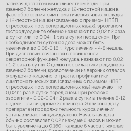
запивая достаточным количеством воды. При
язвенной болезни желудка и 12-перстной кишки в
фазе обострения, симптоматических язвах желудка
и 12-перстной кишки (связанных с приемом НПВП,
стрессовых, послеоперационных язвах), эрозивном
гастродуодените обычно назначают по 0,02 г 2 раза
в сутки или по 0,04 г 1 раз в сутки перед сном. При
необходимости суточная доза может быть
увеличена до 0,08-0,16 г. Курс лечения - 4-8 недель.
При диспепсии, связанной с повышенной
секреторной функцией желудка, назначают по 0,02
г 1-2 раза в сутки. С целью профилактики рецидивов
язвенной болезни, кровотечений из верхних отделов
желудочно-кишечного тракта, профилактики
симптоматических язв (связанных с приемом НПВП,
стрессовых, послеоперационных язв) назначают по
0,02 г 1 раз в сутки перед сном. При рефлюкс-
эзофагите - 0,02-0,04 г 2 раза в сутки в течение 6-12
недель. При синдроме Золлингера-Эллисона дозу
препарата и продолжительность курса лечения
устанавливают индивидуально. Начальная доза
обычно составляет 0,02 г каждые 6 часов и может
быть увеличена до 0,160 г каждые 6 часов (тяжелые