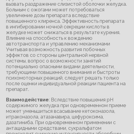
вызвать раздражение слизистой оболочки желудка.
Больным с ожогами может потребоваться
увеличение дозы препарата вследствие
повышенного клиренса. Эффективность препарата
в ингибировании ночной секреции кислоты в
желудке может снижаться в результате курения.
Влияние на способность к вождению
автотранспорта и управлению механизмами
Учитывая возможность развития побочных
эффектов со стороны центральной нервной
системы, вопрос о возможности занятий
потенциально опасными видами деятельности,
требующими повышенного внимания и быстроты
психомоторных реакций, следует решать только
после оценки индивидуальной реакции пациента на
препарат.
Взаимодействие
: Вследствие повышения pH
содержимого желудка при одновременном приеме
может уменьшиться всасывание кетоконазола,
итраконазола, атазанавира, цефуроксима,
дазатиниба. При одновременном применении с
антацидными средствами, сукральфатом
происходит снижение интенсивности абсорбции