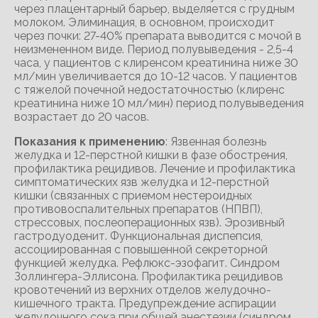
через плацентарный барьер, выделяется с грудным
молоком. Элиминация, в основном, происходит
через почки: 27-40% препарата выводится с мочой в
неизмененном виде. Период полувыведения - 2,5-4
часа, у пациентов с клиренсом креатинина ниже 30
мл/мин увеличивается до 10-12 часов. У пациентов
с тяжелой почечной недостаточностью (клиренс
креатинина ниже 10 мл/мин) период полувыведения
возрастает до 20 часов.
Показания к применению
: Язвенная болезнь
желудка и 12-перстной кишки в фазе обострения,
профилактика рецидивов. Лечение и профилактика
симптоматических язв желудка и 12-перстной
кишки (связанных с приемом нестероидных
противовоспалительных препаратов (НПВП),
стрессовых, послеоперационных язв). Эрозивный
гастродуоденит. Функциональная диспепсия,
ассоциированная с повышенной секреторной
функцией желудка. Рефлюкс-эзофагит. Синдром
Золлингера-Эллисона. Профилактика рецидивов
кровотечений из верхних отделов желудочно-
кишечного тракта. Предупреждение аспирации
желудочного сока при общей анестезии (синдром