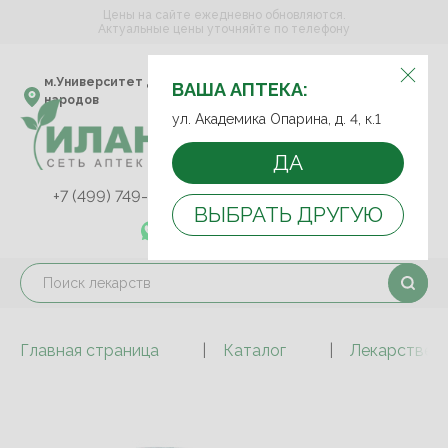
Цены на сайте ежедневно обновляются.
Актуальные цены уточняйте по телефону
ВЫБЕРИТЕ АПТЕКУ:
м.Университет дружбы
ул. Академика Опарина,
ВАША АПТЕКА:
народов
д. 4, к.1
ул. Академика Опарина, д. 4, к.1
ДА
+7 (499) 749-75-92
+7 (499) 749-74-89
ВЫБРАТЬ ДРУГУЮ
+7 (989) 579-78-73
Главная страница
Каталог
Лекарствен