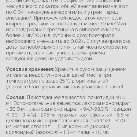
формы синдрома). Для профилактики аспирации
желудочного сока при общей анестезии назначают
по 0,04 г накануне вечером и/или утром перед
операцией. При почечной недостаточности, если
клиренс креатинина составляет менее 30 мл/Мин
или содержание креатинина в сыворотке крови
более 3 мг/100 мл, суточную дозу препарата
необходимо уменьшить до 0,02 г. В случае пропуска
дозы, ее необходимо принять как можно скорее; не
принимать, если наступило время приема
следующей дозы; не удваивать дозы.
Условия хранения
: Хранить в сухом, защищенном
от света, недоступном для детей месте при
температуре не выше 25 °С в оригинальной
упаковке (контурная ячейковая упаковка в пачке).
Состав
: Действующее вещество: фамотидин 40,0
мг. Вспомогательные вещества: лактозы моногидрат
- 30,0 мг, [лактозы моногидрат - 94,7-98,3 %, повидон
К-30 - 3-4 %] - 27,5 мг, крахмал картофельный - 8,5 мг,
целлюлоза микрокристаллическая (тип 102) - 30,0
мг, магния стеарат - 1,5 мг, кремния диоксид
коллоидный (аэросил) - 1,5 мг, тальк - 1,0 мг.