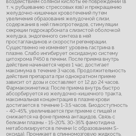
воздействием соляной кислоты ее повреждений (в
т. ч. рубцеванию стрессовых язв) и прекращению
желудочно-кишечных кровотечений путем
увеличения образования желудочной слизи,
содержания в ней гликопротеидов, стимуляции
секреции гидрокарбоната слизистой оболочкой
желудка, эндогенного синтеза в ней
простагландинов и скорости регенерации.
Существенно не изменяет уровень гастрина в
плазме. Слабо ингибирует оксидазную систему
цитохрома Р450 в печени. После приема внутрь
действие начинается через 1 час, достигает
максимума в течение 3 часов. Продолжительность
действия препарата при однократном приеме
зависит от дозы и составляет от 12 до 24 часов.
Фармакокинетика: После приема внутрь быстро
абсорбируется из желудочно-кишечного тракта,
максимальная концентрация в плазме крови
достигается в течение 1-3,5 часов. Биодоступность
- 40-45%, увеличивается при приеме с пищей и
снижается на фоне приема антацидов. Связь с
белками плазмы - 15-20%. 30-35% фамотидина
метаболизируется в печени (с образованием S-
оксида). Проникает в спинномозговую жидкость,