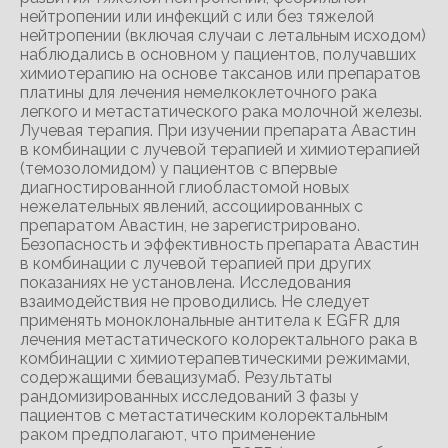
нейтропении или инфекций с или без тяжелой
нейтропении (включая случаи с летальным исходом)
наблюдались в основном у пациентов, получавших
химиотерапию на основе таксанов или препаратов
платины для лечения немелкоклеточного рака
легкого и метастатического рака молочной железы.
Лучевая терапия. При изучении препарата Авастин
в комбинации с лучевой терапией и химиотерапией
(темозоломидом) у пациентов с впервые
диагностированной глиобластомой новых
нежелательных явлений, ассоциированных с
препаратом Авастин, не зарегистрировано.
Безопасность и эффективность препарата Авастин
в комбинации с лучевой терапией при других
показаниях не установлена. Исследования
взаимодействия не проводились. Не следует
применять моноклональные антитела к EGFR для
лечения метастатического колоректального рака в
комбинации с химиотерапевтическими режимами,
содержащими бевацизумаб. Результаты
рандомизированных исследований 3 фазы у
пациентов с метастатическим колоректальным
раком предполагают, что применение