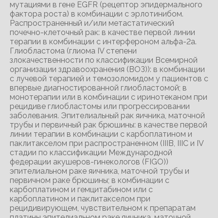
мутациями в гене EGFR (рецептор эпидермального
фактора роста) в комбинации с эрлотинибом.
Распространенный и/или метастатический
почечно-клеточный рак: в качестве первой линии
терапии в комбинации с интерфероном альфа-2а.
Глиобластома (глиома IV степени
злокачественности по классификации Всемирной
организации здравоохранения (ВОЗ)): в комбинации
с лучевой терапией и темозоломидом у пациентов с
впервые диагностированной глиобластомой; в
монотерапии или в комбинации с иринотеканом при
рецидиве глиобластомы или прогрессировании
заболевания. Эпителиальный рак яичника, маточной
трубы и первичный рак брюшины: в качестве первой
линии терапии в комбинации с карбоплатином и
паклитакселом при распространенном (IIIB, IIIС и IV
стадии по классификации Международной
федерации акушеров-гинекологов (FIGO))
эпителиальном раке яичника, маточной трубы и
первичном раке брюшины; в комбинации с
карбоплатином и гемцитабином или с
карбоплатином и паклитакселом при
рецидивирующем, чувствительном к препаратам
платины эпителиальном раке яичника, маточной