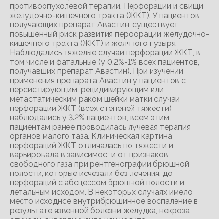
противоопухолевой терапии. Перфорации и свищи
желудочно-кишечного тракта (ЖКТ). У пациентов,
получающих препарат Авастин, существует
повышенный риск развития перфорации желудочно-
кишечного тракта (ЖКТ) и желчного пузыря.
Наблюдались тяжелые случаи перфорации ЖКТ, в
том числе и фатальные (у 0.2%-1% всех пациентов,
получавших препарат Авастин). При изучении
применения препарата Авастин у пациентов с
персистирующим, рецидивирующим или
метастатическим раком шейки матки случаи
перфорации ЖКТ (всех степеней тяжести)
наблюдались у 3.2% пациентов, всем этим
пациентам ранее проводилась лучевая терапия
органов малого таза. Клиническая картина
перфораций ЖКТ отличалась по тяжести и
варьировала в зависимости от признаков
свободного газа при рентгенографии брюшной
полости, которые исчезали без лечения, до
перфораций с абсцессом брюшной полости и
летальным исходом. В некоторых случаях имело
место исходное внутрибрюшинное воспаление в
результате язвенной болезни желудка, некроза