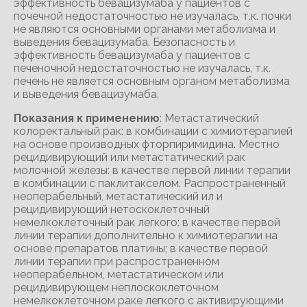
эффективность бевацизумаба у пациентов с
почечной недостаточностью не изучалась, т.к. почки
не являются основными органами метаболизма и
выведения бевацизумаба. Безопасность и
эффективность бевацизумаба у пациентов с
печеночной недостаточностью не изучалась, т.к.
печень не является основным органом метаболизма
и выведения бевацизумаба.
Показания к применению
: Метастатический
колоректальный рак: в комбинации с химиотерапией
на основе производных фторпиримидина. Местно
рецидивирующий или метастатический рак
молочной железы: в качестве первой линии терапии
в комбинации с паклитакселом. Распространенный
неоперабельный, метастатический ил и
рецидивирующий нетоскоклеточный
немелкоклеточный рак легкого: в качестве первой
линии терапии дополнительно к химиотерапии на
основе препаратов платины; в качестве первой
линии терапии при распространенном
неоперабельном, метастатическом или
рецидивирующем неплоскоклеточном
немелкоклеточном раке легкого с активирующими