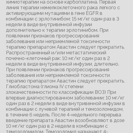
химиотерапии на основе карбоплатина. Первая
линия терапии немелкоклеточного рака легкого с
активирующими мутациями в гене EGFR в
комбинации с эрлотинибом: 15 мг/кг один раз в 3
недели в виде внутривенной инфузии
дополнительно к терапии эрлотинибом. При
появлении признаков прогрессирования
заболевания или неприемлемой токсичности
терапию препаратом Авастин следует прекратить.
Распространенный и/или метастатический
почечно-клеточный рак: 10 мг/кг один раз в 2
недели в виде внутривенной инфузии, длительно.
При появлении признаков прогрессирования
заболевания или неприемлемой токсичности
терапию препаратом Авастин следует прекратить.
Глиобластома (глиома IV степени
злокачественности по классификации ВОЗ) При
впервые диагностированном заболевании: 10 мг/кг
один раз в 2 недели в виде внутривенной инфузии в
комбинации с лучевой терапией и темозоломидом,
в течение 6 недель. После 4-недельного перерыва
введение препарата Авастин возобновляют в дозе
10 мг/кг один раз в 2 недели в комбинации с
темозоломидом. Темозоломид назначают 4-