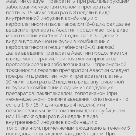
Авастин следует прекратить. При рецидивирующем
заболевании: чувствительном к препаратам
платины: 15 мг/кг один раз в 3 недели в виде
внутривенной инфузии в комбинации с
карбоплатином и паклитакселом (6-8 циклов); далее
введение препарата Авастин продолжается в виде
монотерапии или 15 мг/кг один раз в 3 недели в
виде внутривенной инфузии в комбинации с
карбоплатином и гемцитабином (6-10 циклов),
далее введение препарата Авастин продолжается
в виде монотерапии. При появлении признаков
прогрессирования заболевания или неприемлемой
токсичности терапию препаратом Авастин следует
прекратить. резистентном к препаратам платины:
10 мг/кг один раз в 2 недели в виде внутривенной
инфузии в комбинации с одним из следующих
препаратов: паклитакселом, топотеканом (при
«еженедельном» режиме введения топотекана - то
есть в 1, 8 и 15-й дни каждые 4 недели) или
пегилированным липосомальным доксорубицином
или 15 мг/кг один раз в 3 недели в виде
внутривенной инфузии в комбинации с
топотека¬ном, применяемым ежедневно в течение 5
последовательных дней каждые 3 недели. При