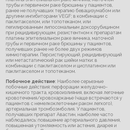
трубы и первичном раке брюшины у пациентов,
ранее не получавших терапию бевацизумабом или
другими ингибиторами VEGF; в комбинации с
паклитакселом, или топотеканом, или
пегилированным липосомальным доксорубицином
при рецидивирующем, резистентном к препаратам
платины эпителиальном раке яичника, маточной
грубы и первичном раке брюшины у пациентов,
получивших ранее не более двух режимов
химиотерапии. Персистирующий, рецидивирующий
или метастатический рак шейки матки: в
комбинации с паклитакселом и цисплатином или
паклитакселом и топотеканом.
Побочное действие
: Наиболее серьезные
побочные действия: перфорации желудочно-
кишечного тракта, кровоизлияния, включая легочные
кровотечения/кровохарканье (чаще встречаются у
пациентов с немелкоклеточным раком легкого),
артериальная тромбоэмболия. У пациентов,
получавших препарат Авастин, наиболее часто
наблюдались: повышение артериального давления,
повышенная утомляемость или астения, диарея и