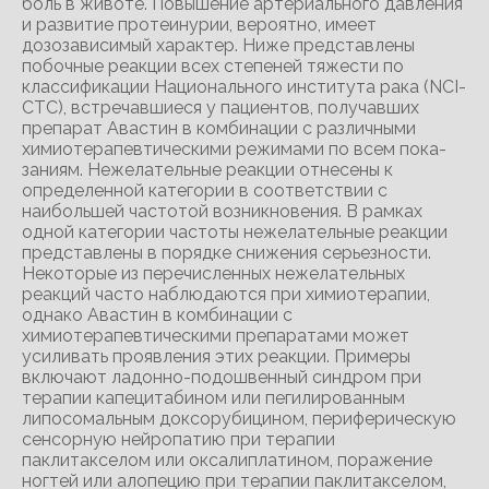
боль в животе. Повышение артериального давления
и развитие протеинурии, вероятно, имеет
дозозависимый характер. Ниже представлены
побочные реакции всех степеней тяжести по
классификации Национального института рака (NCI-
CTC), встречавшиеся у пациентов, получавших
препарат Авастин в комбинации с различными
химиотерапевтическими режимами по всем пока-
заниям. Нежелательные реакции отнесены к
определенной категории в соответствии с
наибольшей частотой возникновения. В рамках
одной категории частоты нежелательные реакции
представлены в порядке снижения серьезности.
Некоторые из перечисленных нежелательных
реакций часто наблюдаются при химиотерапии,
однако Авастин в комбинации с
химиотерапевтическими препаратами может
усиливать проявления этих реакции. Примеры
включают ладонно-подошвенный синдром при
терапии капецитабином или пегилированным
липосомальным доксорубицином, периферическую
сенсорную нейропатию при терапии
паклитакселом или оксалиплатином, поражение
ногтей или алопецию при терапии паклитакселом,