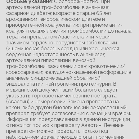
Особые указания
: С осторожностью. При
артериальной тромбоэмболии в анамнезе;
сахарном диабете; возрасте старше 65 лет;
врожденном геморрагическом диатезе и
приобретенной коагулопатии; при приеме анти-
коагулянтов для лечения тромбоэмболии до начала
терапии препаратом Авастин; клини-чески
значимом сердечно-сосудистом заболевании
(ишемическая болезнь сердца или хроническая
сердечная недостаточность в анамнезе);
артериальной гипертензии; венозной
тромбоэмболии; заживлении ран; кровотечении/
кровохарканьи; желудочно-кишечной перфорации в
анамнезе; синдроме задней обратимой
энцефалопатии; нейтропении; протеинурии. В
медицинской документации больного следует
указывать торговое наименование препарата
(Авастин) и номер серии. Замена препарата на
какой-либо другой биологический лекарственный
препарат требует согласования с лечащим врачом.
Информация, представленная в данной инструкции,
относится только к препарату Авастин. Лечение
препаратом можно проводить только под
наблюдением врача, имеющего опыт применения