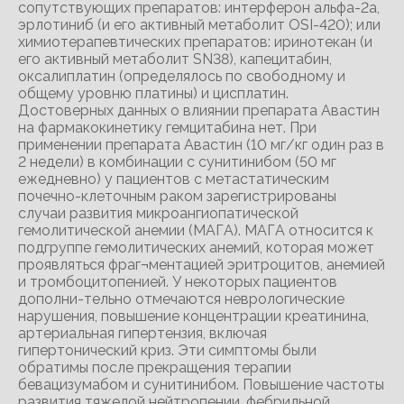
сопутствующих препаратов: интерферон альфа-2а,
эрлотиниб (и его активный метаболит OSI-420); или
химиотерапевтических препаратов: иринотекан (и
его активный метаболит SN38), капецитабин,
оксалиплатин (определялось по свободному и
общему уровню платины) и цисплатин.
Достоверных данных о влиянии препарата Авастин
на фармакокинетику гемцитабина нет. При
применении препарата Авастин (10 мг/кг один раз в
2 недели) в комбинации с сунитинибом (50 мг
ежедневно) у пациентов с метастатическим
почечно-клеточным раком зарегистрированы
случаи развития микроангиопатической
гемолитической анемии (МАГА). МАГА относится к
подгруппе гемолитических анемий, которая может
проявляться фраг¬ментацией эритроцитов, анемией
и тромбоцитопенией. У некоторых пациентов
дополни-тельно отмечаются неврологические
нарушения, повышение концентрации креатинина,
артериальная гипертензия, включая
гипертонический криз. Эти симптомы были
обратимы после прекращения терапии
бевацизумабом и сунитинибом. Повышение частоты
развития тяжелой нейтропении, фебрильной