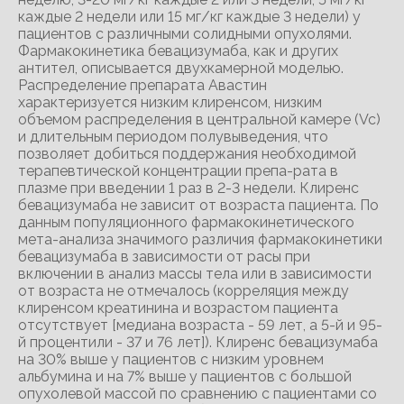
каждые 2 недели или 15 мг/кг каждые 3 недели) у
пациентов с различными солидными опухолями.
Фармакокинетика бевацизумаба, как и других
антител, описывается двухкамерной моделью.
Распределение препарата Авастин
характеризуется низким клиренсом, низким
объемом распределения в центральной камере (Vc)
и длительным периодом полувыведения, что
позволяет добиться поддержания необходимой
терапевтической концентрации препа-рата в
плазме при введении 1 раз в 2-3 недели. Клиренс
бевацизумаба не зависит от возраста пациента. По
данным популяционного фармакокинетического
мета-анализа значимого различия фармакокинетики
бевацизумаба в зависимости от расы при
включении в анализ массы тела или в зависимости
от возраста не отмечалось (корреляция между
клиренсом креатинина и возрастом пациента
отсутствует [медиана возраста - 59 лет, а 5-й и 95-
й процентили - 37 и 76 лет]). Клиренс бевацизумаба
на 30% выше у пациентов с низким уровнем
альбумина и на 7% выше у пациентов с большой
опухолевой массой по сравнению с пациентами со