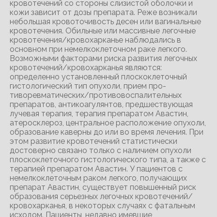
кровотечений со стороны слизистой оболочки и
кожи зависит от дозы препарата. Реже возникали
небольшая кровоточивость десен или вагинальные
кровотечения. Обильные или массивные легочные
кровотечения/кровохарканье наблюдались в
основном при немелкоклеточном раке легкого.
Возможными факторами риска развития легочных
кровотечений/кровохарканья являются:
определенно установленный плоскоклеточный
гистологический тип опухоли, прием про-
тиворевматических/противовоспалительных
препаратов, антикоагулянтов, предшествующая
лучевая терапия, терапия препаратом Авастин,
атеросклероз, центральное расположение опухоли,
образование каверны до или во время лечения. При
этом развитие кровотечений статистически
достоверно связано только с наличием опухоли
плоскоклеточного гистологического типа, а также с
терапией препаратом Авастин. У пациентов с
немелкоклеточным раком легкого, получающих
препарат Авастин, существует повышенный риск
образования серьезных легочных кровотечений/
кровохарканья, в некоторых случаях с фатальным
исходом. Пациенты, недавно имевшие