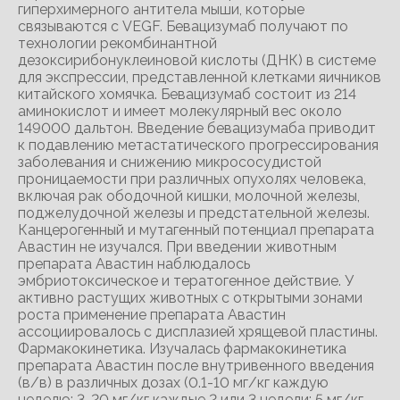
гиперхимерного антитела мыши, которые
связываются с VEGF. Бевацизумаб получают по
технологии рекомбинантной
дезоксирибонуклеиновой кислоты (ДНК) в системе
для экспрессии, представленной клетками яичников
китайского хомячка. Бевацизумаб состоит из 214
аминокислот и имеет молекулярный вес около
149000 дальтон. Введение бевацизумаба приводит
к подавлению метастатического прогрессирования
заболевания и снижению микрососудистой
проницаемости при различных опухолях человека,
включая рак ободочной кишки, молочной железы,
поджелудочной железы и предстательной железы.
Канцерогенный и мутагенный потенциал препарата
Авастин не изучался. При введении животным
препарата Авастин наблюдалось
эмбриотоксическое и тератогенное действие. У
активно растущих животных с открытыми зонами
роста применение препарата Авастин
ассоциировалось с дисплазией хрящевой пластины.
Фармакокинетика. Изучалась фармакокинетика
препарата Авастин после внутривенного введения
(в/в) в различных дозах (0.1-10 мг/кг каждую
неделю; 3-20 мг/кг каждые 2 или 3 недели; 5 мг/кг