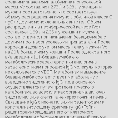
средними значениями альбумина и опухолевой
массы. Vc составляет 2.73 л и 3.28 л у женщин и
мужчин, соответственно, что соответствует
объему распределения иммуноглобулинов класса G
(IgG) и других моноклональных антител. Объем
распределения в периферической камере (Vp)
составляет 1.69 л и 2.35 л у женщин и мужчин,
соответственно, при назначении бевацизумаба с
другими противоопухолевыми препаратами. После
коррекции дозы с учетом массы тела у мужчин Vc
на 20% больше, чем у женщин. После однократного
в/в введения 1Ь1-бевацизумаба его
метаболические характеристики аналогичны
характеристикам природной IgG молекулы, которая
не связывается с VEGF. Метаболизм и выведение
бевацизумаба соответствует метаболизму и
выведению эндогенного IgG, т.е. в основном
осуществляется путем протеолитического
катаболизма во всех клетках организма, включая
эндотелиальные клетки, а не через почки и печень.
Связывание IgG с неонатальными рецепторами к
кристаллизирующему фрагменту IgG (FcRn-
рецепторами) защищает его от клеточного
метаболизма и обеспечивает длительный период