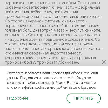
паронихию при терапии эрлотинибом. Со стороны
системы кроветворения: очень часто - фебрильная
нейтропения, лейкопения, нейтропения,
тромбоцитопения; часто - анемия, лимфоцитопения.
Со стороны нервной системы: очень часто -
периферическая сенсорная нейропатия, дисгевзия,
головная боль, дизартрия; часто - инсульт, синкопе,
сонливость. Со стороны органа зрения: очень часто
- нарушение зрения, повышенное слезотечение. Со
стороны сердечно-сосудистой системы: очень
часто - повышение артериального давления; часто -
хроническая сердечная недостаточность,
суправентрикулярная тахикардия, артериальная
тромбоэмболия, тромбоз глубоких вен,
кровотечение, в том числе легочное,
внутричерепное, со стороны слизистой оболочки и
Этот сайт использует файлы cookies для сбора и хранения
кожи, ЖКТ и из опухоли. Со стороны органов
данных. Продолжая использовать этот сайт, Вы даете
дыхания: очень часто - одышка, носовое
согласие на работу с этими файлами. Вы всегда можете
кровотечение, ринит, кашель; часто -
отключить файлы cookies в настройках Вашего браузера.
тромбоэмболия легочной артерии (ТЭЛА), гипоксия.
Со стороны желудочно-кишечного тракта: очень
Подробнее
ПРИНЯТЬ
часто - анорексия, диарея, тошнота, рвота, боль в
животе, запор, стоматит, ректальное кровотечение;