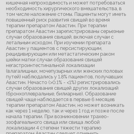
кишечная непроходимость и может потребоваться
необходимость хирургического вмешательства, в
том числе наложение стомы. Пациенты могут иметь
повышенный риск развития свищей во время
терапии препаратом Авастин. При терапии
препаратом Авастин зарегистрированы серьезные
случаи образования свищей, включая случаи с
летальным исходом. При изучении препарата
Авастин у пациентов с персистирующим,
рецидивирующим или метастатическим раком
шейки матки случаи образования свищей
негастроинтестинальной локализации
(влагалищных, мочепузырных или женских половых
путей) наблюдались у 1.8% пациентов, получавших
Авастин. Нечасто (>0.1% - <1%) регистрировались
случаи образования свищей других локализаций
(бронхоплевральные, билиарные). Образование
свищей чаще наблюдается в первые 6 месяцев
терапии препаратом Авастин, но может возникать
как через 1 неделю, так и через 1 год и позже после
начала терапии. При возникновении трахео-
эзофагеального свища или свища любой
локализации 4 степени тяжести терапию
препаратом Авастин следует отменить.