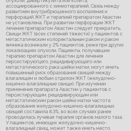
опухоли, дивертикулита или колита,
ассоциированного с химиотерапией. Связь между
развитием внутрибрюшинного воспаления и
перфораций ЖКТ и терапией препаратом Авастин
не установлена. При развитии перфорации ЖКТ
лечение препаратом Авастин следует прекратить.
Свищи ЖКТ (всех степеней тяжести) у пациентов с
метастатическим колоректальным раком и раком
яичника возникали у 2% пациентов, реже при других
локализациях опухоли. Пациенты, получавшие
терапию препаратом Авастин для лечения
персистируюгцего, рецидивирующего или
метастатического рака шейки матки, могут иметь
повышенный риск образования свищей между
влагалищем и любым отделом ЖКТ (желудочно-
кишечно-влагалищные свищи). При изучении
применения препарата Авастин у пациентов с
персистирующим, рецидивирующим или
метастатическим раком шейки матки частота
образования желудочно-кишечно-влагалищных
свищей составила 8.3%, во всех случаях ранее
проводилась лучевая терапия органов малого таза.
У пациентов, имеющих желудочно-кишечно-
влагалищный свищ, может также иметь место