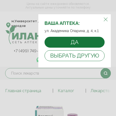
Цены на сайте ежедневно обновляются.
Актуальные цены уточняйте по телефону
ВЫБЕРИТЕ АПТЕКУ:
м.Университет дружбы
ул. Академика Опарина,
ВАША АПТЕКА:
народов
д. 4, к.1
ул. Академика Опарина, д. 4, к.1
ДА
+7 (499) 749-75-92
+7 (499) 749-74-89
ВЫБРАТЬ ДРУГУЮ
+7 (989) 579-78-73
Главная страница
Каталог
Лекарствен