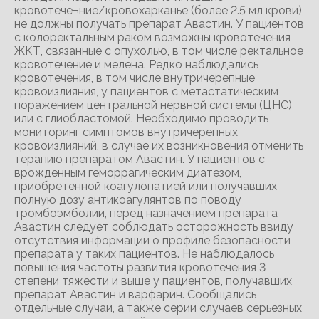
кровотече¬ние/кровохарканье (более 2.5 мл крови),
не должны получать препарат Авастин. У пациентов
с колоректальным раком возможны кровотечения
ЖКТ, связанные с опухолью, в том числе ректальное
кровотечение и мелена. Редко наблюдались
кровотечения, в том числе внутричерепные
кровоизлияния, у пациентов с метастатическим
поражением центральной нервной системы (ЦНС)
или с глиобластомой. Необходимо проводить
мониторинг симптомов внутричерепных
кровоизлияний, в случае их возникновения отменить
терапию препаратом Авастин. У пациентов с
врожденным геморрагическим диатезом,
приобретенной коагулопатией или получавших
полную дозу антикоагулянтов по поводу
тромбоэмболии, перед назначением препарата
Авастин следует соблюдать осторожность ввиду
отсутствия информации о профиле безопасности
препарата у таких пациентов. Не наблюдалось
повышения частоты развития кровотечения 3
степени тяжести и выше у пациентов, получавших
препарат Авастин и варфарин. Сообщались
отдельные случаи, а также серии случаев серьезных