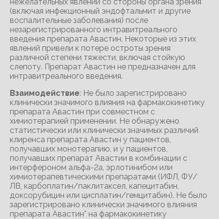
нежелательных явлений со стороны органа зрения
(включая инфекционный эндофтальмит и другие
воспалительные заболевания) после
незарегистрированного интравитреального
введения препарата Авастин. Некоторые из этих
явлений привели к потере остроты зрения
различной степени тяжести, включая стойкую
слепоту. Препарат Авастин не предназначен для
интравитреального введения.
Взаимодействие
: Не было зарегистрировано
клинически значимого влияния на фармакокинетику
препарата Авастин при совместном с
химиотерапией применении. Не обнаружено
статистически или клинически значимых различий
клиренса препарата Авастин у пациентов,
получавших монотерапию, и у пациентов,
получавших препарат Авастии в комбинации с
интерфероном альфа-2а, эрлотинибом или
химиотерапевтическими препаратами (ИФЛ, ФУ/
ЛВ, карбоплатин/паклитаксел, капецитабин,
доксорубицин или цисплатин/гемцитабин). Не было
зарегистрировано клинически значимого влияния
препарата Авастин* на фармакокинетику