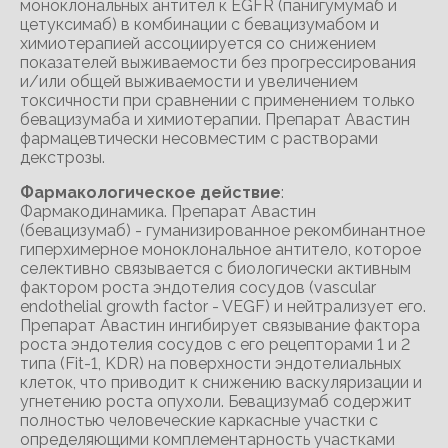
моноклональных антител к EGFR (панигумумаб и
цетуксимаб) в комбинации с бевацизумабом и
химиотерапией ассоциируется со снижением
показателей выживаемости без прогрессирования
и/или общей выживаемости и увеличением
токсичности при сравнении с применением только
бевацизумаба и химиотерапии. Препарат Авастин
фармацевтически несовместим с растворами
декстрозы.
Фармакологическое действие
:
Фармакодинамика. Препарат Авастин
(бевацизумаб) - гуманизированное рекомбинантное
гиперхимерное моноклональное антитело, которое
селективно связывается с биологически активным
фактором роста эндотелия сосудов (vascular
endothelial growth factor - VEGF) и нейтрализует его.
Препарат Авастин ингибирует связывание фактора
роста эндотелия сосудов с его рецепторами 1 и 2
типа (Fit-1, KDR) на поверхности эндотелиальных
клеток, что приводит к снижению васкуляризации и
угнетению роста опухоли. Бевацизумаб содержит
полностью человеческие каркасные участки с
определяющими комплементарность участками