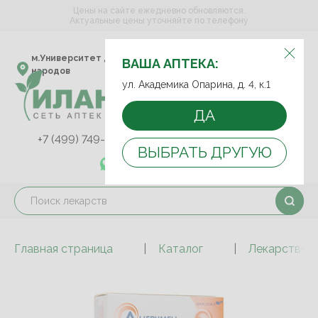
Цены на сайте ежедневно обновляются.
Актуальные цены уточняйте по телефону
ВЫБЕРИТЕ АПТЕКУ:
м.Университет дружбы
ул. Академика Опарина,
ВАША АПТЕКА:
народов
д. 4, к.1
ул. Академика Опарина, д. 4, к.1
ДА
+7 (499) 749-75-92
+7 (499) 749-74-89
ВЫБРАТЬ ДРУГУЮ
+7 (989) 579-78-73
Главная страница
Каталог
Лекарствен