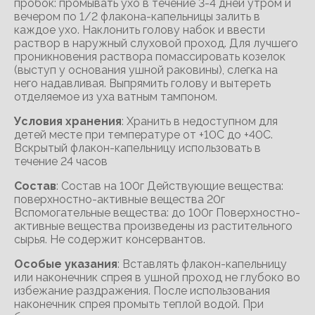
пробок: промывать ухо в течение 3-4 дней утром и
вечером по 1/2 флакона-капельницы залить в
каждое ухо. Наклонить голову набок и ввести
раствор в наружный слуховой проход. Для лучшего
проникновения раствора помассировать козелок
(выступ у основания ушной раковины), слегка на
него надавливая. Выпрямить голову и вытереть
отделяемое из уха ватным тампоном.
Условия хранения
: Хранить в недоступном для
детей месте при температуре от +10С до +40С.
Вскрытый флакон-капельницу использовать в
течение 24 часов
Состав
: Состав на 100г Действующие вещества:
поверхностно-активные вещества 20г
Вспомогательные вещества: до 100г Поверхностно-
активные вещества произведены из растительного
сырья. Не содержит консервантов.
Особые указания
: Вставлять флакон-капельницу
или наконечник спрея в ушной проход не глубоко во
избежание раздражения. После использования
наконечник спрея промыть теплой водой. При