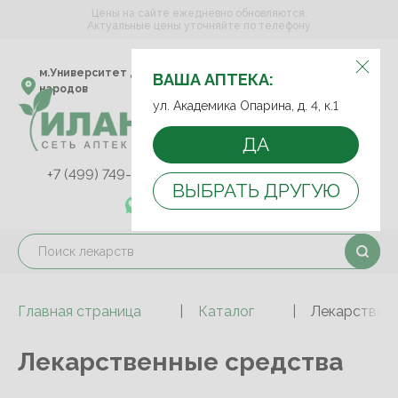
Цены на сайте ежедневно обновляются.
Актуальные цены уточняйте по телефону
ВЫБЕРИТЕ АПТЕКУ:
м.Университет дружбы
ул. Академика Опарина,
ВАША АПТЕКА:
народов
д. 4, к.1
ул. Академика Опарина, д. 4, к.1
ДА
+7 (499) 749-75-92
+7 (499) 749-74-89
ВЫБРАТЬ ДРУГУЮ
+7 (989) 579-78-73
Главная страница
Каталог
Лекарствен
Лекарственные средства