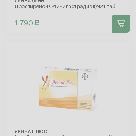
ЯРИНА (МНН
Дроспиренон+Этинилэстрадиол)N21 таб.
1 790
ЯРИНА ПЛЮС