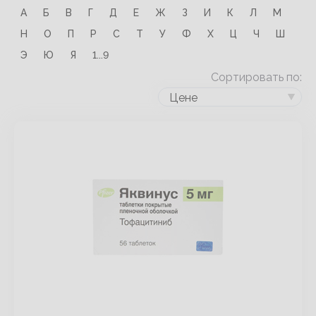
А
Б
В
Г
Д
Е
Ж
З
И
К
Л
М
Н
О
П
Р
С
Т
У
Ф
Х
Ц
Ч
Ш
Э
Ю
Я
1...9
Сортировать по:
Цене