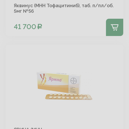
Яквинус (МНН Тофацитиниб), таб. п/пл/об.
5мг №56
41 700