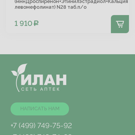
(мннДроспиренон+Этинилэстрадиол+Кальция
левомефолинат) N28 таб.п/о
1 910
НАПИСАТЬ НАМ
+7 (499) 749-75-92