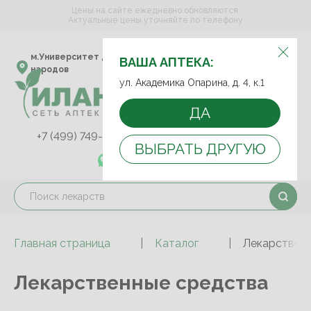
Цены на сайте ежедневно обновляются.
Актуальные цены уточняйте по телефону
ВЫБЕРИТЕ АПТЕКУ:
м.Университет дружбы
ул. Академика Опарина,
ВАША АПТЕКА:
народов
д. 4, к.1
ул. Академика Опарина, д. 4, к.1
ДА
+7 (499) 749-75-92
+7 (499) 749-74-89
ВЫБРАТЬ ДРУГУЮ
+7 (989) 579-78-73
Главная страница
Каталог
Лекарствен
Лекарственные средства