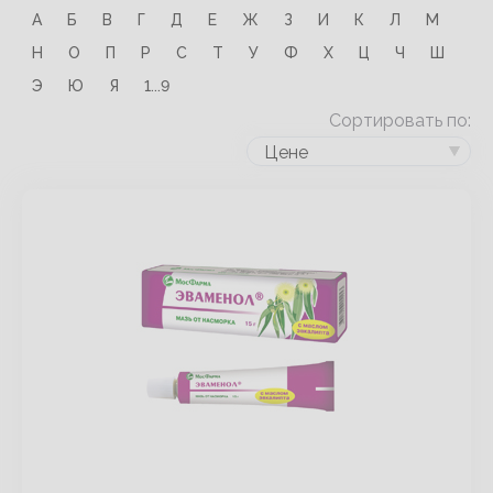
А
Б
В
Г
Д
Е
Ж
З
И
К
Л
М
Н
О
П
Р
С
Т
У
Ф
Х
Ц
Ч
Ш
Э
Ю
Я
1...9
Сортировать по:
Цене