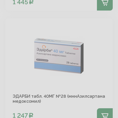
1 445
ЭДАРБИ табл. 40МГ №28 (мннАзилсартана
медоксомил)
1 247