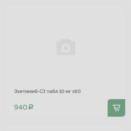
Эзетимиб-СЗ табл 10 мг х60
940