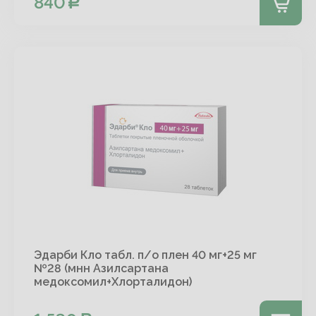
840
Эдарби Кло табл. п/о плен 40 мг+25 мг
№28 (мнн Азилсартана
медоксомил+Хлорталидон)