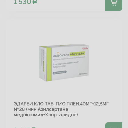
1 530
ЭДАРБИ КЛО ТАБ. П/О ПЛЕН.40МГ+12,5МГ
№28 (мнн Азилсартана
медоксомил+Хлорталидон)