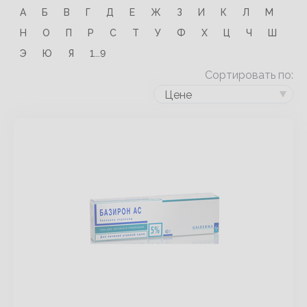
А
Б
В
Г
Д
Е
Ж
З
И
К
Л
М
Н
О
П
Р
С
Т
У
Ф
Х
Ц
Ч
Ш
Э
Ю
Я
1...9
Сортировать по:
Цене