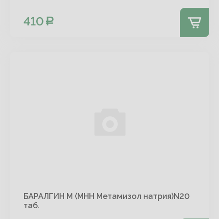
410
БАРАЛГИН М (МНН Метамизол натрия)N20
таб.