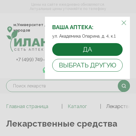
Цены на сайте ежедневно обновляются.
Актуальные цены уточняйте по телефону
ВЫБЕРИТЕ АПТЕКУ:
м.Университет дружбы
ул. Академика Опарина,
ВАША АПТЕКА:
народов
д. 4, к.1
ул. Академика Опарина, д. 4, к.1
ДА
+7 (499) 749-75-92
+7 (499) 749-74-89
ВЫБРАТЬ ДРУГУЮ
+7 (989) 579-78-73
Главная страница
Каталог
Лекарствен
Лекарственные средства