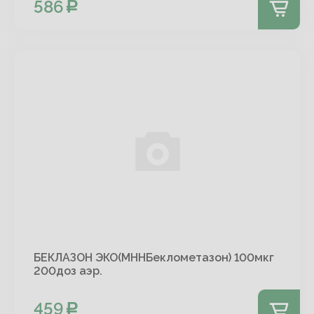
586
БЕКЛАЗОН ЭКО(МННБеклометазон) 100мкг
200доз аэр.
459