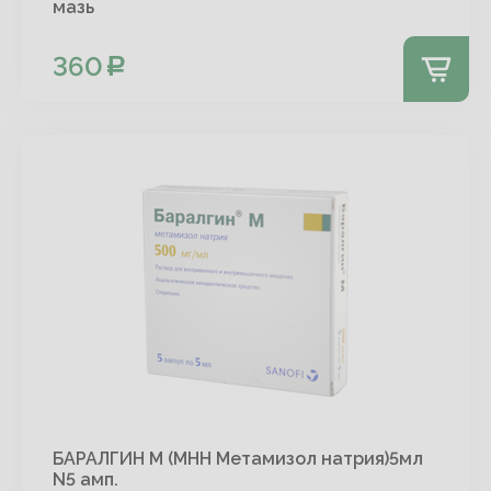
мазь
360
БАРАЛГИН М (МНН Метамизол натрия)5мл
N5 амп.