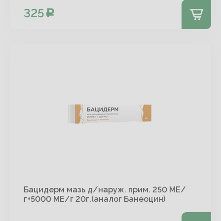
325
Бацидерм мазь д/наруж. прим. 250 МЕ/
г+5000 МЕ/г 20г.(аналог Банеоцин)