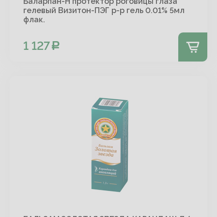
Баларпан-Н протектор роговицы глаза
гелевый Визитон-ПЭГ р-р гель 0.01% 5мл
флак.
1 127