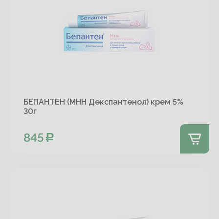
БЕПАНТЕН (МНН Декспантенол) крем 5%
30г
845