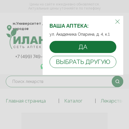
Цены на сайте ежедневно обновляются.
Актуальные цены уточняйте по телефону
ВЫБЕРИТЕ АПТЕКУ:
м.Университет дружбы
ул. Академика Опарина,
ВАША АПТЕКА:
народов
д. 4, к.1
ул. Академика Опарина, д. 4, к.1
ДА
+7 (499) 749-75-92
+7 (499) 749-74-89
ВЫБРАТЬ ДРУГУЮ
+7 (989) 579-78-73
Главная страница
Каталог
Лекарствен