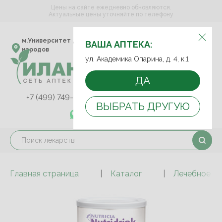
Цены на сайте ежедневно обновляются.
Актуальные цены уточняйте по телефону
ВЫБЕРИТЕ АПТЕКУ:
м.Университет дружбы
ул. Академика Опарина,
ВАША АПТЕКА:
народов
д. 4, к.1
ул. Академика Опарина, д. 4, к.1
ДА
+7 (499) 749-75-92
+7 (499) 749-74-89
ВЫБРАТЬ ДРУГУЮ
+7 (989) 579-78-73
Главная страница
Каталог
Лечебное пи