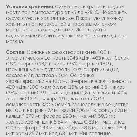
Условия хранения
: Сухую смесь хранить в сухом
месте при температуре от +5 до +25 °С. Не хранить
сухую смесь в холодильнике. Вскрытую упаковку
хранить плотно закрытой в прохладном сухом
месте, но не в холодильнике. Используйте
содержимое вскрытой упаковки в течение одного
месяца.
Состав
: Основные характеристики на 100 г:
энергетическая ценность 1943 кДж/463 ккал; белок
(16% энергии) 18,2 г; жиры (35% энергии) 18,2 г,
насыщенные 8,5 г; углеводы (49% энергии) 56,6 г,
сахара 8,7 г, лактоза < 0,14. Основные
характеристики на 100 мл: энергетическая ценность
420 кДж/100 ккал; белок (16% энергии) 3,9 г; жиры
(35% энергии) 3,9 г, насыщенные 1,8 г; углеводы (49%
энергии) 12,2 г, сахара 1,9 г, лактоза < 0,03;
осмолярность 320 м0см/л. Минеральные вещества
на 100 г: натрий 472 мг; калий 706 мг; хлориды 578 мг;
кальций 370 мг; фосфор 290 мг; магний 69,3 мг;
железо 7,38 мг; цинк 5,54 мг; медь 0,83 мг; марганец
0,93 мг; фтор 0,48 мг; молибден 48,6 мкг; селен 26,4
мкг; хром 25,7 мкг; йод 63,1 мкг. Минеральные