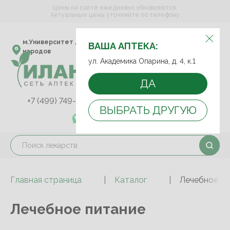
Цены на сайте ежедневно обновляются.
Актуальные цены уточняйте по телефону
ВЫБЕРИТЕ АПТЕКУ:
м.Университет дружбы
ул. Академика Опарина,
ВАША АПТЕКА:
народов
д. 4, к.1
ул. Академика Опарина, д. 4, к.1
ДА
+7 (499) 749-75-92
+7 (499) 749-74-89
ВЫБРАТЬ ДРУГУЮ
+7 (989) 579-78-73
Главная страница
Каталог
Лечебное пи
Лечебное питание