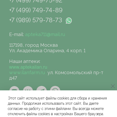
+7 (499) 749-75-92
+7 (499) 749-74-89
+7 (989) 579-78-73
E-mail:
apteka711@mail.ru
117198, город Москва
Ул. Академика Опарина, 4 корп. 1
Наши аптеки:
www.aptekailan.ru
www.ilanfarm.ru
ул. Комсомольский пр-т
д47
Этот сайт использует файлы cookies для сбора и хранения
данных. Продолжая использовать этот сайт, Вы даете
согласие на работу с этими файлами. Вы всегда можете
отключить файлы cookies в настройках Вашего браузера.
©сеть аптек «ИЛАН», 2004-2026