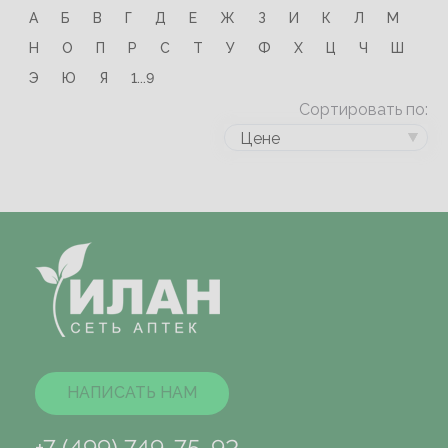
А
Б
В
Г
Д
Е
Ж
З
И
К
Л
М
Н
О
П
Р
С
Т
У
Ф
Х
Ц
Ч
Ш
Э
Ю
Я
1...9
Сортировать по:
Цене
НАПИСАТЬ НАМ