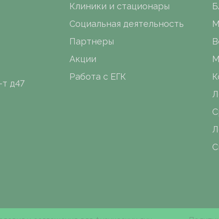
Клиники и стационары
Б
Социальная деятельность
М
Партнеры
В
Акции
М
Работа с ЕГК
К
-т д47
Л
С
Л
С