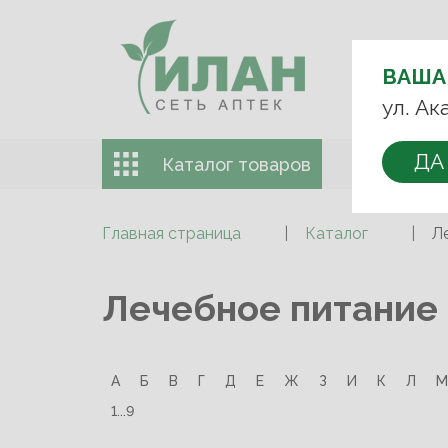
ВЫБЕРИТЕ
АПТЕКУ:
ВАША
+7 (499) 74
ул. Ак
ДА
Каталог товаров
Доставка 
Главная страница
Каталог
Л
Лечебное питание
А
Б
В
Г
Д
Е
Ж
З
И
К
Л
М
1...9