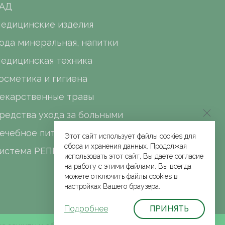
АД
едицинские изделия
ода минеральная, напитки
едицинская техника
осметика и гигиена
екарственные травы
редства ухода за больными
ечебное питание
Этот сайт использует файлы cookies для
сбора и хранения данных. Продолжая
истема РЕПРО
использовать этот сайт, Вы даете согласие
на работу с этими файлами. Вы всегда
можете отключить файлы cookies в
настройках Вашего браузера.
Подробнее
ПРИНЯТЬ