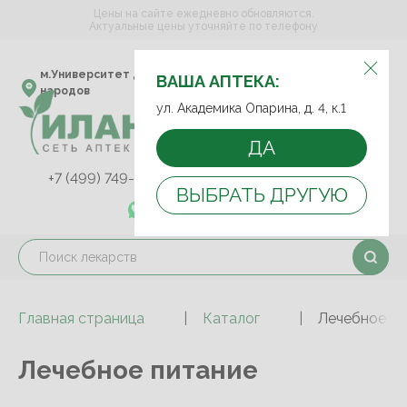
Цены на сайте ежедневно обновляются.
Актуальные цены уточняйте по телефону
ВЫБЕРИТЕ АПТЕКУ:
м.Университет дружбы
ул. Академика Опарина,
ВАША АПТЕКА:
народов
д. 4, к.1
ул. Академика Опарина, д. 4, к.1
ДА
+7 (499) 749-75-92
+7 (499) 749-74-89
ВЫБРАТЬ ДРУГУЮ
+7 (989) 579-78-73
Главная страница
Каталог
Лечебное пи
Лечебное питание