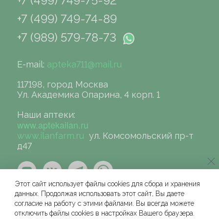
+7 (499) 749-75-92
+7 (499) 749-74-89
+7 (989) 579-78-73
E-mail:
apteka711@mail.ru
117198, город Москва
Ул. Академика Опарина, 4 корп. 1
Наши аптеки:
www.aptekailan.ru
www.ilanfarm.ru
ул. Комсомольский пр-т
д47
Этот сайт использует файлы cookies для сбора и хранения
данных. Продолжая использовать этот сайт, Вы даете
согласие на работу с этими файлами. Вы всегда можете
отключить файлы cookies в настройках Вашего браузера.
©сеть аптек «ИЛАН», 2004-2026