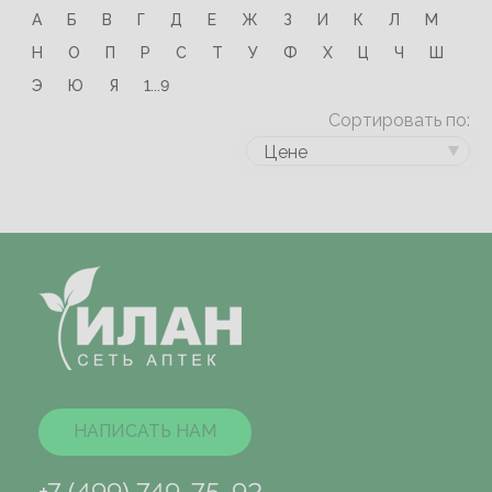
А
Б
В
Г
Д
Е
Ж
З
И
К
Л
М
Н
О
П
Р
С
Т
У
Ф
Х
Ц
Ч
Ш
Э
Ю
Я
1...9
Сортировать по:
Цене
НАПИСАТЬ НАМ