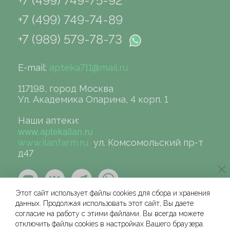
+7 (499) 749-75-92
+7 (499) 749-74-89
+7 (989) 579-78-73
E-mail:
apteka711@mail.ru
117198, город Москва
Ул. Академика Опарина, 4 корп. 1
Наши аптеки:
www.aptekailan.ru
www.ilanfarm.ru
ул. Комсомольский пр-т
д47
Этот сайт использует файлы cookies для сбора и хранения
данных. Продолжая использовать этот сайт, Вы даете
согласие на работу с этими файлами. Вы всегда можете
отключить файлы cookies в настройках Вашего браузера.
©сеть аптек «ИЛАН», 2004-2026