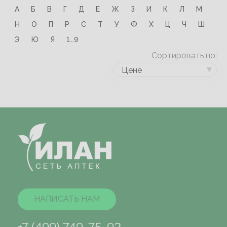
А
Б
В
Г
Д
Е
Ж
З
И
К
Л
М
Н
О
П
Р
С
Т
У
Ф
Х
Ц
Ч
Ш
Э
Ю
Я
1...9
Сортировать по:
Цене
НАПИСАТЬ НАМ