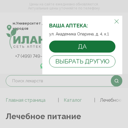
Цены на сайте ежедневно обновляются.
Актуальные цены уточняйте по телефону
ВЫБЕРИТЕ АПТЕКУ:
м.Университет дружбы
ул. Академика Опарина,
ВАША АПТЕКА:
народов
д. 4, к.1
ул. Академика Опарина, д. 4, к.1
ДА
+7 (499) 749-75-92
+7 (499) 749-74-89
ВЫБРАТЬ ДРУГУЮ
+7 (989) 579-78-73
Главная страница
Каталог
Лечебное пи
Лечебное питание