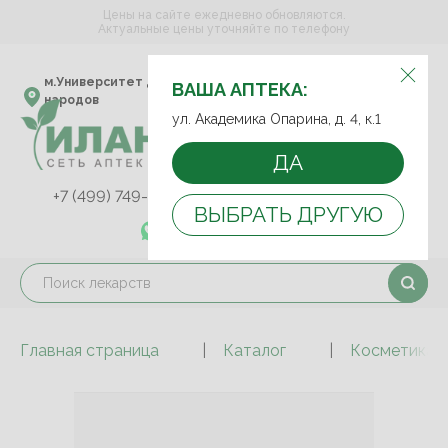
Цены на сайте ежедневно обновляются.
Актуальные цены уточняйте по телефону
ВЫБЕРИТЕ АПТЕКУ:
м.Университет дружбы
ул. Академика Опарина,
ВАША АПТЕКА:
народов
д. 4, к.1
ул. Академика Опарина, д. 4, к.1
ДА
+7 (499) 749-75-92
+7 (499) 749-74-89
ВЫБРАТЬ ДРУГУЮ
+7 (989) 579-78-73
Главная страница
Каталог
Косметика и