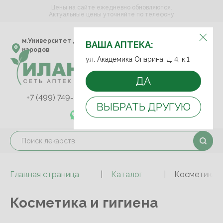
Цены на сайте ежедневно обновляются.
Актуальные цены уточняйте по телефону
ВЫБЕРИТЕ АПТЕКУ:
м.Университет дружбы
ул. Академика Опарина,
ВАША АПТЕКА:
народов
д. 4, к.1
ул. Академика Опарина, д. 4, к.1
ДА
+7 (499) 749-75-92
+7 (499) 749-74-89
ВЫБРАТЬ ДРУГУЮ
+7 (989) 579-78-73
Главная страница
Каталог
Косметика и
Косметика и гигиена