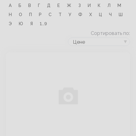
А
Б
В
Г
Д
Е
Ж
З
И
К
Л
М
Н
О
П
Р
С
Т
У
Ф
Х
Ц
Ч
Ш
Э
Ю
Я
1...9
Сортировать по:
Цене