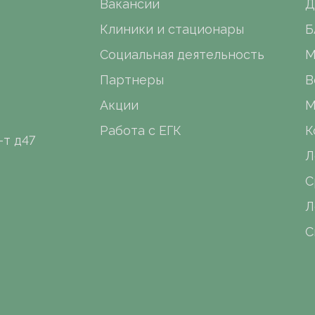
Вакансии
Д
Клиники и стационары
Б
Социальная деятельность
М
Партнеры
В
Акции
М
Работа с ЕГК
К
-т д47
Л
С
Л
С