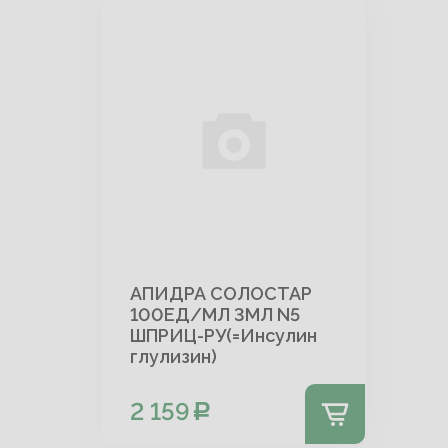
АПИДРА СОЛОСТАР
100ЕД/МЛ 3МЛ N5
ШПРИЦ-РУ(=Инсулин
глулизин)
2 159