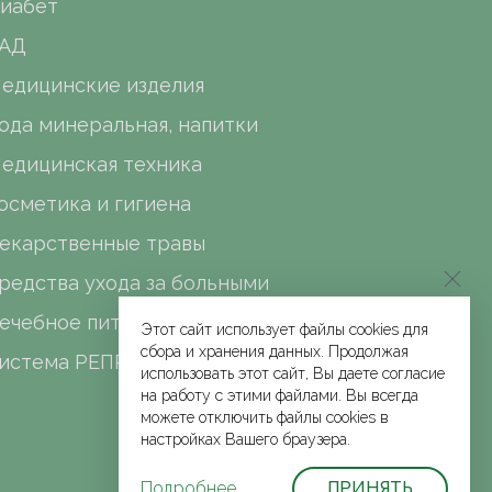
иабет
АД
едицинские изделия
ода минеральная, напитки
едицинская техника
осметика и гигиена
екарственные травы
редства ухода за больными
ечебное питание
Этот сайт использует файлы cookies для
сбора и хранения данных. Продолжая
истема РЕПРО
использовать этот сайт, Вы даете согласие
на работу с этими файлами. Вы всегда
можете отключить файлы cookies в
настройках Вашего браузера.
Подробнее
ПРИНЯТЬ