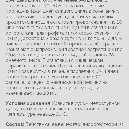
25-й день цикла, курс - не менее 5-6 циклов. В
постменопаузе - 10-20 мг в сутки в течение
последних 12-14 дней каждого цикла в сочетании с
эстрогенами. При дисфункциональных маточных
кровотечениях: для остановки кровотечения - по 10
мг 2 раза в сутки в течение 5-7 дней в сочетании с
эстрогенами, для профилактики кровотечения - по
10 мг Дюфастона 2 раза в сутки с 11-го по 25-й день
цикла. При заместительной гормональной терапии
назначают с непрерывной терапией эстрогенами по
10 мг 1 раз в сутки в течение 14 дней в рамках 28-
дневного цикла. В сочетании с циклической
терапией эстрогенами Дюфастон назначают в дозе
10 мг 1 раз в сутки в течение последних 12-14 дней
приема эстрогенов. Если биопсия или УЗИ
свидетельствуют о неадекватной реакции на
прогестагенный препарат, суточную дозу
увеличивают до 20 мг.
Условия хранения
: Хранить в сухом, недоступном
для детей месте, в оригинальной упаковке при
температуре не выше 30 С.
Состав
: Действующее вещество: дидрогестерон 10