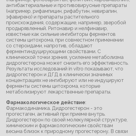
антибактериальные и противовирусные препараты
(например, рифампицин, рифабутин, невирапин,
эфавиренз) и препараты растительного
происхождения, содержащие, например, зверобой
продырявленный. Ритонавир и нелфинавир,
известные как сильные ингибиторы ферментов
системы цитохрома, при совместном применении
со стероидами, напротив, обладают
ферментиндуцирующими свойствами. С
клинической точки зрения, усиление метаболизма
дидрогестерона может снизить его эффективность.
Результаты исследований in vitro показывают, что
дидрогестерон и ДГД в клинически значимых
концентрациях не ингибируют или не индуцируют
ферменты системы цитохрома, которые
метаболизируют лекарственные препараты.
Фармакологическое действие
:
Фармакодинамика. Дидрогестерон - это
прогестаген, активный при приеме внутрь.
Дидрогестерон по своей молекулярной структуре,
химическим и фармакологическим свойствам
весьма близок к природному прогестерону. В связи