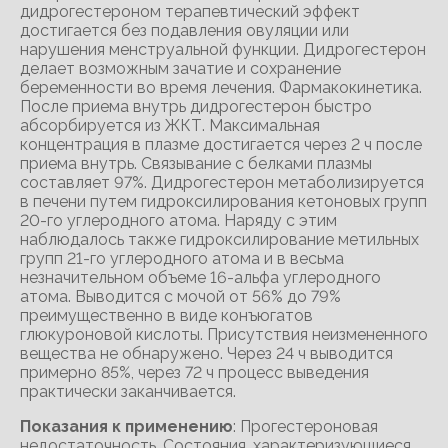
дидрогестероном терапевтический эффект
достигается без подавления овуляции или
нарушения менструальной функции. Дидрогестерон
делает возможным зачатие и сохранение
беременности во время лечения. Фармакокинетика.
После приема внутрь дидрогестерон быстро
абсорбируется из ЖКТ. Максимальная
концентрация в плазме достигается через 2 ч после
приема внутрь. Связывание с белками плазмы
составляет 97%. Дидрогестерон метаболизируется
в печени путем гидроксилирования кетоновых групп
20-го углеродного атома. Наряду с этим
наблюдалось также гидроксилирование метильных
групп 21-го углеродного атома и в весьма
незначительном объеме 16-альфа углеродного
атома. Выводится с мочой от 56% до 79%
преимущественно в виде конъюгатов
глюкуроновой кислоты. Присутствия неизмененного
вещества не обнаружено. Через 24 ч выводится
примерно 85%, через 72 ч процесс выведения
практически заканчивается.
Показания к применению
: Прогестероновая
недостаточность. Состояния, характеризующиеся