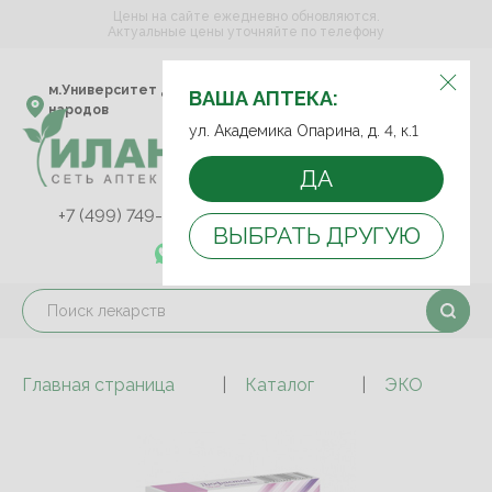
Цены на сайте ежедневно обновляются.
Актуальные цены уточняйте по телефону
ВЫБЕРИТЕ АПТЕКУ:
м.Университет дружбы
ул. Академика Опарина,
ВАША АПТЕКА:
народов
д. 4, к.1
ул. Академика Опарина, д. 4, к.1
ДА
+7 (499) 749-75-92
+7 (499) 749-74-89
ВЫБРАТЬ ДРУГУЮ
+7 (989) 579-78-73
Главная страница
Каталог
ЭКО