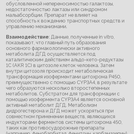
обусловленной непереносимостью галактозы,
недостаточностью лактазы или синдромом
мальабсорбции. Препарат не влияет на
способность к вождению транспортных средств и
управлению механизмами.
Взаимодействие
: Данные, полученные in vitro,
показывают, что главный путь образования
основного фармакологически активного
метаболита ДГД осуществляется под
каталитическим действием альдо-кето-редуктазы
1C (AKR 1C) в цитозоле клеток человека. Затем
внутри цитозоля происходит метаболическая
трансформация изоферментами цитохрома Р450,
преимущественно с помощью CYP3A4, в результате
чего образуются несколько второстепенных
метаболитов. Субстратом для трансформации с
помощью изофермента CYP3A4 является основной
активный метаболит ДГД. Метаболизм
дидрогестерона и ДГД может ускоряться при
совместном применении веществ, являющихся
индукторами ферментов системы цитохрома 450,
таких как противосудорожные препараты
(например, фенобарбитал, фенитоин, карбамазепин),