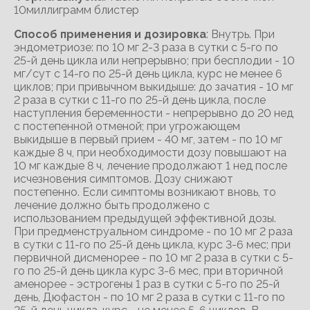
10миллиграмм блистер
Способ применения и дозировка
: Внутрь. При
эндометриозе: по 10 мг 2-3 раза в сутки с 5-го по
25-й день цикла или непрерывно; при бесплодии - 10
мг/сут с 14-го по 25-й день цикла, курс не менее 6
циклов; при привычном выкидыше: до зачатия - 10 мг
2 раза в сутки с 11-го по 25-й день цикла, после
наступления беременности - непрерывно до 20 нед
с постепенной отменой; при угрожающем
выкидыше в первый прием - 40 мг, затем - по 10 мг
каждые 8 ч, при необходимости дозу повышают на
10 мг каждые 8 ч, лечение продолжают 1 нед после
исчезновения симптомов. Дозу снижают
постепенно. Если симптомы возникают вновь, то
лечение должно быть продолжено с
использованием предыдущей эффективной дозы.
При предменструальном синдроме - по 10 мг 2 раза
в сутки с 11-го по 25-й день цикла, курс 3-6 мес; при
первичной дисменорее - по 10 мг 2 раза в сутки с 5-
го по 25-й день цикла курс 3-6 мес, при вторичной
аменорее - эстрогены 1 раз в сутки с 5-го по 25-й
день, Дюфастон - по 10 мг 2 раза в сутки с 11-го по