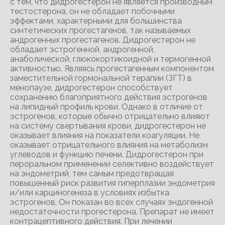
с тем, что дидрогестерон не является производным
тестостерона, он не обладает побочными
эффектами, характерными для большинства
синтетических прогестагенов, так называемых
андрогенных прогестагенов. Дидрогестерон не
обладает эстрогенной, андрогенной,
анаболической, глюкокортикоидной и термогенной
активностью. Являясь прогестагенным компонентом
заместительной гормональной терапии (ЗГТ) в
менопаузе, дидрогестерон способствует
сохранению благоприятного действия эстрогенов
на липидный профиль крови. Однако в отличие от
эстрогенов, которые обычно отрицательно влияют
на систему свертывания крови, дидрогестерон не
оказывает влияния на показатели коагуляции. Не
оказывает отрицательного влияния на метаболизм
углеводов и функцию печени. Дидрогестерон при
пероральном применении селективно воздействует
на эндометрий, тем самым предотвращая
повышенный риск развития гиперплазии эндометрия
и/или карциногенеза в условиях избытка
эстрогенов. Он показан во всех случаях эндогенной
недостаточности прогестерона. Препарат не имеет
контрацептивного действия. При лечении