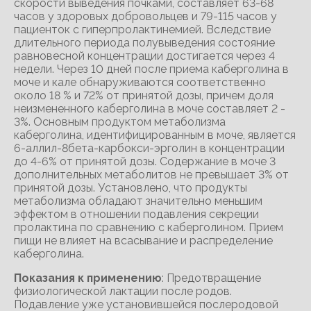
скорости выведения почками, составляет 63-68
часов у здоровых добровольцев и 79-115 часов у
пациенток с гиперпролактинемией. Вследствие
длительного периода полувыведения состояние
равновесной концентрации достигается через 4
недели. Через 10 дней после приема каберголина в
моче и кале обнаруживаются соответственно
около 18 % и 72% от принятой дозы, причем доля
неизмененного каберголина в моче составляет 2 -
3%. Основным продуктом метаболизма
каберголина, идентифицированным в моче, является
6-аллил-8бета-карбокси-эрголин в концентрации
до 4-6% от принятой дозы. Содержание в моче 3
дополнительных метаболитов не превышает 3% от
принятой дозы. Установлено, что продукты
метаболизма обладают значительно меньшим
эффектом в отношении подавления секреции
пролактина по сравнению с каберголином. Прием
пищи не влияет на всасывание и распределение
каберголина.
Показания к применению
: Предотвращение
физиологической лактации после родов.
Подавление уже установившейся послеродовой