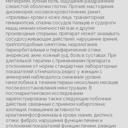
метеоризм, зубная боль, ощущение раздражения
слизистой оболочки глотки. Прочие: мастодиния,
дисменорея, носовое кровотечение, ринит,
«приливы» крови к коже лица, транзиторная
гемианопсия, спазмы сосудов пальцев и судороги
мышц нижних конечностей (как и другие
производные спорыньи, препарат может оказывать
сосудосуживающее действие), нарушение зрения,
гриппоподобные симптомы, недомогание,
периорбитальные и периферические отеки,
анорексия, акне, кожный зуд, боль в суставах. При
длительной терапии с применением препарата
отклонение от нормы стандартных лабораторных
показателей отмечалось редко; у женщин с
аменореей наблюдалось снижение уровня
гемоглобина в течение первых нескольких месяцев
после восстановления менструации. В
постмаркетинговом исследовании
зарегистрированы также следующие побочные
действия, связанные с приемом каберголина:
алопеция, повышение активности
креатининфосфокиназы в крови, мании, диспноэ,
отеки, фиброз, нарушения функции печени и
отклонения показателей функции печени, реакции