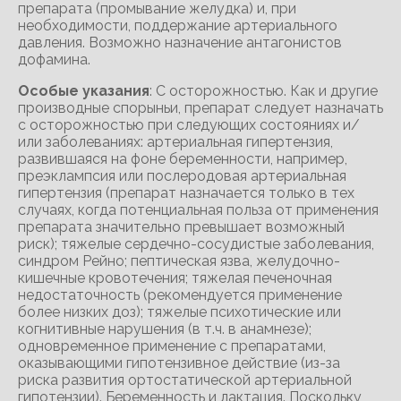
препарата (промывание желудка) и, при
необходимости, поддержание артериального
давления. Возможно назначение антагонистов
дофамина.
Особые указания
: С осторожностью. Как и другие
производные спорыньи, препарат следует назначать
с осторожностью при следующих состояниях и/
или заболеваниях: артериальная гипертензия,
развившаяся на фоне беременности, например,
преэклампсия или послеродовая артериальная
гипертензия (препарат назначается только в тех
случаях, когда потенциальная польза от применения
препарата значительно превышает возможный
риск); тяжелые сердечно-сосудистые заболевания,
синдром Рейно; пептическая язва, желудочно-
кишечные кровотечения; тяжелая печеночная
недостаточность (рекомендуется применение
более низких доз); тяжелые психотические или
когнитивные нарушения (в т.ч. в анамнезе);
одновременное применение с препаратами,
оказывающими гипотензивное действие (из-за
риска развития ортостатической артериальной
гипотензии). Беременность и лактация. Поскольку