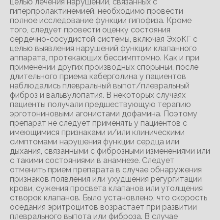
целью лечения нарушений, связанных с
гиперпролактинемией, необходимо провести
полное исследование функции гипофиза. Кроме
того, следует провести оценку состояния
сердечно-сосудистой системы, включая ЭхоКГ с
целью выявления нарушений функции клапанного
аппарата, протекающих бессимптомно. Как и при
применении других производных спорыньи, после
длительного приема каберголина у пациентов
наблюдались плевральный выпот/плевральный
фиброз и вальвулопатия. В некоторых случаях
пациенты получали предшествующую терапию
эрготониновыми агонистами дофамина. Поэтому
препарат не следует применять у пациентов с
имеющимися признаками и/или клиническими
симптомами нарушения функции сердца или
дыхания, связанными с фиброзными изменениями или
с такими состояниями в анамнезе. Следует
отменить прием препарата в случае обнаружения
признаков появления или ухудшения регургитации
крови, сужения просвета клапанов или утолщения
створок клапанов. Было установлено, что скорость
оседания эритроцитов возрастает при развитии
плеврального выпота или фиброза. В случае