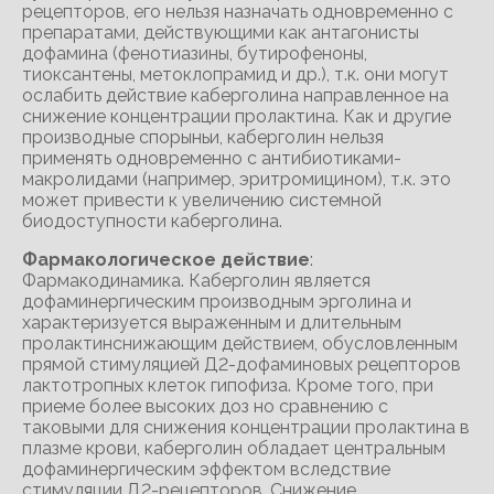
рецепторов, его нельзя назначать одновременно с
препаратами, действующими как антагонисты
дофамина (фенотиазины, бутирофеноны,
тиоксантены, метоклопрамид и др.), т.к. они могут
ослабить действие каберголина направленное на
снижение концентрации пролактина. Как и другие
производные спорыньи, каберголин нельзя
применять одновременно с антибиотиками-
макролидами (например, эритромицином), т.к. это
может привести к увеличению системной
биодоступности каберголина.
Фармакологическое действие
:
Фармакодинамика. Каберголин является
дофаминергическим производным эрголина и
характеризуется выраженным и длительным
пролактинснижающим действием, обусловленным
прямой стимуляцией Д2-дофаминовых рецепторов
лактотропных клеток гипофиза. Кроме того, при
приеме более высоких доз но сравнению с
таковыми для снижения концентрации пролактина в
плазме крови, каберголин обладает центральным
дофаминергическим эффектом вследствие
стимуляции Д2-рецепторов. Снижение