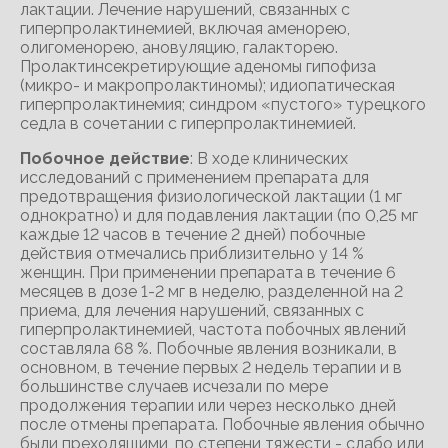
лактации. Лечение нарушений, связанных с
гиперпролактинемией, включая аменорею,
олигоменорею, ановуляцию, галакторею.
Пролактинсекретирующие аденомы гипофиза
(микро- и макропролактиномы); идиопатическая
гиперпролактинемия; синдром «пустого» турецкого
седла в сочетании с гиперпролактинемией.
Побочное действие
: В ходе клинических
исследований с применением препарата для
предотвращения физиологической лактации (1 мг
однократно) и для подавления лактации (по 0,25 мг
каждые 12 часов в течение 2 дней) побочные
действия отмечались приблизительно у 14 %
женщин. При применении препарата в течение 6
месяцев в дозе 1-2 мг в неделю, разделенной на 2
приема, для лечения нарушений, связанных с
гиперпролактинемией, частота побочных явлений
составляла 68 %. Побочные явления возникали, в
основном, в течение первых 2 недель терапии и в
большинстве случаев исчезали по мере
продолжения терапии или через несколько дней
после отмены препарата. Побочные явления обычно
были преходящими, по степени тяжести - слабо или