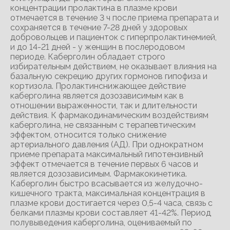
концентрации пролактина в плазме крови
отмечается в течение 3 ч после приема препарата и
сохраняется в течение 7-28 дней у здоровых
добровольцев и пациенток с гиперпролактинемией,
и до 14-21 дней - у женщин в послеродовом
периоде. Каберголин обладает строго
избирательным действием, не оказывает влияния на
базальную секрецию других гормонов гипофиза и
кортизола. Пролактинснижающее действие
каберголина является дозозависимым как в
отношении выраженности, так и длительности
действия. К фармакодинамическим воздействиям
каберголина, не связанным с терапевтическим
эффектом, относится только снижение
артериального давления (АД). При однократном
приеме препарата максимальный гипотензивный
эффект отмечается в течение первых 6 часов и
является дозозависимым. Фармакокинетика.
Каберголин быстро всасывается из желудочно-
кишечного тракта, максимальная концентрация в
плазме крови достигается через 0,5-4 часа, связь с
белками плазмы крови составляет 41-42%. Период
полувыведения каберголина, оцениваемый по