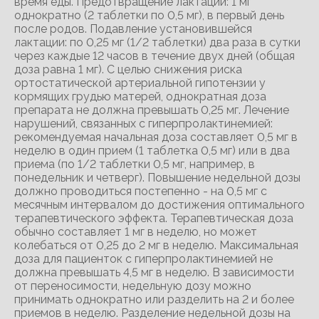
время еды. Предотвращение лактации: 1 мг
однократно (2 таблетки по 0,5 мг), в первый день
после родов. Подавление установившейся
лактации: по 0,25 мг (1/2 таблетки) два раза в сутки
через каждые 12 часов в течение двух дней (общая
доза равна 1 мг). С целью снижения риска
ортостатической артериальной гипотензии у
кормящих грудью матерей, однократная доза
препарата не должна превышать 0,25 мг. Лечение
нарушений, связанных с гиперпролактинемией:
рекомендуемая начальная доза составляет 0,5 мг в
неделю в один прием (1 таблетка 0,5 мг) или в два
приема (по 1/2 таблетки 0,5 мг, например, в
понедельник и четверг). Повышение недельной дозы
должно проводиться постепенно - на 0,5 мг с
месячным интервалом до достижения оптимального
терапевтического эффекта. Терапевтическая доза
обычно составляет 1 мг в неделю, но может
колебаться от 0,25 до 2 мг в неделю. Максимальная
доза для пациенток с гиперпролактинемией не
должна превышать 4,5 мг в неделю. В зависимости
от переносимости, недельную дозу можно
принимать однократно или разделить на 2 и более
приемов в неделю. Разделение недельной дозы на