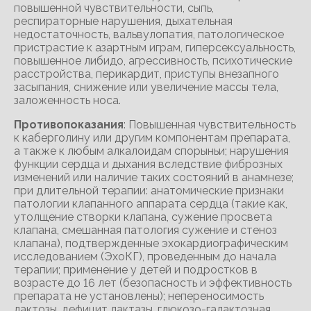
повышенной чувствительности, сыпь,
респираторные нарушения, дыхательная
недостаточность, вальвулопатия, патологическое
пристрастие к азартным играм, гиперсексуальность,
повышенное либидо, агрессивность, психотические
расстройства, перикардит, приступы внезапного
засыпания, снижение или увеличение массы тела,
заложенность носа.
Противопоказания
: Повышенная чувствительность
к каберголину или другим компонентам препарата,
а также к любым алкалоидам спорыньи; нарушения
функции сердца и дыхания вследствие фиброзных
изменений или наличие таких состояний в анамнезе;
при длительной терапии: анатомические признаки
патологии клапанного аппарата сердца (такие как,
утолщение створки клапана, сужение просвета
клапана, смешанная патология сужение и стеноз
клапана), подтвержденные эхокардиографическим
исследованием (ЭхоКГ), проведенным до начала
терапии; применение у детей и подростков в
возрасте до 16 лет (безопасность и эффективность
препарата не установлены); непереносимость
лактозы, дефицит лактазы, глюкозо-галактозная