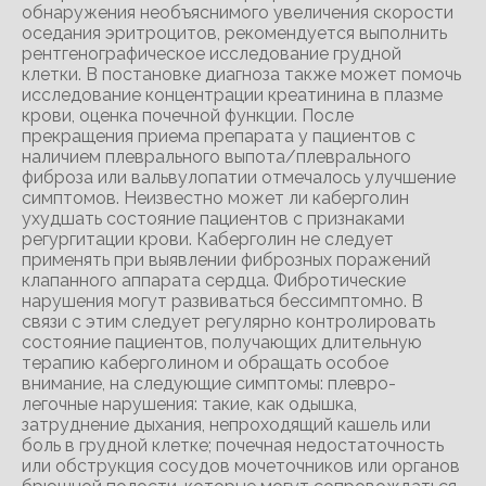
обнаружения необъяснимого увеличения скорости
оседания эритроцитов, рекомендуется выполнить
рентгенографическое исследование грудной
клетки. В постановке диагноза также может помочь
исследование концентрации креатинина в плазме
крови, оценка почечной функции. После
прекращения приема препарата у пациентов с
наличием плеврального выпота/плеврального
фиброза или вальвулопатии отмечалось улучшение
симптомов. Неизвестно может ли каберголин
ухудшать состояние пациентов с признаками
регургитации крови. Каберголин не следует
применять при выявлении фиброзных поражений
клапанного аппарата сердца. Фибротические
нарушения могут развиваться бессимптомно. В
связи с этим следует регулярно контролировать
состояние пациентов, получающих длительную
терапию каберголином и обращать особое
внимание, на следующие симптомы: плевро-
легочные нарушения: такие, как одышка,
затруднение дыхания, непроходящий кашель или
боль в грудной клетке; почечная недостаточность
или обструкция сосудов мочеточников или органов