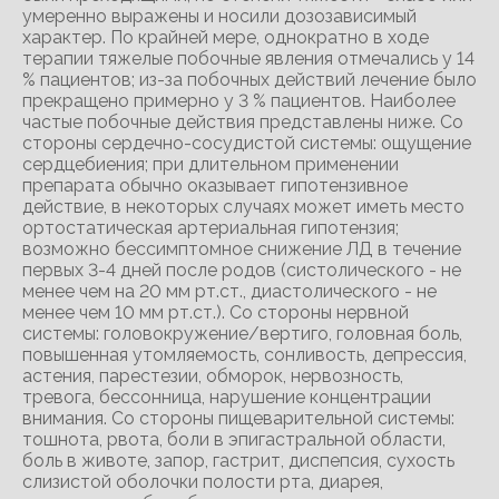
умеренно выражены и носили дозозависимый
характер. По крайней мере, однократно в ходе
терапии тяжелые побочные явления отмечались у 14
% пациентов; из-за побочных действий лечение было
прекращено примерно у 3 % пациентов. Наиболее
частые побочные действия представлены ниже. Со
стороны сердечно-сосудистой системы: ощущение
сердцебиения; при длительном применении
препарата обычно оказывает гипотензивное
действие, в некоторых случаях может иметь место
ортостатическая артериальная гипотензия;
возможно бессимптомное снижение ЛД в течение
первых 3-4 дней после родов (систолического - не
менее чем на 20 мм рт.ст., диастолического - не
менее чем 10 мм рт.ст.). Со стороны нервной
системы: головокружение/вертиго, головная боль,
повышенная утомляемость, сонливость, депрессия,
астения, парестезии, обморок, нервозность,
тревога, бессонница, нарушение концентрации
внимания. Со стороны пищеварительной системы:
тошнота, рвота, боли в эпигастральной области,
боль в животе, запор, гастрит, диспепсия, сухость
слизистой оболочки полости рта, диарея,