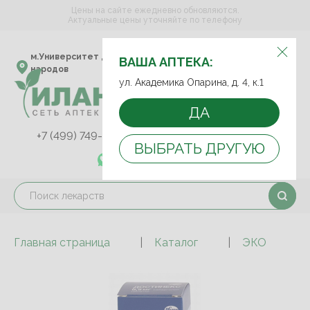
Цены на сайте ежедневно обновляются.
Актуальные цены уточняйте по телефону
ВЫБЕРИТЕ АПТЕКУ:
м.Университет дружбы
ул. Академика Опарина,
ВАША АПТЕКА:
народов
д. 4, к.1
ул. Академика Опарина, д. 4, к.1
ДА
+7 (499) 749-75-92
+7 (499) 749-74-89
ВЫБРАТЬ ДРУГУЮ
+7 (989) 579-78-73
Главная страница
Каталог
ЭКО