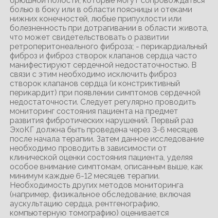
брюшной полости, которые могут сопровождаться
болью в боку или в области поясницы и отеками
нижних конечностей, любые припухлости или
болезненность при дотрагивании в области живота,
что может свидетельствовать о развитии
ретроперитонеального фиброза; - перикардиальный
фиброз и фиброз створок клапанов сердца часто
манифестируют сердечной недостаточностью. В
связи с этим необходимо исключить фиброз
створок клапанов сердца (и констриктивный
перикардит) при появлении симптомов сердечной
недостаточности. Следует регулярно проводить
мониторинг состояния пациента на предмет
развития фибротических нарушений. Первый раз
ЭхоКГ должна быть проведена через 3-6 месяцев
после начала терапии. Затем данное исследование
необходимо проводить в зависимости от
клинической оценки состояния пациента, уделяя
особое внимание симптомам, описанным выше, как
минимум каждые 6-12 месяцев терапии.
Необходимость других методов мониторинга
(например, физикальное обследование, включая
аускультацию сердца, рентгенографию,
компьютерную томографию) оценивается