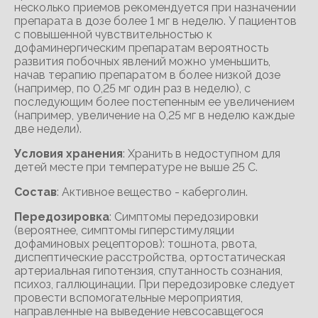
несколько приемов рекомендуется при назначении
препарата в дозе более 1 мг в неделю. У пациентов
с повышенной чувствительностью к
дофаминергическим препаратам вероятность
развития побочных явлений можно уменьшить,
начав терапию препаратом в более низкой дозе
(например, по 0,25 мг один раз в неделю), с
последующим более постепенным ее увеличением
(например, увеличение на 0,25 мг в неделю каждые
две недели).
Условия хранения
: Хранить в недоступном для
детей месте при температуре не выше 25 С.
Состав
: Активное вещество - каберголин.
Передозировка
: Симптомы передозировки
(вероятнее, симптомы гиперстимуляции
дофаминовых рецепторов): тошнота, рвота,
диспептические расстройства, ортостатическая
артериальная гипотензия, спутанность сознания,
психоз, галлюцинации. При передозировке следует
провести вспомогательные мероприятия,
направленные на выведение невсосавщегося