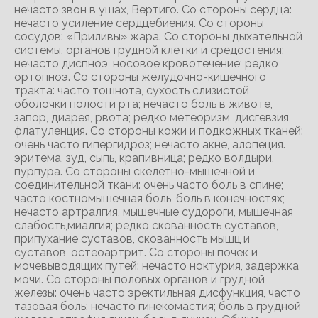
нечасто звон в ушах, Вертиго. Со стороны сердца:
нечасто усиление сердцебиения. Со стороны
сосудов: «Приливы» жара. Со стороны дыхательной
системы, органов грудной клетки и средостения:
нечасто диспноэ, носовое кровотечение; редко
ортопноэ. Со стороны желудочно-кишечного
тракта: часто тошнота, сухость слизистой
оболочки полости рта; нечасто боль в животе,
запор, диарея, рвота; редко метеоризм, дисгевзия,
флатуленция. Со стороны кожи и подкожных тканей:
очень часто гипергидроз; нечасто акне, алопеция.
эритема, зуд, сыпь, крапивница; редко волдыри,
пурпура. Со стороны скелетно-мышечной и
соединительной ткани: очень часто боль в спине;
часто костномышечная боль, боль в конечностях;
нечасто артралгия, мышечные судороги, мышечная
слабость,миалгия; редко скованность суставов,
припухание суставов, скованность мышц и
суставов, остеоартрит. Со стороны почек и
мочевыводящих путей: нечасто ноктурия, задержка
мочи. Со стороны половых органов и грудной
железы: очень часто эректильная дисфункция, часто
тазовая боль; нечасто гинекомастия; боль в грудной