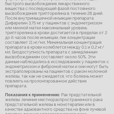
быстрого высвобождения лекарственного
вещества с последующей фазой постоянного
высвобождения трипторелина в течение 28 дней.
После внутримышечной инъекции препарата
Диферелин 3,75 мг у пациентов с эндометриозом
или миомой матки максимальный уровень
трипторелина в крови достигается в пределах от 2
до 6 часов после инъекции, пик концентрации
составляет 11 нг/мл. Минимальная концентрация
препарата в крови колеблется между 0,1 и 0,2 нг/
мл. Биодоступность препарата с замедленным
высвобождением составляет около 50%. Эти
данные наблюдались в исследованиях у пациенток с
эндометриозом и фибромой матки и они могут быть
экстраполированы на пациентов с раком молочной
железы, так как не ожидается, что болезнь может
повлиять на пролонгированное действие
препарата.
Показания к применению
: Рак предстательной
железы: лечение местнораспространенного рака
предстательной железы в монотерапии или в
качестве адъювантного средства на фоне лучевой