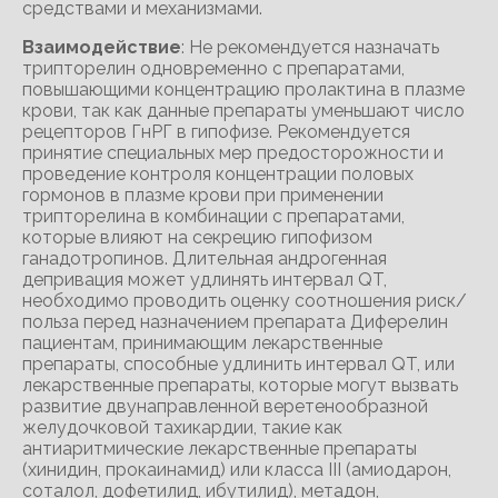
Взаимодействие
: Не рекомендуется назначать
трипторелин одновременно с препаратами,
повышающими концентрацию пролактина в плазме
крови, так как данные препараты уменьшают число
рецепторов ГнРГ в гипофизе. Рекомендуется
принятие специальных мер предосторожности и
проведение контроля концентрации половых
гормонов в плазме крови при применении
трипторелина в комбинации с препаратами,
которые влияют на секрецию гипофизом
ганадотропинов. Длительная андрогенная
депривация может удлинять интервал QT,
необходимо проводить оценку соотношения риск/
польза перед назначением препарата Диферелин
пациентам, принимающим лекарственные
препараты, способные удлинить интервал QT, или
лекарственные препараты, которые могут вызвать
развитие двунаправленной веретенообразной
желудочковой тахикардии, такие как
антиаритмические лекарственные препараты
(хинидин, прокаинамид) или класса III (амиодарон,
соталол, дофетилид, ибутилид), метадон,