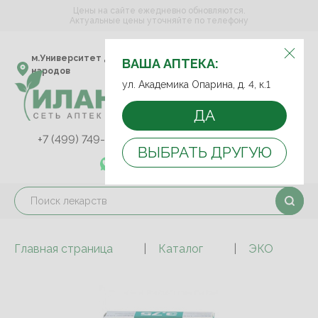
Цены на сайте ежедневно обновляются.
Актуальные цены уточняйте по телефону
ВЫБЕРИТЕ АПТЕКУ:
м.Университет дружбы
ул. Академика Опарина,
ВАША АПТЕКА:
народов
д. 4, к.1
ул. Академика Опарина, д. 4, к.1
ДА
+7 (499) 749-75-92
+7 (499) 749-74-89
ВЫБРАТЬ ДРУГУЮ
+7 (989) 579-78-73
Главная страница
Каталог
ЭКО