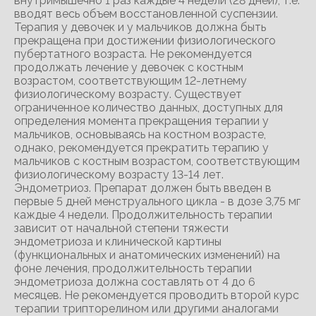
внутримышечно 1 раз каждые 4 недели (28 дней), т.е.
вводят весь объем восстановленной суспензии.
Терапия у девочек и у мальчиков должна быть
прекращена при достижении физиологического
пубертатного возраста. Не рекомендуется
продолжать лечение у девочек с костным
возрастом, соответствующим 12-летнему
физиологическому возрасту. Существует
ограниченное количество данных, доступных для
определения момента прекращения терапии у
мальчиков, основываясь на костном возрасте,
однако, рекомендуется прекратить терапию у
мальчиков с костным возрастом, соответствующим
физиологическому возрасту 13-14 лет.
Эндометриоз. Препарат должен быть введен в
первые 5 дней менструального цикла - в дозе 3,75 мг
каждые 4 недели. Продолжительность терапии
зависит от начальной степени тяжести
эндометриоза и клинической картины
(функциональных и анатомических изменений) на
фоне лечения, продолжительность терапии
эндометриоза должна составлять от 4 до 6
месяцев. Не рекомендуется проводить второй курс
терапии трипторелином или другими аналогами