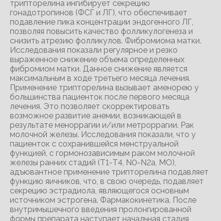
трипторелина ингибирует секрецию
гонадотропинов (ФСГ и ЛГ), что обеспечивает
подавление пика концентрации эндогенного ЛГ,
позволяя повысить качество фолликулогенеза и
снизить атрезию фолликулов. Фибромиома матки.
Исследования показали регулярное и резко
выраженное снижение объема определенных
фибромиом матки. Данное снижение является
максимальным в ходе третьего месяца лечения.
Применение трипторелина вызывает аменорею у
большинства пациенток после первого месяца
лечения. Это позволяет скорректировать
возможное развитие анемии, возникающей в
результате меноррагии и/или метроррагии. Рак
молочной железы. Исследования показали, что у
пациенток с сохранившейся менструальной
функцией, с гормонозависимым раком молочной
железы ранних стадий (Т1-Т4, N0-N2a, МО),
адъювантное применение трипторелина подавляет
функцию яичников, что, в свою очередь, подавляет
секрецию эстрадиола, являющегося основным
источником эстрогена. Фармакокинетика. После
внутримышечного введения пролонгированной
формы препарата наступает начальная стадия