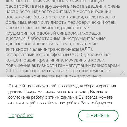
железе, атрофия яичек, боль в яичках. Общие
расстройства и нарушения в месте введения: очень
часто астения; часто эритема в месте инъекции,
воспаление, боль в месте инъекции, отек; нечасто
боль, мышечная ригидность, периферический отек,
оцепенение, сонливость; редко боль в
груди,гриппоподобный синдром, лихорадка,
дистазия. Лабораторные иинструментальные
данные: повышение веса тела, повышение
активности аланинтрансаминазы (АЛТ),
аспартатаминотрансферазы (ACT), увеличение
концентрации креатинина, мочевины в крови,
повышение активности гаммаглутаминтрансферазы
(ГГТ). Трипторелин вызывает кратковременное
повышение концентрации циркулирующего
тестостерона в течение первой недели после
Этот сайт использует файлы cookies для сбора и хранения
первой инъекции. В связи с этим у небольшого
данных. Продолжая использовать этот сайт, Вы даете
процента пациентов (< 5%) может отмечаться
временное ухудшение симптомов рака
согласие на работу с этими файлами. Вы всегда можете
предстательной железы, что обычно проявляется
отключить файлы cookies в настройках Вашего браузера.
нарушениями со стороны мочевыводящих путей
(<2%), усилением боли в связи с метастатическим
Подробнее
ПРИНЯТЬ
поражением (5%). Эти симптомы являются
преходящими и обычно исчезают через одну-две