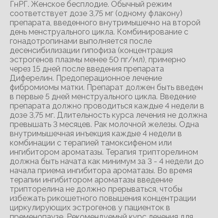
ГнРГ. Женское бесплодие. Обычный режим
соответствует дозе 3,75 мг (одному флакону)
препарата, введенного внутримышечно на второй
день менструального цикла. Комбинирование с
гонадотропинами выполняется после
десенсибилизации гипофиза (концентрация
эстрогенов плазмы менее 50 пг/мл), примерно
через 15 дней после введения препарата
Диферелин. Предоперационное лечение
фибромиомы матки. Препарат должен быть введен
в первые 5 дней менструального цикла. Введение
препарата должно проводиться каждые 4 недели в
дозе 3,75 мг. Длительность курса лечения не должна
превышать 3 месяцев. Рак молочной железы. Одна
внутримышечная инъекция каждые 4 недели в
комбинации с терапией тамоксифеном или
ингибитором ароматазы. Терапия трипторелином
должна быть начата как минимум за 3 - 4 недели до
начала приема ингибитора ароматазы. Во время
терапии ингибитором ароматазы введение
трипторелина не должно прерываться, чтобы
избежать рикошетного повышения концентрации
циркулирующих эстрогенов у пациенток в
пременопаузе. Рекомендуемый курс лечения для