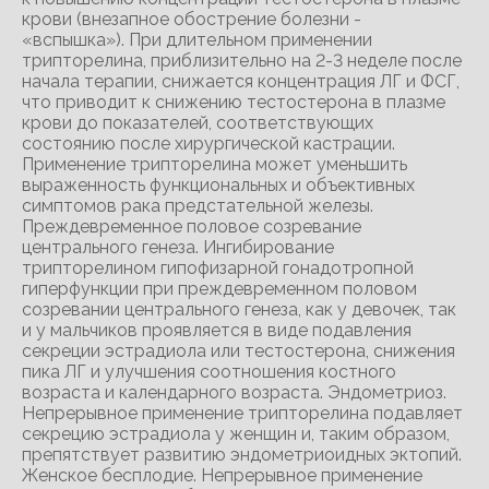
крови (внезапное обострение болезни -
«вспышка»). При длительном применении
трипторелина, приблизительно на 2-3 неделе после
начала терапии, снижается концентрация ЛГ и ФСГ,
что приводит к снижению тестостерона в плазме
крови до показателей, соответствующих
состоянию после хирургической кастрации.
Применение трипторелина может уменьшить
выраженность функциональных и объективных
симптомов рака предстательной железы.
Преждевременное половое созревание
центрального генеза. Ингибирование
трипторелином гипофизарной гонадотропной
гиперфункции при преждевременном половом
созревании центрального генеза, как у девочек, так
и у мальчиков проявляется в виде подавления
секреции эстрадиола или тестостерона, снижения
пика ЛГ и улучшения соотношения костного
возраста и календарного возраста. Эндометриоз.
Непрерывное применение трипторелина подавляет
секрецию эстрадиола у женщин и, таким образом,
препятствует развитию эндометриоидных эктопий.
Женское бесплодие. Непрерывное применение