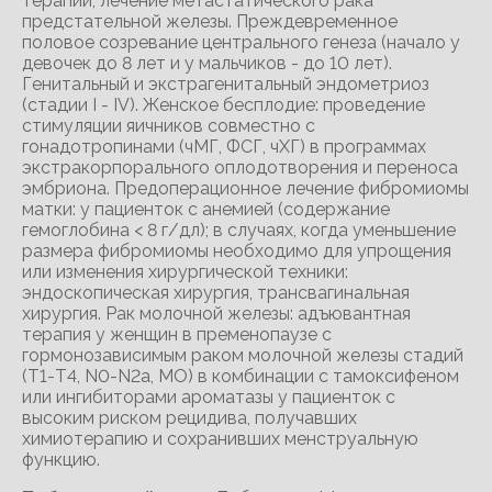
терапии; лечение метастатического рака
предстательной железы. Преждевременное
половое созревание центрального генеза (начало у
девочек до 8 лет и у мальчиков - до 10 лет).
Генитальный и экстрагенитальный эндометриоз
(стадии I - IV). Женское бесплодие: проведение
стимуляции яичников совместно с
гонадотропинами (чМГ, ФСГ, чХГ) в программах
экстракорпорального оплодотворения и переноса
эмбриона. Предоперационное лечение фибромиомы
матки: у пациенток с анемией (содержание
гемоглобина < 8 г/дл); в случаях, когда уменьшение
размера фибромиомы необходимо для упрощения
или изменения хирургической техники:
эндоскопическая хирургия, трансвагинальная
хирургия. Рак молочной железы: адъювантная
терапия у женщин в пременопаузе с
гормонозависимым раком молочной железы стадий
(Т1-Т4, N0-N2a, МО) в комбинации с тамоксифеном
или ингибиторами ароматазы у пациенток с
высоким риском рецидива, получавших
химиотерапию и сохранивших менструальную
функцию.