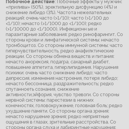
Побочное действие
: Побочные эффекты у мужчин:
«приливы» (50%), эректильную дисфункцию (4%) и
снижение либидо (3%). Частота нежелательных
реакций: очень часто (>1/10); часто (>1/100 до
<1/10); нечасто (>1/1000 до <1/100); редко
(>1/10000 до <1/1000). Инфекционн ые и
паразитарные заболевания: редко ринофарингит. Со
стороны крови и лимфатической системы: нечасто
тромбоцитоз. Со стороны иммунной системы: часто
гиперчувствительность, редко анафилктические
реакции. Со стороны обмена веществ и питания:
нечасто анорексия, подагра, сахарный диабет,
повышение аппетита, гиперлипидемия. Нарушения
психики: очень часто снижение либидо; часто
депрессия, изменения настроения, потеря либидо;
нечасто бессонница, раздражительность; редко
спутанноеть сознания, снижение
активности,эйфория, чувство тревоги. Со стороны
нервной системы: парестезии в нижних
конечностях, головокружение, головная боль; редко
ухудшение памяти. Со стороны органа зрения:
нечасто нарушение зрения; редко неприятные
ощущения в глазах, зрительные расстройства. Со
стороны органа слуха и лабиринтные нарушения: