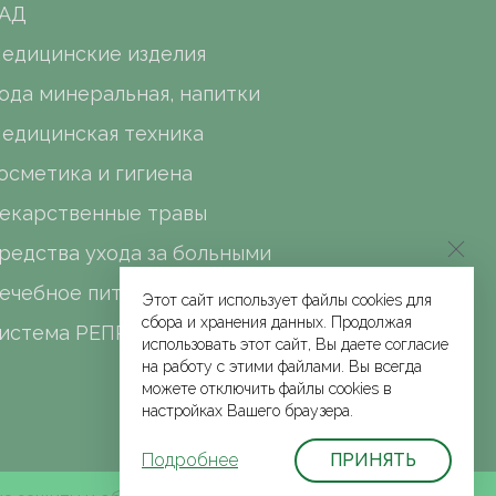
АД
едицинские изделия
ода минеральная, напитки
едицинская техника
осметика и гигиена
екарственные травы
редства ухода за больными
ечебное питание
Этот сайт использует файлы cookies для
сбора и хранения данных. Продолжая
истема РЕПРО
использовать этот сайт, Вы даете согласие
на работу с этими файлами. Вы всегда
можете отключить файлы cookies в
настройках Вашего браузера.
Подробнее
ПРИНЯТЬ