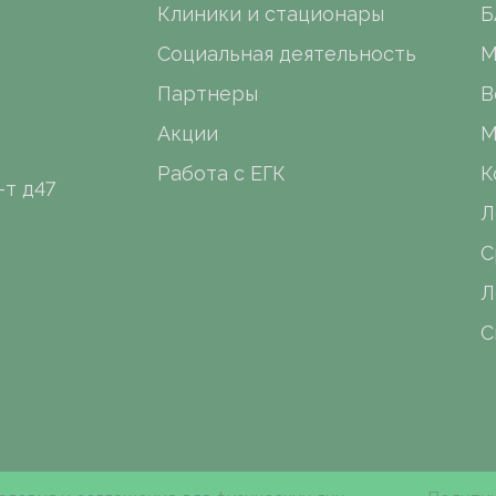
Клиники и стационары
Б
Социальная деятельность
М
Партнеры
В
Акции
М
Работа с ЕГК
К
-т д47
Л
С
Л
С