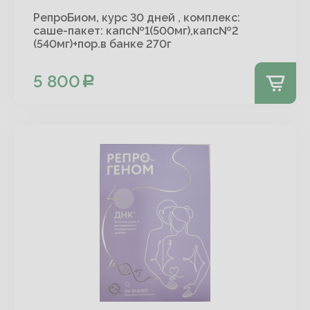
РепроБиом, курс 30 дней , комплекс:
саше-пакет: капс№1(500мг),капс№2
(540мг)+пор.в банке 270г
5 800