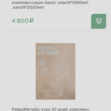
комплекс:саше-пакет: кпас№1(580мг)
,капс№2(620мг)
4 800
РепроМетабо, курс 30 дней ,комплекс: