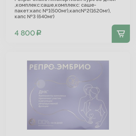
,комплекс:саше,комплекс: саше-
пакет:капс №1(500мг),капс№2(1620мг),
капс №3 (640мг)
4 800