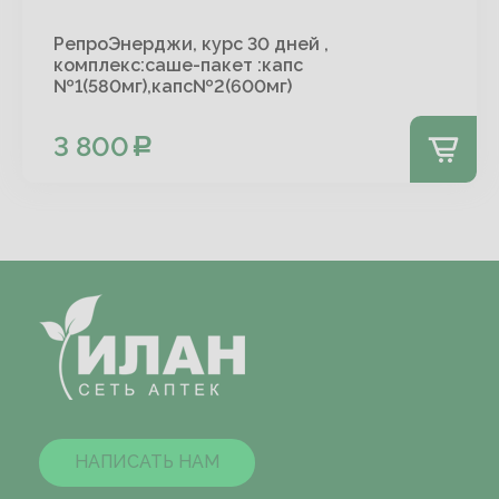
РепроЭнерджи, курс 30 дней ,
комплекс:саше-пакет :капс
№1(580мг),капс№2(600мг)
3 800
НАПИСАТЬ НАМ