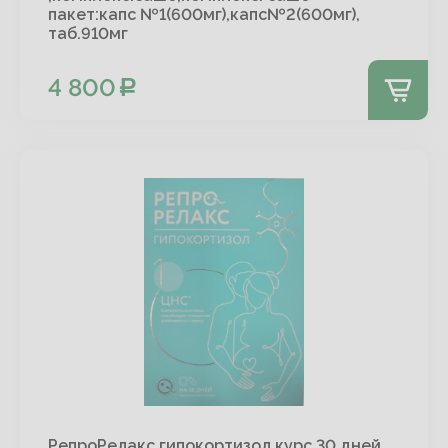
пакет:капс №1(600мг),капс№2(600мг),
таб.910мг
4 800
РепроРелакс гипокортизол курс 30 дней