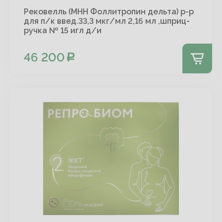
Рековелль (МНН Фоллитропин дельта) р-р
для п/к введ.33,3 мкг/мл 2,16 мл ,шприц-
ручка № 15 игл д/и
46 200