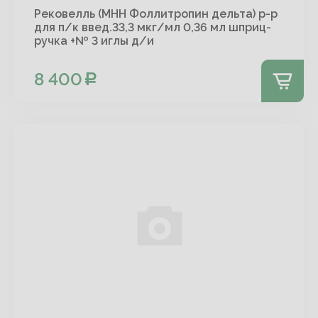
Рековелль (МНН Фоллитропин дельта) р-р
для п/к введ.33,3 мкг/мл 0,36 мл шприц-
ручка +№ 3 иглы д/и
8 400