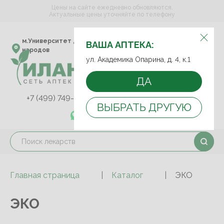
Цены на сайте ежедневно обновляются.
Актуальные цены уточняйте по телефону
ВЫБЕРИТЕ АПТЕКУ:
м.Университет дружбы
ул. Академика Опарина,
ВАША АПТЕКА:
народов
д. 4, к.1
ул. Академика Опарина, д. 4, к.1
ДА
+7 (499) 749-75-92
+7 (499) 749-74-89
ВЫБРАТЬ ДРУГУЮ
+7 (989) 579-78-73
Главная страница
Каталог
ЭКО
ЭКО