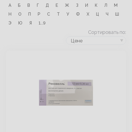
А
Б
В
Г
Д
Е
Ж
З
И
К
Л
М
Н
О
П
Р
С
Т
У
Ф
Х
Ц
Ч
Ш
Э
Ю
Я
1...9
Сортировать по:
Цене