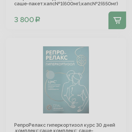
саше-пакет:капс№1(600мг),капс№2(650мг)
3 800
РепроРелакс гиперкортизол курс 30 дней
,комплекс:саше,комплекс: саше-