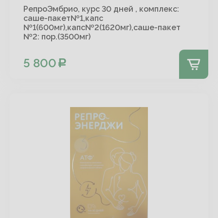
РепроЭмбрио, курс 30 дней , комплекс:
саше-пакет№1,капс
№1(600мг),капс№2(1620мг),саше-пакет
№2: пор.(3500мг)
5 800