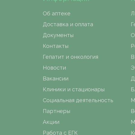
Об аптеке
Л
Доставка и оплата
Г
Документы
О
Контакты
Р
Гепатит и онкология
В
Новости
Э
Вакансии
Д
Клиники и стационары
Б
Социальная деятельность
М
Партнеры
В
Акции
М
Работа с ЕГК
К