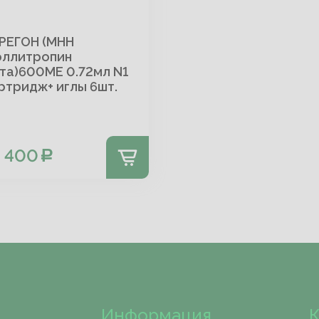
РЕГОН (МНН
ллитропин
та)600МЕ 0.72мл N1
ртридж+ иглы 6шт.
3 400
Информация
К