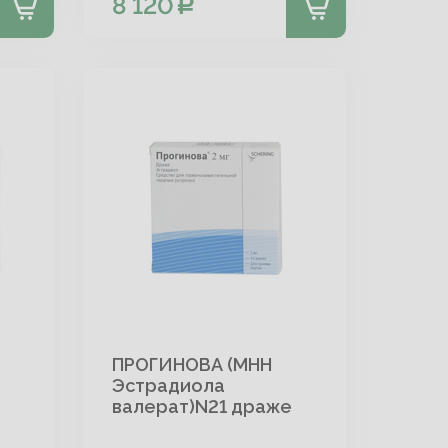
8 120
ПРОГИНОВА (МНН
Эстрадиола
валерат)N21 драже