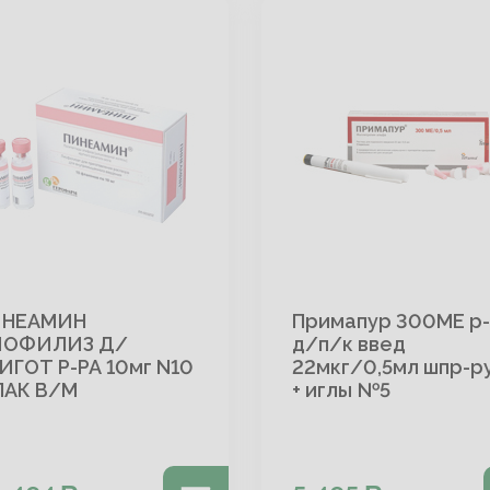
ИНЕАМИН
Примапур 300МЕ р
ИОФИЛИЗ Д/
д/п/к введ
ИГОТ Р-РА 10мг N10
22мкг/0,5мл шпр-р
АК В/М
+ иглы №5