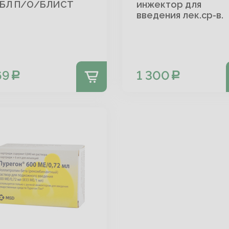
БЛ П/О/БЛИСТ
инжектор для
введения лек.ср-в.
69
1 300