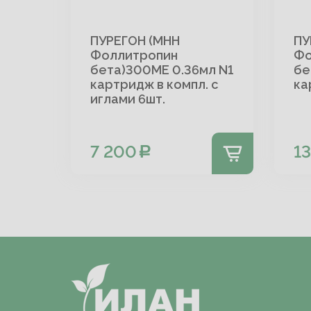
ПУРЕГОН (МНН
ПУ
Фоллитропин
Фо
бета)300МЕ 0.36мл N1
бе
картридж в компл. с
ка
иглами 6шт.
7 200
1