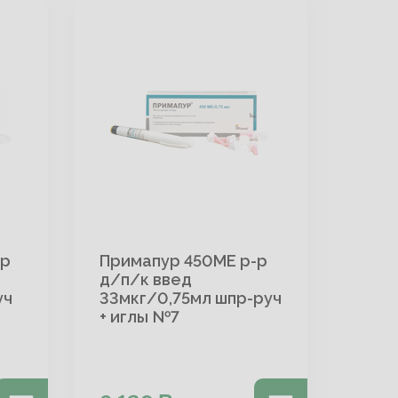
-р
Примапур 450МЕ р-р
д/п/к введ
уч
33мкг/0,75мл шпр-руч
+ иглы №7