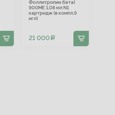
Фоллитропин бета)
900МЕ 1,08 мл N1
картридж (в компл.9
игл)
21 000