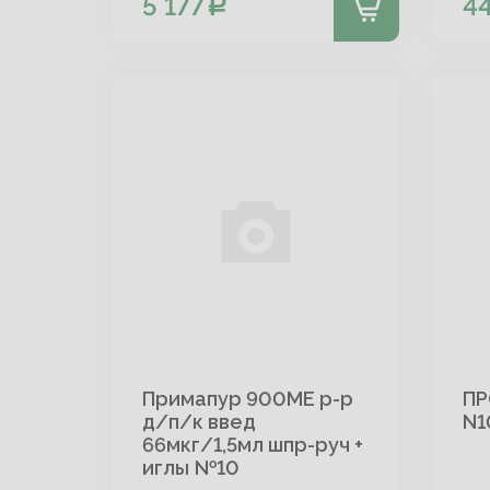
5 177
44
Примапур 900МЕ р-р
ПР
д/п/к введ
N1
66мкг/1,5мл шпр-руч +
иглы №10