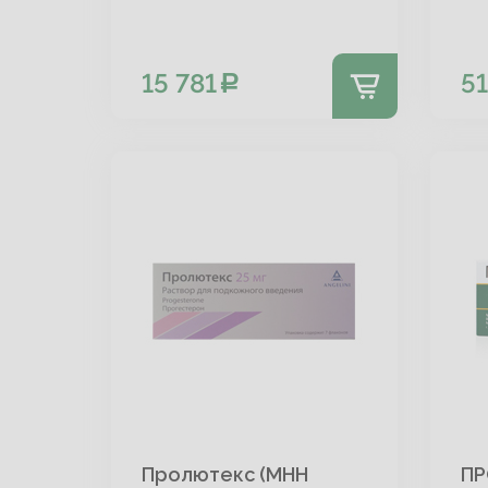
15 781
5
Пролютекс (МНН
ПР