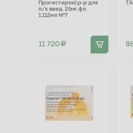
Прогестерон),р-р для
ТА
п/к введ. 25мг,фл.
1,112мл №7
11 720
8