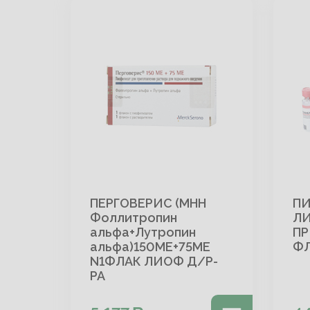
ПЕРГОВЕРИС (МНН
П
Фоллитропин
Л
альфа+Лутропин
ПР
альфа)150МЕ+75МЕ
ФЛ
N1ФЛАК ЛИОФ Д/Р-
РА