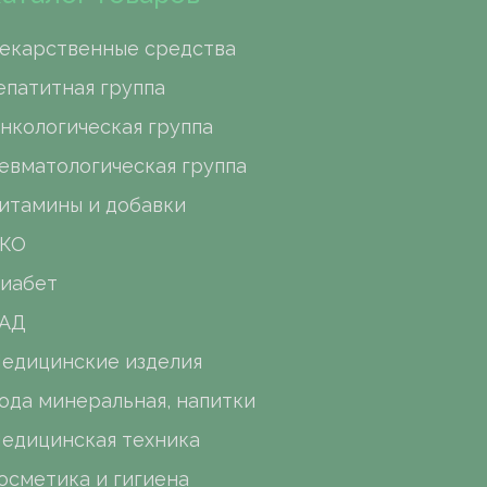
екарственные средства
епатитная группа
нкологическая группа
евматологическая группа
итамины и добавки
КО
иабет
АД
едицинские изделия
ода минеральная, напитки
едицинская техника
осметика и гигиена