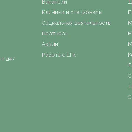
Вакансии
Д
Клиники и стационары
Б
Социальная деятельность
М
Партнеры
В
Акции
М
Работа с ЕГК
К
-т д47
Л
С
Л
С