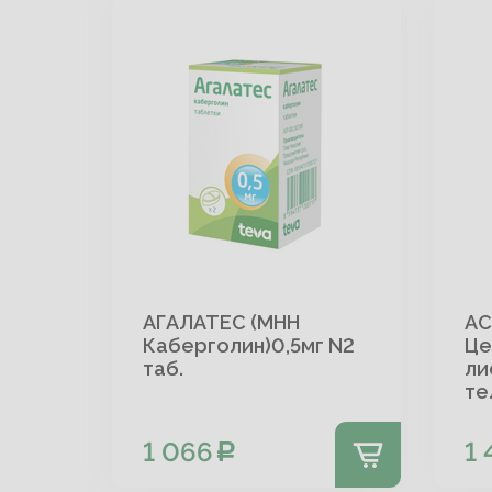
АГАЛАТЕС (МНН
АС
Каберголин)0,5мг N2
Це
таб.
ли
те
1 066
1 