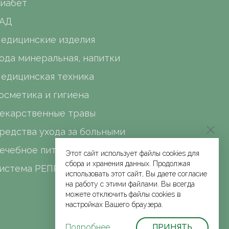
иабет
АД
едицинские изделия
ода минеральная, напитки
едицинская техника
осметика и гигиена
екарственные травы
редства ухода за больными
ечебное питание
Этот сайт использует файлы cookies для
сбора и хранения данных. Продолжая
истема РЕПРО
использовать этот сайт, Вы даете согласие
на работу с этими файлами. Вы всегда
можете отключить файлы cookies в
настройках Вашего браузера.
Подробнее
ПРИНЯТЬ