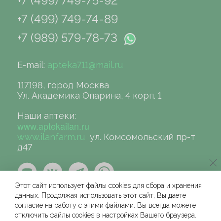
+7 (499) 749-75-92
+7 (499) 749-74-89
+7 (989) 579-78-73
E-mail:
apteka711@mail.ru
117198, город Москва
Ул. Академика Опарина, 4 корп. 1
Наши аптеки:
www.aptekailan.ru
www.ilanfarm.ru
ул. Комсомольский пр-т
д47
Этот сайт использует файлы cookies для сбора и хранения
данных. Продолжая использовать этот сайт, Вы даете
согласие на работу с этими файлами. Вы всегда можете
отключить файлы cookies в настройках Вашего браузера.
©сеть аптек «ИЛАН», 2004-2026