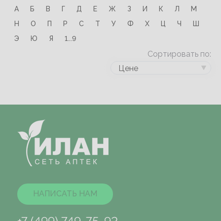
А
Б
В
Г
Д
Е
Ж
З
И
К
Л
М
Н
О
П
Р
С
Т
У
Ф
Х
Ц
Ч
Ш
Э
Ю
Я
1...9
Сортировать по:
Цене
НАПИСАТЬ НАМ