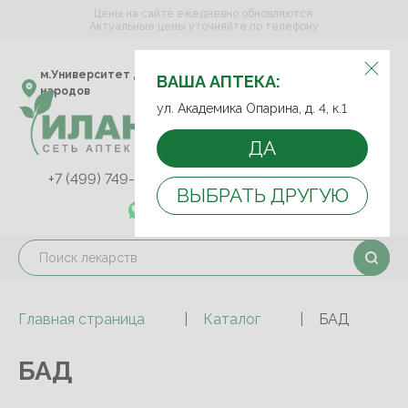
Цены на сайте ежедневно обновляются.
Актуальные цены уточняйте по телефону
ВЫБЕРИТЕ АПТЕКУ:
м.Университет дружбы
ул. Академика Опарина,
ВАША АПТЕКА:
народов
д. 4, к.1
ул. Академика Опарина, д. 4, к.1
ДА
+7 (499) 749-75-92
+7 (499) 749-74-89
ВЫБРАТЬ ДРУГУЮ
+7 (989) 579-78-73
Главная страница
Каталог
БАД
БАД