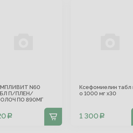
МПЛИВИТ N60
Ксефомиелин табл 
БЛ П/ПЛЕН/
о 1000 мг х30
ОЛОЧ ПО 890МГ
20
1 300