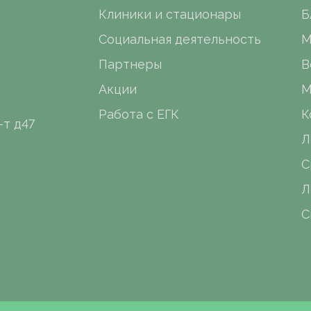
Клиники и стационары
Б
Социальная деятельность
М
Партнеры
В
Акции
М
Работа с ЕГК
К
-т д47
Л
С
Л
С