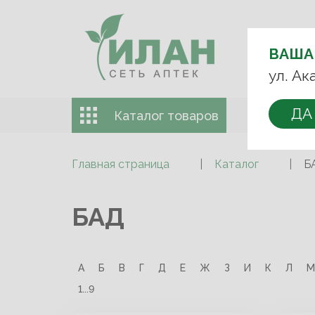
ВЫБЕРИТЕ
АПТЕКУ:
ВАША
+7 (499) 74
ул. Ак
ДА
Каталог товаров
Доставка 
Главная страница
Каталог
Б
БАД
А
Б
В
Г
Д
Е
Ж
З
И
К
Л
М
1...9