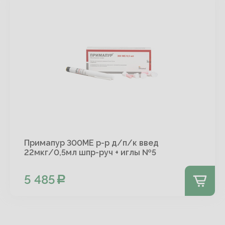
Примапур 300МЕ р-р д/п/к введ
22мкг/0,5мл шпр-руч + иглы №5
5 485