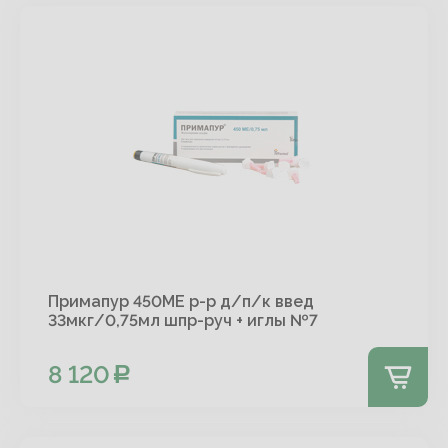
Примапур 450МЕ р-р д/п/к введ
33мкг/0,75мл шпр-руч + иглы №7
8 120