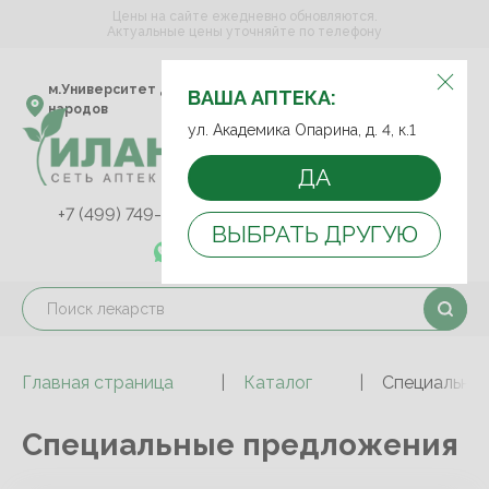
Цены на сайте ежедневно обновляются.
Актуальные цены уточняйте по телефону
ВЫБЕРИТЕ АПТЕКУ:
м.Университет дружбы
ул. Академика Опарина,
ВАША АПТЕКА:
народов
д. 4, к.1
ул. Академика Опарина, д. 4, к.1
ДА
+7 (499) 749-75-92
+7 (499) 749-74-89
ВЫБРАТЬ ДРУГУЮ
+7 (989) 579-78-73
Главная страница
Каталог
Специальны
Специальные предложения