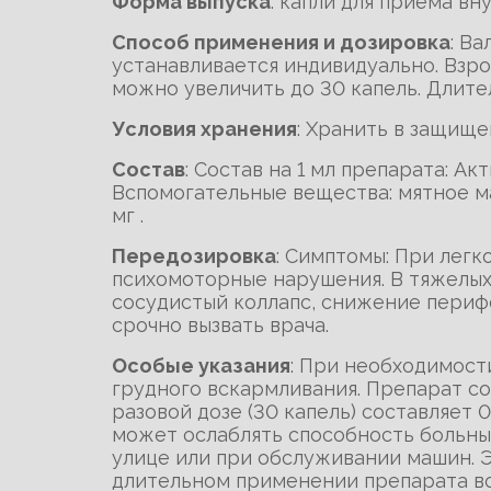
Форма выпуска
: капли для приема в
Способ применения и дозировка
: В
устанавливается индивидуально. Взро
можно увеличить до 30 капель. Длит
Условия хранения
: Хранить в защище
Состав
: Состав на 1 мл препарата: Ак
Вспомогательные вещества: мятное масло
мг .
Передозировка
: Симптомы: При лег
психомоторные нарушения. В тяжелых 
сосудистый коллапс, снижение периф
срочно вызвать врача.
Особые указания
: При необходимост
грудного вскармливания. Препарат с
разовой дозе (30 капель) составляет
может ослаблять способность больных
улице или при обслуживании машин. 
длительном применении препарата в