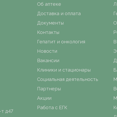
Об аптеке
Л
Доставка и оплата
Г
Документы
О
Контакты
Р
Гепатит и онкология
В
Новости
Э
Вакансии
Д
Клиники и стационары
Б
Социальная деятельность
М
Партнеры
В
Акции
М
Работа с ЕГК
К
-т д47
Л