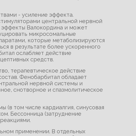
твами - усиление эффекта.
 стимуляторами центральной нервной
ет эффекты Валокордина и может
дуцировать микросомальные
паратами, которые метаболизируются
ться в результате более ускоренного
битал ослабляет действие
цептивных средств.
тво, терапевтическое действие
состав. Фенобарбитал обладает
нтральной нервной системы и
вное, снотворное и спазмолитическое
ы (в том числе кардиалгия, синусовая
ом. Бессонница (затруднение
реакциями.
льном применении. В отдельных