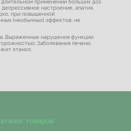
и длительном применении больших доз
 депрессивное настроение, апатия,
дко, при повышенной
чных (необычных) эффектов, не
та. Выраженные нарушения функции
сторожностью: Заболевания печени,
ржит этанол.
аталог товаров