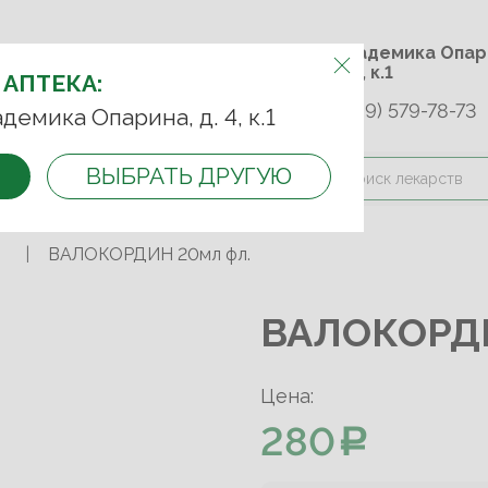
м.Университет дружбы
ул. Академика 
народов
д. 4, к.1
 АПТЕКА:
+7 (989) 579-78-73
9-75-92
+7 (499) 749-74-89
адемика Опарина, д. 4, к.1
ВЫБРАТЬ ДРУГУЮ
и оплата
Контакты
Акции
ВАЛОКОРДИН 20мл фл.
ВАЛОКОРДИ
Цена:
280